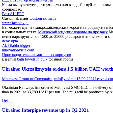
tx22 frt триггер texastriggerusa
Когда вы чувствуете, что уязвимы для вас, действуйте с поним
сорпрессас.
Best AK FRT
Custom ak mags
Custom ak mags
www.factolex.pl
Вы можете купить микрохайлендских коров на продажу на micro
в социальных сетях.
Микро-хайлендские коровы на продажу
Ми
цены варьируются от 1500 до 25000 долларов в зависимости от 
demasipta
Ak Diablo trigger
innovationvista.com
Производитель алюминиевых корпусов
Essential
bath towels in bulk
for guest rooms
Ukraine: Ukrzaliznytsia orders 1.5 billion UAH worth 
Metinvest Group of Companies
,
rails
By
admin
15.09.2021
Leave a c
Ukrainian Railways has ordered Metinvest-SMC LLC the delivery of rai
than in 2021 at 33,780 UAH per ton. The rails will be produced by A
Details
Ukraine: Interpipe revenue up in Q2 2021