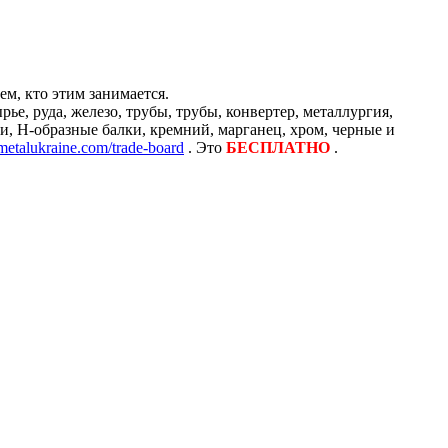
м, кто этим занимается.
е, руда, железо, трубы, трубы, конвертер, металлургия,
и, H-образные балки, кремний, марганец, хром, черные и
/metalukraine.com/trade-board
. Это
БЕСПЛАТНО
.