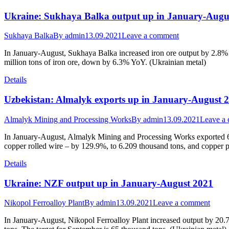
Ukraine: Sukhaya Balka output up in January-Augu
Sukhaya Balka
By
admin
13.09.2021
Leave a comment
In January-August, Sukhaya Balka increased iron ore output by 2.8% 
million tons of iron ore, down by 6.3% YoY. (Ukrainian metal)
Details
Uzbekistan: Almalyk exports up in January-August 
Almalyk Mining and Processing Works
By
admin
13.09.2021
Leave a
In January-August, Almalyk Mining and Processing Works exported 62.
copper rolled wire – by 129.9%, to 6.209 thousand tons, and copper
Details
Ukraine: NZF output up in January-August 2021
Nikopol Ferroalloy Plant
By
admin
13.09.2021
Leave a comment
In January-August, Nikopol Ferroalloy Plant increased output by 20