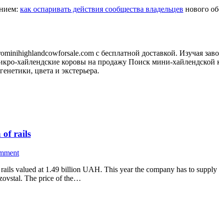
анием:
как оспаривать действия сообщества владельцев
нового обо
minihighlandcowforsale.com с бесплатной доставкой. Изучая зав
кро-хайлендские коровы на продажу Поиск мини-хайлендской к
генетики, цвета и экстерьера.
of rails
omment
ls valued at 1.49 billion UAH. This year the company has to supply 43
zovstal. The price of the…