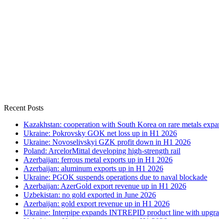
Recent Posts
Kazakhstan: cooperation with South Korea on rare metals expa
Ukraine: Pokrovsky GOK net loss up in H1 2026
Ukraine: Novoselivskyi GZK profit down in H1 2026
Poland: ArcelorMittal developing high-strength rail
Azerbaijan: ferrous metal exports up in H1 2026
Azerbaijan: aluminum exports up in H1 2026
Ukraine: PGOK suspends operations due to naval blockade
Azerbaijan: AzerGold export revenue up in H1 2026
Uzbekistan: no gold exported in June 2026
Azerbaijan: gold export revenue up in H1 2026
Ukraine: Interpipe expands INTREPID product line with upgra