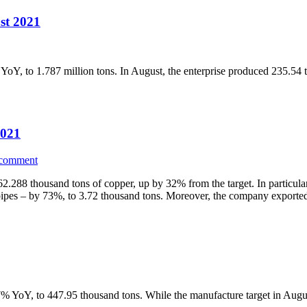
st 2021
YoY, to 1.787 million tons. In August, the enterprise produced 235.54
2021
 comment
288 thousand tons of copper, up by 32% from the target. In particula
 pipes – by 73%, to 3.72 thousand tons. Moreover, the company export
.7% YoY, to 447.95 thousand tons. While the manufacture target in Au