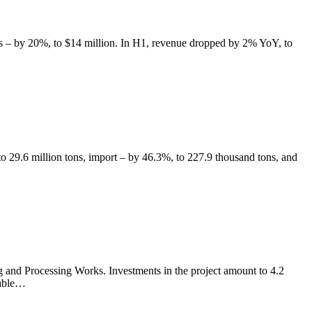
s – by 20%, to $14 million. In H1, revenue dropped by 2% YoY, to
 29.6 million tons, import – by 46.3%, to 227.9 thousand tons, and
ng and Processing Works. Investments in the project amount to 4.2
cable…