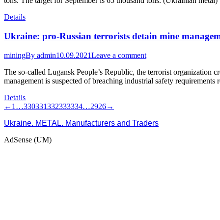
tons. The target for September is 65 thousand tons. (Ukrainian metal)
Details
Ukraine: pro-Russian terrorists detain mine manage
mining
By
admin
10.09.2021
Leave a comment
The so-called Lugansk People’s Republic, the terrorist organization 
management is suspected of breaching industrial safety requirements r
Details
←
1
…
330
331
332
333
334
…
2926
→
Ukraine. METAL. Manufacturers and Traders
AdSense (UM)