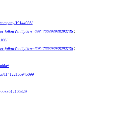
m/company/19144986/
letter-follow?entityUrn=6984766393938292736
)
7166/
letter-follow?entityUrn=6984766393938292736
)
nitke/
ups/114122155945099
350083612105329