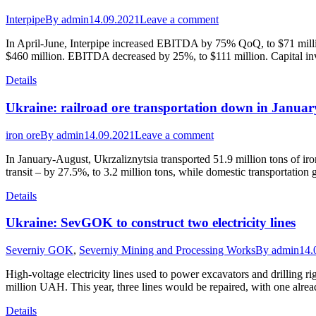
Interpipe
By
admin
14.09.2021
Leave a comment
In April-June, Interpipe increased EBITDA by 75% QoQ, to $71 milli
$460 million. EBITDA decreased by 25%, to $111 million. Capital inve
Details
Ukraine: railroad ore transportation down in Janua
iron ore
By
admin
14.09.2021
Leave a comment
In January-August, Ukrzaliznytsia transported 51.9 million tons of 
transit – by 27.5%, to 3.2 million tons, while domestic transportatio
Details
Ukraine: SevGOK to construct two electricity lines
Severniy GOK
,
Severniy Mining and Processing Works
By
admin
14.
High-voltage electricity lines used to power excavators and drilling 
million UAH. This year, three lines would be repaired, with one alr
Details