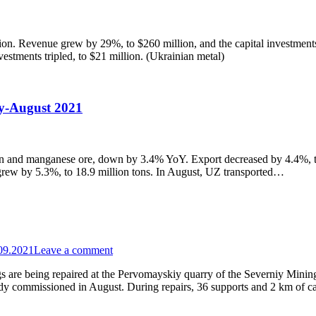
on. Revenue grew by 29%, to $260 million, and the capital investment
stments tripled, to $21 million. (Ukrainian metal)
ry-August 2021
iron and manganese ore, down by 3.4% YoY. Export decreased by 4.4%, to
n grew by 5.3%, to 18.9 million tons. In August, UZ transported…
09.2021
Leave a comment
rigs are being repaired at the Pervomayskiy quarry of the Severniy Mini
eady commissioned in August. During repairs, 36 supports and 2 km of 