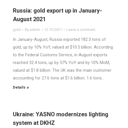
Russia: gold export up in January-
August 2021
gold
By
admin
12.10.2021
Leave a comment
In January-August, Russia exported 182.3 tons of
gold, up by 10% YoY, valued at $10.5 billion. According
to the Federal Customs Service, in August exports
reached 32.4 tons, up by 57% YoY and by 10% MoM,
valued at $1.8 billion. The UK was the main customer
accounting for 27.6 tons at $1.6 billion. 1.6 tons…
Details
Ukraine: YASNO modernizes lighting
system at DKHZ