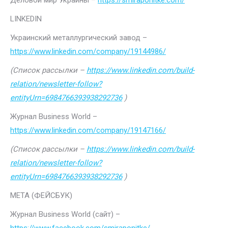
Деловой мир Украины –
https://smiraponitke.com/
LINKEDIN
Украинский металлургический завод –
https://www.linkedin.com/company/19144986/
(Список рассылки –
https://www.linkedin.com/build-
relation/newsletter-follow?
entityUrn=6984766393938292736
)
Журнал Business World –
https://www.linkedin.com/company/19147166/
(Список рассылки –
https://www.linkedin.com/build-
relation/newsletter-follow?
entityUrn=6984766393938292736
)
МЕТА (ФЕЙСБУК)
Журнал Business World (сайт) –