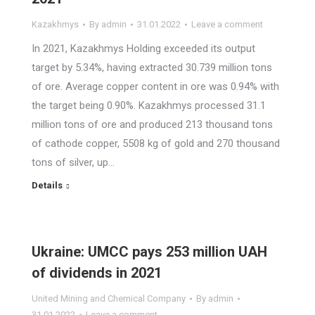
Kazakhmys
By
admin
31.01.2022
Leave a comment
In 2021, Kazakhmys Holding exceeded its output
target by 5.34%, having extracted 30.739 million tons
of ore. Average copper content in ore was 0.94% with
the target being 0.90%. Kazakhmys processed 31.1
million tons of ore and produced 213 thousand tons
of cathode copper, 5508 kg of gold and 270 thousand
tons of silver, up…
Details
Ukraine: UMCC pays 253 million UAH
of dividends in 2021
United Mining and Chemical Company
By
admin
31.01.2022
Leave a comment