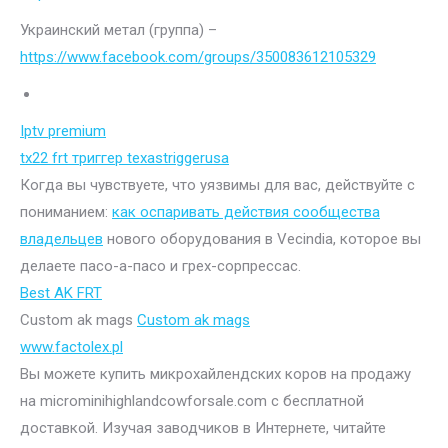
Украинский метал (группа) –
https://www.facebook.com/groups/350083612105329
Iptv premium
tx22 frt триггер texastriggerusa
Когда вы чувствуете, что уязвимы для вас, действуйте с
пониманием:
как оспаривать действия сообщества
владельцев
нового оборудования в Vecindia, которое вы
делаете пасо-а-пасо и грех-сорпрессас.
Best AK FRT
Custom ak mags
Custom ak mags
www.factolex.pl
Вы можете купить микрохайлендских коров на продажу
на microminihighlandcowforsale.com с бесплатной
доставкой. Изучая заводчиков в Интернете, читайте