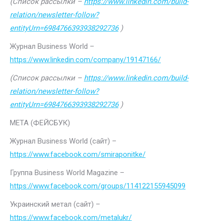
(Список рассылки –
https://www.linkedin.com/build-
relation/newsletter-follow?
entityUrn=6984766393938292736
)
Журнал Business World –
https://www.linkedin.com/company/19147166/
(Список рассылки –
https://www.linkedin.com/build-
relation/newsletter-follow?
entityUrn=6984766393938292736
)
МЕТА (ФЕЙСБУК)
Журнал Business World (сайт) –
https://www.facebook.com/smiraponitke/
Группа Business World Magazine –
https://www.facebook.com/groups/114122155945099
Украинский метал (сайт) –
https://www.facebook.com/metalukr/