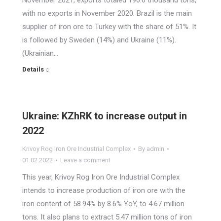
November 2021, exports totaled 190.6 thousand tons,
with no exports in November 2020. Brazil is the main
supplier of iron ore to Turkey with the share of 51%. It
is followed by Sweden (14%) and Ukraine (11%).
(Ukrainian…
Details
Ukraine: KZhRK to increase output in
2022
Krivoy Rog Iron Ore Industrial Complex
By
admin
01.02.2022
Leave a comment
This year, Krivoy Rog Iron Ore Industrial Complex
intends to increase production of iron ore with the
iron content of 58.94% by 8.6% YoY, to 4.67 million
tons. It also plans to extract 5.47 million tons of iron