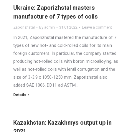
Ukraine: Zaporizhstal masters
manufacture of 7 types of coils
Zaporizhstal
By
admin
31.01.2022
Leave a comment
In 2021, Zaporizhstal mastered the manufacture of 7
types of new hot- and cold-rolled coils for its main
foreign customers. In particular, the company started
producing hot-rolled coils with boron microalloying, as
well as hot-rolled coils with lentil corrugation and the
size of 3-3.9 x 1050-1250 mm. Zaporizhstal also
added SAE 1006, DD11 ad ASTM…
Details
Kazakhstan: Kazakhmys output up in
2021