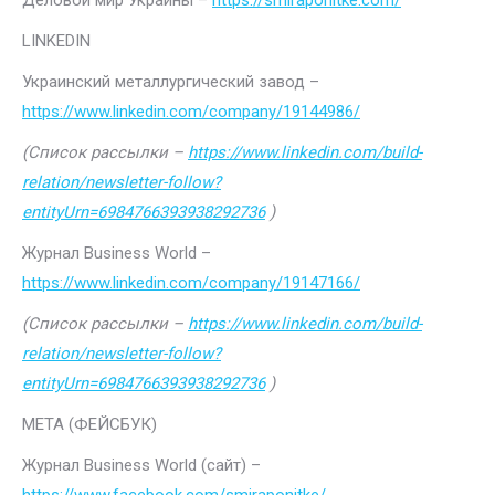
Деловой мир Украины –
https://smiraponitke.com/
LINKEDIN
Украинский металлургический завод –
https://www.linkedin.com/company/19144986/
(Список рассылки –
https://www.linkedin.com/build-
relation/newsletter-follow?
entityUrn=6984766393938292736
)
Журнал Business World –
https://www.linkedin.com/company/19147166/
(Список рассылки –
https://www.linkedin.com/build-
relation/newsletter-follow?
entityUrn=6984766393938292736
)
МЕТА (ФЕЙСБУК)
Журнал Business World (сайт) –