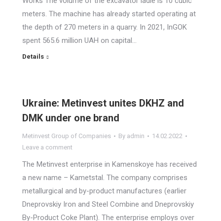
Works The volume of the excavator ladle is 10 cubic
meters. The machine has already started operating at
the depth of 270 meters in a quarry. In 2021, InGOK
spent 565.6 million UAH on capital…
Details
Ukraine: Metinvest unites DKHZ and
DMK under one brand
Metinvest Group of Companies
By
admin
14.02.2022
Leave a comment
The Metinvest enterprise in Kamenskoye has received
a new name – Kametstal. The company comprises
metallurgical and by-product manufactures (earlier
Dneprovskiy Iron and Steel Combine and Dneprovskiy
By-Product Coke Plant). The enterprise employs over