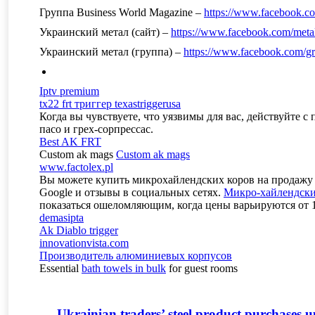
Группа Business World Magazine –
https://www.facebook.
Украинский метал (сайт) –
https://www.facebook.com/meta
Украинский метал (группа) –
https://www.facebook.com/
Iptv premium
tx22 frt триггер texastriggerusa
Когда вы чувствуете, что уязвимы для вас, действуйте 
пасо и грех-сорпрессас.
Best AK FRT
Custom ak mags
Custom ak mags
www.factolex.pl
Вы можете купить микрохайлендских коров на продажу на
Google и отзывы в социальных сетях.
Микро-хайлендски
показаться ошеломляющим, когда цены варьируются от 15
demasipta
Ak Diablo trigger
innovationvista.com
Производитель алюминиевых корпусов
Essential
bath towels in bulk
for guest rooms
Ukrainian traders’ steel product purchases