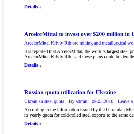
Details
ArcelorMittal to invest over $200 million in 
ArcelorMittal Kriviy Rih ore mining and metallurgical wo
It is reported that ArcelorMittal, the world’s largest steel
ArcelorMittal Kriviy Rih, said these plans could be derai
Details
Russian quota utilization for Ukraine
Ukrainian steel quota
By
admin
09.03.2010
Leave a
According to the information issued by the Ukrainian Min
its yearly quota for cold-rolled steel exports to the same d
Details