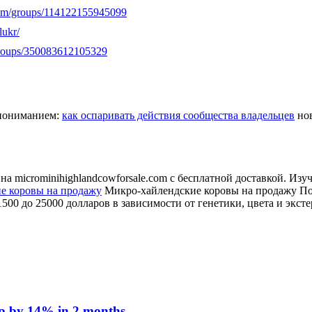
com/groups/114122155945099
lukr/
groups/350083612105329
с пониманием:
как оспаривать действия сообщества владельцев
нов
 microminihighlandcowforsale.com с бесплатной доставкой. Изуч
е коровы на продажу
Микро-хайлендские коровы на продажу По
00 до 25000 долларов в зависимости от генетики, цвета и эксте
 up by 14% in 2 months