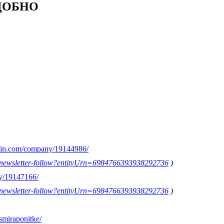
УДОБНО
edin.com/company/19144986/
on/newsletter-follow?entityUrn=6984766393938292736
)
y/19147166/
on/newsletter-follow?entityUrn=6984766393938292736
)
smiraponitke/