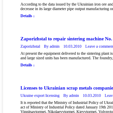
According to the data issued by the Ukrainian iron ore an
decrease in its large diameter pipe output manufacturin
Details
Zaporizhstal to repair sintering machine No.
Zaporizhstal
By
admin
10.03.2010
Leave a commen
At present the equipment delivered to the sintering plant is
and large sized units has been manufactured. The foundry,
Details
Licenses to Ukrainian scrap metals companie
Ukraine export licensing
By
admin
10.03.2010
Leav
It is reported that the Ministry of Industrial Policy of Uk
act of Ministry of Industrial Policy dated January 19th 2
Vinnitsavtormet, Nikolaevvtormet, Kievvtormet, Volynvt