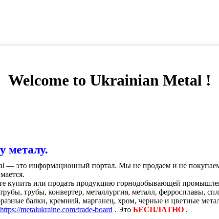
Welcome to Ukrainian Metal !
у металу.
tal — это информационный портал. Мы не продаем и не покупае
мается.
те купить или продать продукцию горнодобывающей промышленно
, трубы, трубы, конвертер, металлургия, металл, ферросплавы, с
разные балки, кремний, марганец, хром, черные и цветные метал
https://metalukraine.com/trade-board
. Это
БЕСПЛАТНО
.