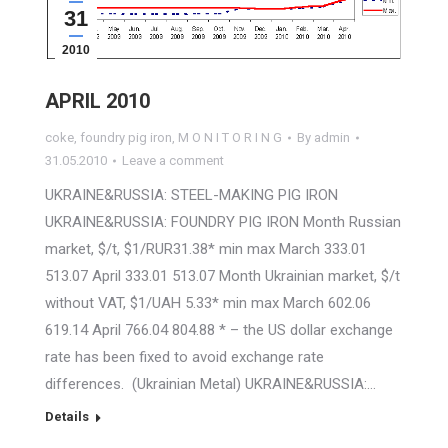
31
2010
APRIL 2010
coke
,
foundry pig iron
,
M O N I T O R I N G
By
admin
31.05.2010
Leave a comment
UKRAINE&RUSSIA: STEEL-MAKING PIG IRON
UKRAINE&RUSSIA: FOUNDRY PIG IRON Month Russian
market, $/t, $1/RUR31.38* min max March 333.01
513.07 April 333.01 513.07 Month Ukrainian market, $/t
without VAT, $1/UAH 5.33* min max March 602.06
619.14 April 766.04 804.88 * – the US dollar exchange
rate has been fixed to avoid exchange rate
differences. (Ukrainian Metal) UKRAINE&RUSSIA:…
Details