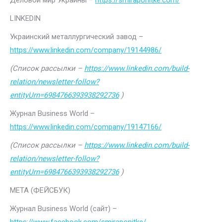
Деловой мир Украины –
https://smiraponitke.com/
LINKEDIN
Украинский металлургический завод –
https://www.linkedin.com/company/19144986/
(Список рассылки –
https://www.linkedin.com/build-
relation/newsletter-follow?
entityUrn=6984766393938292736
)
Журнал Business World –
https://www.linkedin.com/company/19147166/
(Список рассылки –
https://www.linkedin.com/build-
relation/newsletter-follow?
entityUrn=6984766393938292736
)
МЕТА (ФЕЙСБУК)
Журнал Business World (сайт) –