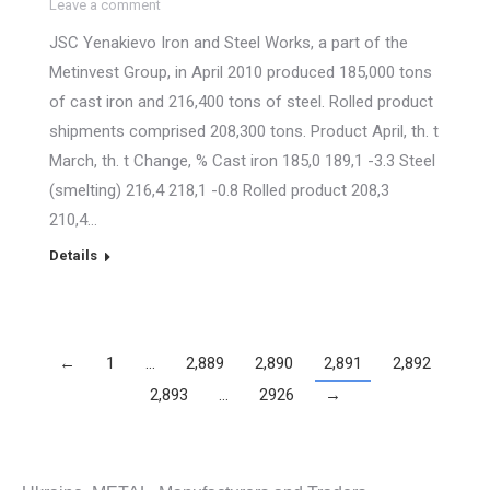
Leave a comment
JSC Yenakievo Iron and Steel Works, a part of the
Metinvest Group, in April 2010 produced 185,000 tons
of cast iron and 216,400 tons of steel. Rolled product
shipments comprised 208,300 tons. Product April, th. t
March, th. t Change, % Cast iron 185,0 189,1 -3.3 Steel
(smelting) 216,4 218,1 -0.8 Rolled product 208,3
210,4…
Details
←
1
…
2,889
2,890
2,891
2,892
2,893
…
2926
→