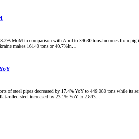
M
y 78.2% MoM in comparison with April to 39630 tons.Incomes from pig 
om Ukraine makes 16140 tons or 40.7%In…
 YoY
ports of steel pipes decreased by 17.4% YoY to 449,080 tons while its 
f flat-rolled steel increased by 23.1% YoY to 2.893…