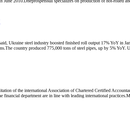
 in June 2010.Dneprospetsstal specializes on production of hot-rolled 
Y
aid, Ukraine steel industry boosted finished roll output 17% YoY in Ja
tons.The country produced 775,000 tons of steel pipes, up by 5% YoY.
ditation of the international Association of Chartered Certified Accou
he financial department are in line with leading international practice