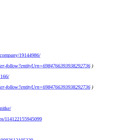
m/company/19144986/
letter-follow?entityUrn=6984766393938292736
)
7166/
letter-follow?entityUrn=6984766393938292736
)
nitke/
ups/114122155945099