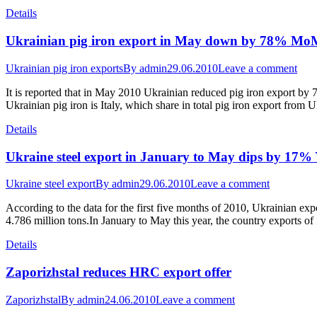
Details
Ukrainian pig iron export in May down by 78% Mo
Ukrainian pig iron exports
By
admin
29.06.2010
Leave a comment
It is reported that in May 2010 Ukrainian reduced pig iron export b
Ukrainian pig iron is Italy, which share in total pig iron export fr
Details
Ukraine steel export in January to May dips by 17%
Ukraine steel export
By
admin
29.06.2010
Leave a comment
According to the data for the first five months of 2010, Ukrainian ex
4.786 million tons.In January to May this year, the country exports o
Details
Zaporizhstal reduces HRC export offer
Zaporizhstal
By
admin
24.06.2010
Leave a comment