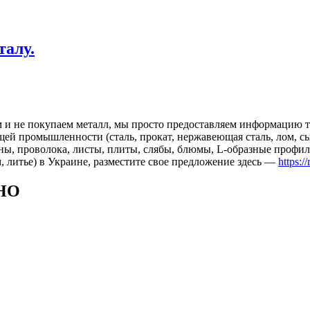
талу.
 и не покупаем металл, мы просто предоставляем информацию те
 промышленности (сталь, прокат, нержавеющая сталь, лом, сырь
ны, проволока, листы, плиты, слябы, блюмы, L-образные профил
, литье) в Украине, разместите свое предложение здесь —
https:/
НО