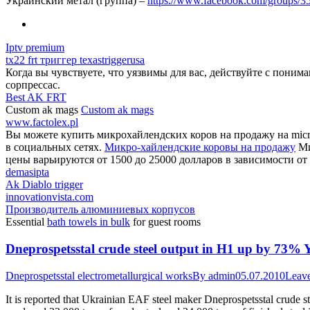
Украинский метал (группа) –
https://www.facebook.com/groups/
Iptv premium
tx22 frt триггер texastriggerusa
Когда вы чувствуете, что уязвимы для вас, действуйте с поним
сорпрессас.
Best AK FRT
Custom ak mags
Custom ak mags
www.factolex.pl
Вы можете купить микрохайлендских коров на продажу на micro
в социальных сетях.
Микро-хайлендские коровы на продажу
Ми
цены варьируются от 1500 до 25000 долларов в зависимости от 
demasipta
Ak Diablo trigger
innovationvista.com
Производитель алюминиевых корпусов
Essential
bath towels in bulk
for guest rooms
Dneprospetsstal crude steel output in H1 up by 73%
Dneprospetsstal electrometallurgical works
By
admin
05.07.2010
Leav
It is reported that Ukrainian EAF steel maker Dneprospetsstal crude