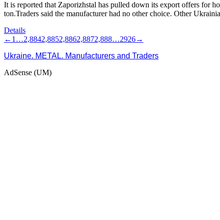
It is reported that Zaporizhstal has pulled down its export offers for 
ton.Traders said the manufacturer had no other choice. Other Ukrainia
Details
←
1
…
2,884
2,885
2,886
2,887
2,888
…
2926
→
Ukraine. METAL. Manufacturers and Traders
AdSense (UM)