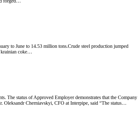
and forged…
nuary to June to 14.53 million tons.Crude steel production jumped
 Ukrainian coke…
ntants. The status of Approved Employer demonstrates that the Company
s.Mr. Oleksandr Cherniavskyi, CFO at Interpipe, said “The status…