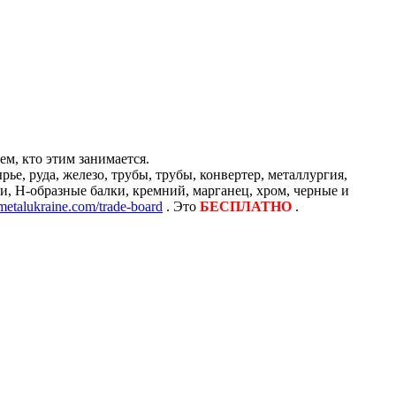
м, кто этим занимается.
е, руда, железо, трубы, трубы, конвертер, металлургия,
и, H-образные балки, кремний, марганец, хром, черные и
/metalukraine.com/trade-board
. Это
БЕСПЛАТНО
.