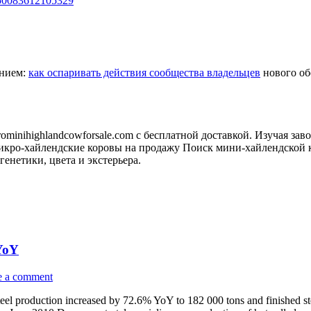
350083612105329
анием:
как оспаривать действия сообщества владельцев
нового обо
minihighlandcowforsale.com с бесплатной доставкой. Изучая зав
кро-хайлендские коровы на продажу Поиск мини-хайлендской к
генетики, цвета и экстерьера.
 YoY
e a comment
 steel production increased by 72.6% YoY to 182 000 tons and finished