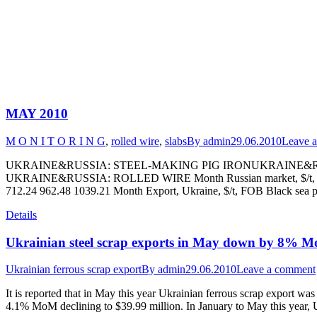
MAY 2010
M O N I T O R I N G
,
rolled wire
,
slabs
By
admin
29.06.2010
Leave 
UKRAINE&RUSSIA: STEEL-MAKING PIG IRONUKRAINE&R
UKRAINE&RUSSIA: ROLLED WIRE Month Russian market, $/t, $1/R
712.24 962.48 1039.21 Month Export, Ukraine, $/t, FOB Black sea p
Details
Ukrainian steel scrap exports in May down by 8% 
Ukrainian ferrous scrap export
By
admin
29.06.2010
Leave a comment
It is reported that in May this year Ukrainian ferrous scrap expor
4.1% MoM declining to $39.99 million. In January to May this year, 