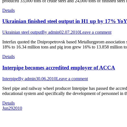
produced 33,000 tons of crude steel and 24,000 tons of finished steel
Details
Ukrainian finished steel output in H1 up by 17% Yo
Ukrainian steel output
By
admin
02.07.2010
Leave a comment
Interfax quoted the Dnipropetrovsk based Metallurgprom association s
18% to 16.34 million tons and pig iron grew 16% to 13.858 million 
Details
Interpipe becomes accredited employer of ACCA
Interpipe
By
admin
30.06.2010
Leave a comment
Steel pipe and railway wheel producer Interpipe has passed the accre
educational system and specifically the development of personnel in t
Details
Jun
29
2010