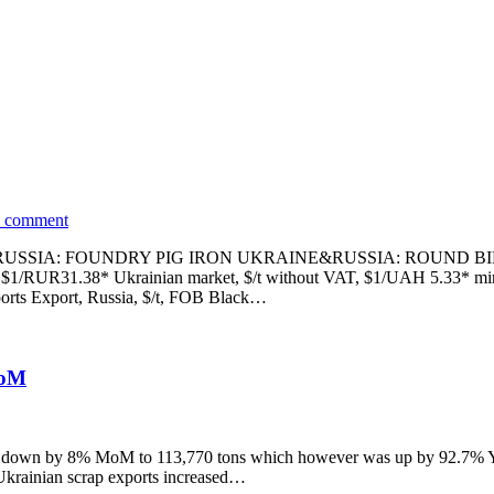
a comment
USSIA: FOUNDRY PIG IRON UKRAINE&RUSSIA: ROUND BI
UR31.38* Ukrainian market, $/t without VAT, $1/UAH 5.33* min 
orts Export, Russia, $/t, FOB Black…
MoM
t was down by 8% MoM to 113,770 tons which however was up by 92.7% 
Ukrainian scrap exports increased…