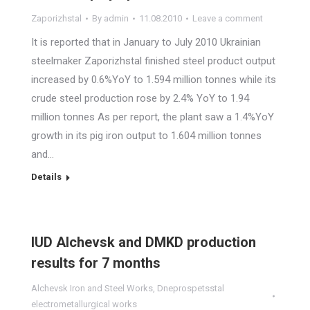
Zaporizhstal
By
admin
11.08.2010
Leave a comment
It is reported that in January to July 2010 Ukrainian
steelmaker Zaporizhstal finished steel product output
increased by 0.6%YoY to 1.594 million tonnes while its
crude steel production rose by 2.4% YoY to 1.94
million tonnes As per report, the plant saw a 1.4%YoY
growth in its pig iron output to 1.604 million tonnes
and…
Details
IUD Alchevsk and DMKD production
results for 7 months
Alchevsk Iron and Steel Works
,
Dneprospetsstal
electrometallurgical works