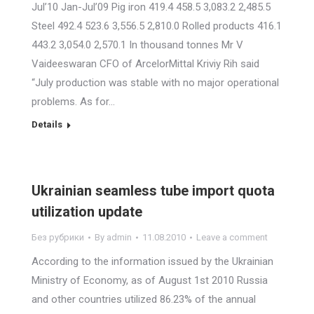
Jul’10 Jan-Jul’09 Pig iron 419.4 458.5 3,083.2 2,485.5
Steel 492.4 523.6 3,556.5 2,810.0 Rolled products 416.1
443.2 3,054.0 2,570.1 In thousand tonnes Mr V
Vaideeswaran CFO of ArcelorMittal Kriviy Rih said
“July production was stable with no major operational
problems. As for…
Details
Ukrainian seamless tube import quota
utilization update
Без рубрики
By
admin
11.08.2010
Leave a comment
According to the information issued by the Ukrainian
Ministry of Economy, as of August 1st 2010 Russia
and other countries utilized 86.23% of the annual