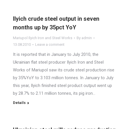
Ilyich crude steel output in seven
months up by 35pct YoY
Mariupol Ilyich Iron and Steel Works
By
admin
13.08.2010
Leave a comment
It is reported that in January to July 2010, the
Ukrainian flat steel producer Ilyich Iron and Steel
Works of Mariupol saw its crude steel production rise
by 35%YoY to 3.103 million tonnes. In January to July
this year, Ilyich finished steel product output went up
by 28.7% to 2.11 million tonnes, its pig iron…
Details