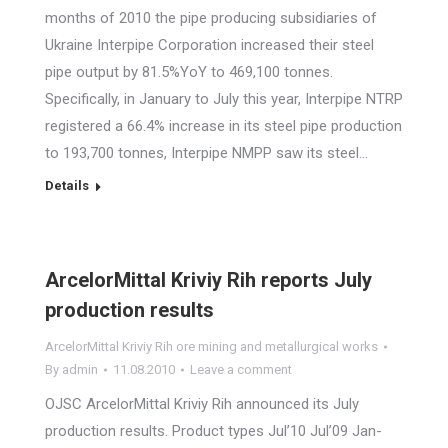
months of 2010 the pipe producing subsidiaries of
Ukraine Interpipe Corporation increased their steel
pipe output by 81.5%YoY to 469,100 tonnes.
Specifically, in January to July this year, Interpipe NTRP
registered a 66.4% increase in its steel pipe production
to 193,700 tonnes, Interpipe NMPP saw its steel…
Details
ArcelorMittal Kriviy Rih reports July
production results
ArcelorMittal Kriviy Rih ore mining and metallurgical works
By
admin
11.08.2010
Leave a comment
OJSC ArcelorMittal Kriviy Rih announced its July
production results. Product types Jul’10 Jul’09 Jan-