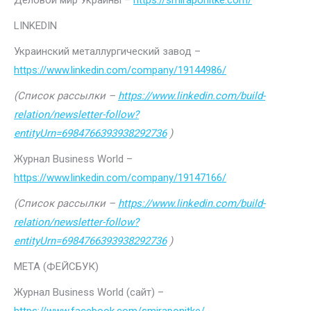
Деловой мир Украины –
https://smiraponitke.com/
LINKEDIN
Украинский металлургический завод –
https://www.linkedin.com/company/19144986/
(Список рассылки –
https://www.linkedin.com/build-
relation/newsletter-follow?
entityUrn=6984766393938292736
)
Журнал Business World –
https://www.linkedin.com/company/19147166/
(Список рассылки –
https://www.linkedin.com/build-
relation/newsletter-follow?
entityUrn=6984766393938292736
)
МЕТА (ФЕЙСБУК)
Журнал Business World (сайт) –