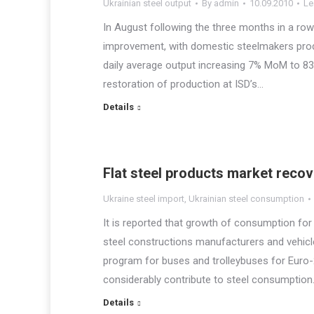
Ukrainian steel output
By
admin
10.09.2010
Le
In August following the three months in a ro
improvement, with domestic steelmakers produc
daily average output increasing 7% MoM to 83
restoration of production at ISD’s…
Details
Flat steel products market recov
Ukraine steel import
,
Ukrainian steel consumption
It is reported that growth of consumption for f
steel constructions manufacturers and vehicle
program for buses and trolleybuses for Euro-
considerably contribute to steel consumption
Details