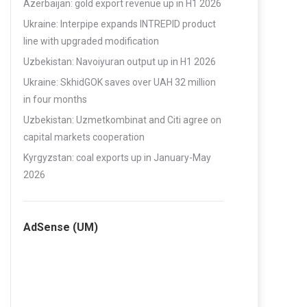
Azerbaijan: gold export revenue up in H1 2026
Ukraine: Interpipe expands INTREPID product
line with upgraded modification
Uzbekistan: Navoiyuran output up in H1 2026
Ukraine: SkhidGOK saves over UAH 32 million
in four months
Uzbekistan: Uzmetkombinat and Citi agree on
capital markets cooperation
Kyrgyzstan: coal exports up in January-May
2026
AdSense (UM)