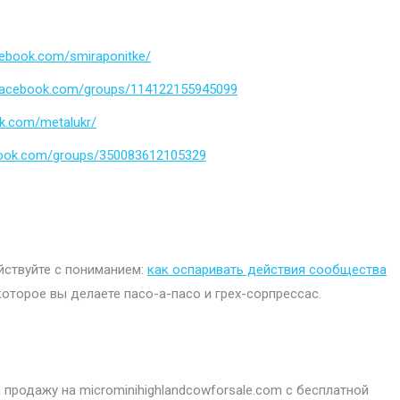
cebook.com/smiraponitke/
.facebook.com/groups/114122155945099
k.com/metalukr/
book.com/groups/350083612105329
ействуйте с пониманием:
как оспаривать действия сообщества
которое вы делаете пасо-а-пасо и грех-сорпрессас.
продажу на microminihighlandcowforsale.com с бесплатной