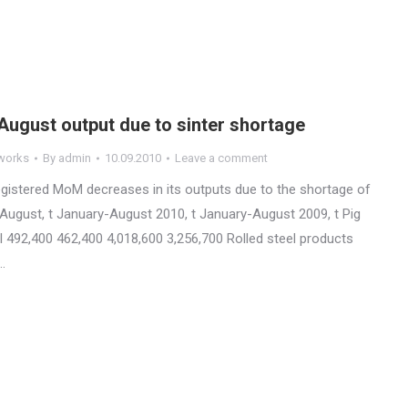
 August output due to sinter shortage
 works
By
admin
10.09.2010
Leave a comment
t registered MoM decreases in its outputs due to the shortage of
 t August, t January-August 2010, t January-August 2009, t Pig
l 492,400 462,400 4,018,600 3,256,700 Rolled steel products
…