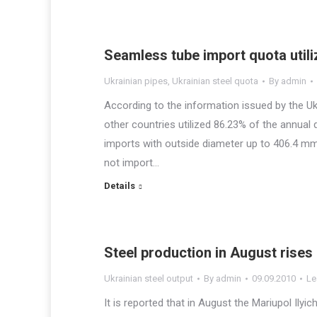
Seamless tube import quota utili
Ukrainian pipes
,
Ukrainian steel quota
By
admin
According to the information issued by the U
other countries utilized 86.23% of the annual
imports with outside diameter up to 406.4 mm,
not import…
Details
Steel production in August rise
Ukrainian steel output
By
admin
09.09.2010
Le
It is reported that in August the Mariupol Ily