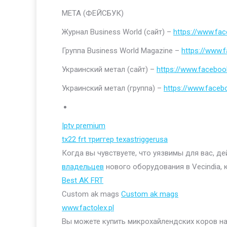
МЕТА (ФЕЙСБУК)
Журнал Business World (сайт) –
https://www.fa
Группа Business World Magazine –
https://www
Украинский метал (сайт) –
https://www.faceboo
Украинский метал (группа) –
https://www.face
Iptv premium
tx22 frt триггер texastriggerusa
Когда вы чувствуете, что уязвимы для вас, д
владельцев
нового оборудования в Vecindia, 
Best AK FRT
Custom ak mags
Custom ak mags
www.factolex.pl
Вы можете купить микрохайлендских коров на 