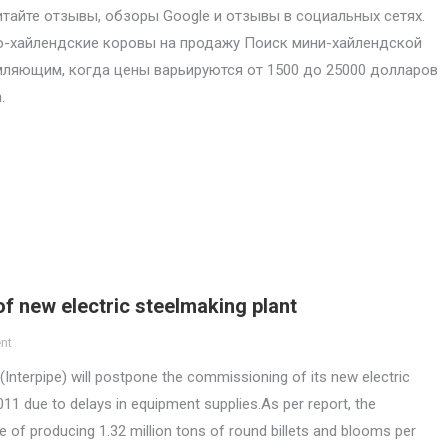
итайте отзывы, обзоры Google и отзывы в социальных сетях.
-хайлендские коровы на продажу Поиск мини-хайлендской
ляющим, когда цены варьируются от 1500 до 25000 долларов
.
f new electric steelmaking plant
nt
(Interpipe) will postpone the commissioning of its new electric
11 due to delays in equipment supplies.As per report, the
le of producing 1.32 million tons of round billets and blooms per