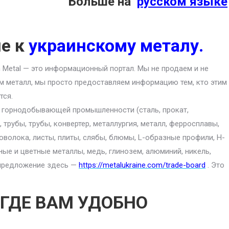
Больше на
русском языке
ие к
украинскому металу.
an Metal — это информационный портал. Мы не продаем и не
м металл, мы просто предоставляем информацию тем, кто этим
тся.
ю горнодобывающей промышленности (сталь, прокат,
 трубы, трубы, конвертер, металлургия, металл, ферросплавы,
роволока, листы, плиты, слябы, блюмы, L-образные профили, H-
ные и цветные металлы, медь, глинозем, алюминий, никель,
е предложение здесь —
https://metalukraine.com/trade-board
. Это
 ГДЕ ВАМ УДОБНО