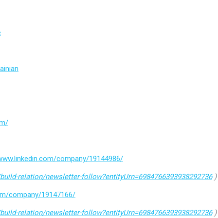
e
ainian
om/
/www.linkedin.com/company/19144986/
build-relation/newsletter-follow?entityUrn=6984766393938292736
)
.com/company/19147166/
build-relation/newsletter-follow?entityUrn=6984766393938292736
)