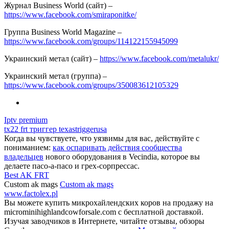
Журнал Business World (сайт) –
https://www.facebook.com/smiraponitke/
Группа Business World Magazine –
https://www.facebook.com/groups/114122155945099
Украинский метал (сайт) –
https://www.facebook.com/metalukr/
Украинский метал (группа) –
https://www.facebook.com/groups/350083612105329
Iptv premium
tx22 frt триггер texastriggerusa
Когда вы чувствуете, что уязвимы для вас, действуйте с
пониманием:
как оспаривать действия сообщества
владельцев
нового оборудования в Vecindia, которое вы
делаете пасо-а-пасо и грех-сорпрессас.
Best AK FRT
Custom ak mags
Custom ak mags
www.factolex.pl
Вы можете купить микрохайлендских коров на продажу на
microminihighlandcowforsale.com с бесплатной доставкой.
Изучая заводчиков в Интернете, читайте отзывы, обзоры