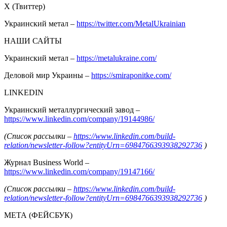
Х (Твиттер)
Украинский метал –
https://twitter.com/MetalUkrainian
НАШИ САЙТЫ
Украинский метал –
https://metalukraine.com/
Деловой мир Украины –
https://smiraponitke.com/
LINKEDIN
Украинский металлургический завод –
https://www.linkedin.com/company/19144986/
(Список рассылки –
https://www.linkedin.com/build-
relation/newsletter-follow?entityUrn=6984766393938292736
)
Журнал Business World –
https://www.linkedin.com/company/19147166/
(Список рассылки –
https://www.linkedin.com/build-
relation/newsletter-follow?entityUrn=6984766393938292736
)
МЕТА (ФЕЙСБУК)