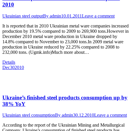
2010
Ukrainian steel output
By
admin
10.01.2011
Leave a comment
It is reported that in 2010 Ukrainian metal ware companies increased
production by 19.5% compared to 2009 to 269,900 tons.However in
December 2010 metal ware production in Ukraine dropped by
14.8% compared to November to 23,000 tons.In 2009 metal ware
production in Ukraine reduced by 22.25% compared to 2008 to
232,000 tons. (Ugmk.info)Much more about…
Details
Dec
30
2010
Ukraine’s finished steel products consumption up by
38% YoY
Ukrainian steel consumption
By
admin
30.12.2010
Leave a comment
According to the report of the Ukrainian Mining and Metallurgical
Company, Ukraine’s consumption of finished steel products has