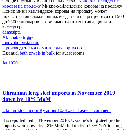
Google и отзывы в социальных сетях.
Микро-хайлендские
коровы на продажу
Микро-хайлендские коровы на продажу
Поиск мини-хайлендской коровы на продажу может
показаться ошеломляющим, когда цены варьируются от 1500
до 25000 долларов в зависимости от генетики, цвета и
экстерьера.
demasipta
Ak Diablo trigger
innovationvista.com
Производитель алюминиевых корпусов
Essential
bath towels in bulk
for guest rooms
Jan
10
2011
Ukrainian long steel imports in November 2010
down by 18% MoM
Ukraine steel import
By
admin
10.01.2011
Leave a comment
It is reported that in November 2010, Ukraine’s long steel product
imports were down by 18% MoM, but up by 67.3% YoY totaling