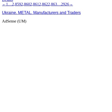
←
1
…
2,859
2,860
2,861
2,862
2,863
…
2926
→
Ukraine. METAL. Manufacturers and Traders
AdSense (UM)