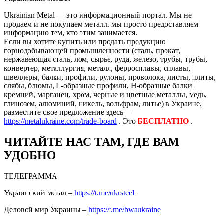
Ukrainian Metal — это информационный портал. Мы не
продаем и не покупаем металл, мы просто предоставляем
информацию тем, кто этим занимается.
Если вы хотите купить или продать продукцию
горнодобывающей промышленности (сталь, прокат,
нержавеющая сталь, лом, сырье, руда, железо, трубы, трубы,
конвертер, металлургия, металл, ферросплавы, сплавы,
швеллеры, балки, профили, рулоны, проволока, листы, плиты,
слябы, блюмы, L-образные профили, H-образные балки,
кремний, марганец, хром, черные и цветные металлы, медь,
глинозем, алюминий, никель, вольфрам, литье) в Украине,
разместите свое предложение здесь —
https://metalukraine.com/trade-board
. Это
БЕСПЛАТНО
.
ЧИТАЙТЕ НАС ТАМ, ГДЕ ВАМ
УДОБНО
ТЕЛЕГРАММА
Украинский метал –
https://t.me/ukrsteel
Деловой мир Украины –
https://t.me/bwaukraine