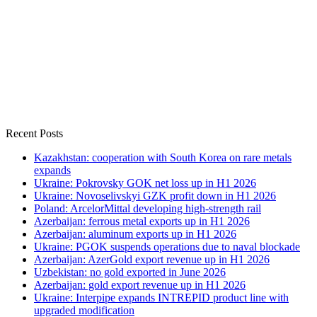
Recent Posts
Kazakhstan: cooperation with South Korea on rare metals
expands
Ukraine: Pokrovsky GOK net loss up in H1 2026
Ukraine: Novoselivskyi GZK profit down in H1 2026
Poland: ArcelorMittal developing high-strength rail
Azerbaijan: ferrous metal exports up in H1 2026
Azerbaijan: aluminum exports up in H1 2026
Ukraine: PGOK suspends operations due to naval blockade
Azerbaijan: AzerGold export revenue up in H1 2026
Uzbekistan: no gold exported in June 2026
Azerbaijan: gold export revenue up in H1 2026
Ukraine: Interpipe expands INTREPID product line with
upgraded modification