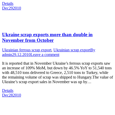
Details
Dec
29
2010
Ukraine scrap exports more than double in
November from October
Ukrainian ferrous scrap export
,
Ukrainian scrap export
By
admin
29.12.2010
Leave a comment
It is reported that in November Ukraine’s ferrous scrap exports saw
an increase of 109% MoM, but down by 46.5% YoY to 51,540 tons
with 48,510 tons delivered to Greece, 2,510 tons to Turkey, while
the remaining volume of scrap was shipped to Hungary.The value of
Ukraine’s scrap export sales in November was up by…
Details
Dec
28
2010