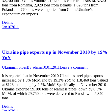
32,700 tons. Of this volume, 21,940 tons came from Russia, 3,320
tons from Romania, 2,920 tons from Belarus, 1,820 tons from
Poland and 770 tons were imported from China.Ukraine’s
expenditure on imports…
Details
Jan
10
2011
Ukraine pipe exports up in November 2010 by 19%
YoY
Ukrainian pipes
By
admin
10.01.2011
Leave a comment
It is reported that in November 2010 Ukraine’s steel pipe exports
increased by 1.5% MoM and by 19.3% YoY to 118,460 tons valued
at $128 million, up by 2.7% MoM.Specifically, in November 2010
Ukraine exported 59,180 tons of seamless pipes, down by 0.5%
MoM, of which 29,750 tons were delivered to Russia with 5,340
tons…
Details
Jan
10
2011