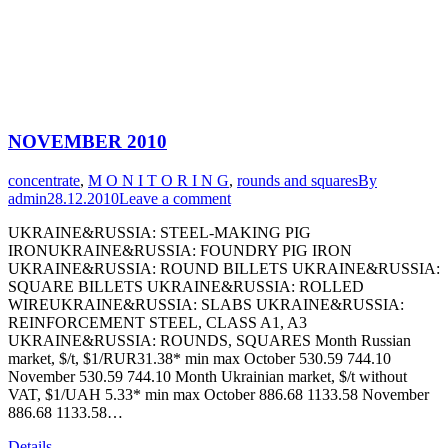
NOVEMBER 2010
concentrate
,
M O N I T O R I N G
,
rounds and squares
By
admin
28.12.2010
Leave a comment
UKRAINE&RUSSIA: STEEL-MAKING PIG
IRONUKRAINE&RUSSIA: FOUNDRY PIG IRON
UKRAINE&RUSSIA: ROUND BILLETS UKRAINE&RUSSIA:
SQUARE BILLETS UKRAINE&RUSSIA: ROLLED
WIREUKRAINE&RUSSIA: SLABS UKRAINE&RUSSIA:
REINFORCEMENT STEEL, CLASS A1, A3
UKRAINE&RUSSIA: ROUNDS, SQUARES Month Russian
market, $/t, $1/RUR31.38* min max October 530.59 744.10
November 530.59 744.10 Month Ukrainian market, $/t without
VAT, $1/UAH 5.33* min max October 886.68 1133.58 November
886.68 1133.58…
Details