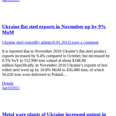
Ukraine flat steel exports in November up by 9%
MoM
Ukraine steel export
By
admin
10.01.2011
Leave a comment
It is reported that in November 2010 Ukraine’s flat steel product
exports increased by 9.4% compared to October, but decreased by
6.5% YoY to 552,990 tons valued at about $348.88
million.Specifically, in November 2010 Ukraine’s exports of hot-
rolled steel went up by 10.8% MoM to 450,480 tons, of which
56,020 tons were delivered to Poland…
Details
Jan
10
2011
Metal ware plants of Ukraine increased output in