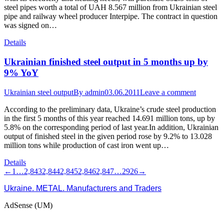
steel pipes worth a total of UAH 8.567 million from Ukrainian steel
pipe and railway wheel producer Interpipe. The contract in question
was signed on…
Details
Ukrainian finished steel output in 5 months up by
9% YoY
Ukrainian steel output
By
admin
03.06.2011
Leave a comment
According to the preliminary data, Ukraine’s crude steel production
in the first 5 months of this year reached 14.691 million tons, up by
5.8% on the corresponding period of last year.In addition, Ukrainian
output of finished steel in the given period rose by 9.2% to 13.028
million tons while production of cast iron went up…
Details
←
1
…
2,843
2,844
2,845
2,846
2,847
…
2926
→
Ukraine. METAL. Manufacturers and Traders
AdSense (UM)