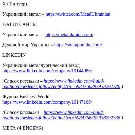
Х (Твиттер)
Украинский метал –
https://twitter.com/MetalUkrainian
НАШИ САЙТЫ
Украинский метал –
https://metalukraine.com/
Деловой мир Украины –
https://smiraponitke.com/
LINKEDIN
Украинский металлургический завод –
https://www.linkedin.com/company/19144986/
(Список рассылки –
https://www.linkedin.com/build-
relation/newsletter-follow?entityUrn=6984766393938292736
)
Журнал Business World –
https://www.linkedin.com/company/19147166/
(Список рассылки –
https://www.linkedin.com/build-
relation/newsletter-follow?entityUrn=6984766393938292736
)
МЕТА (ФЕЙСБУК)