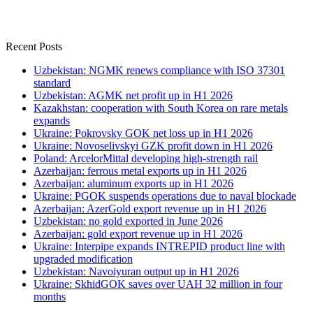
Recent Posts
Uzbekistan: NGMK renews compliance with ISO 37301
standard
Uzbekistan: AGMK net profit up in H1 2026
Kazakhstan: cooperation with South Korea on rare metals
expands
Ukraine: Pokrovsky GOK net loss up in H1 2026
Ukraine: Novoselivskyi GZK profit down in H1 2026
Poland: ArcelorMittal developing high-strength rail
Azerbaijan: ferrous metal exports up in H1 2026
Azerbaijan: aluminum exports up in H1 2026
Ukraine: PGOK suspends operations due to naval blockade
Azerbaijan: AzerGold export revenue up in H1 2026
Uzbekistan: no gold exported in June 2026
Azerbaijan: gold export revenue up in H1 2026
Ukraine: Interpipe expands INTREPID product line with
upgraded modification
Uzbekistan: Navoiyuran output up in H1 2026
Ukraine: SkhidGOK saves over UAH 32 million in four
months