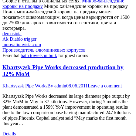
Google и отзывы в социальных сетях.
Микро-хайлендские
коровы на продажу
Микро-хайлендские коровы на продажу
Поиск мини-хайлендской коровы на продажу может
показаться ошеломляющим, когда цены варьируются от 1500
до 25000 долларов в зависимости от генетики, цвета и
экстерьера.
demasipta
Ak Diablo trigger
innovationvista.com
Производитель алюминиевых корпусов
Essential
bath towels in bulk
for guest rooms
Khartsyzsk Pipe Works decreased production by
32% MoM
Khartsyzsk Pipe Works
By
admin
08.06.2011
Leave a comment
Khartsyzsk Pipe Works decreased its large diameter pipe output by
32% MoM in May to 37 kilo tons. However, during 5 months the
plant demonstrated a 159% YoY improvement in operating results
due to the low comparison base having manufactured 247 kilo tons
of pipes.Phoenix Capital analyst said “May marks the first month
this year…
Details