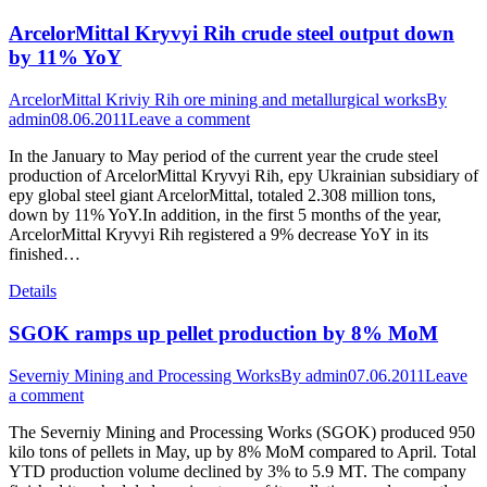
ArcelorMittal Kryvyi Rih crude steel output down
by 11% YoY
ArcelorMittal Kriviy Rih ore mining and metallurgical works
By
admin
08.06.2011
Leave a comment
In the January to May period of the current year the crude steel
production of ArcelorMittal Kryvyi Rih, еру Ukrainian subsidiary of
еру global steel giant ArcelorMittal, totaled 2.308 million tons,
down by 11% YoY.In addition, in the first 5 months of the year,
ArcelorMittal Kryvyi Rih registered a 9% decrease YoY in its
finished…
Details
SGOK ramps up pellet production by 8% MoM
Severniy Mining and Processing Works
By
admin
07.06.2011
Leave
a comment
The Severniy Mining and Processing Works (SGOK) produced 950
kilo tons of pellets in May, up by 8% MoM compared to April. Total
YTD production volume declined by 3% to 5.9 MT. The company