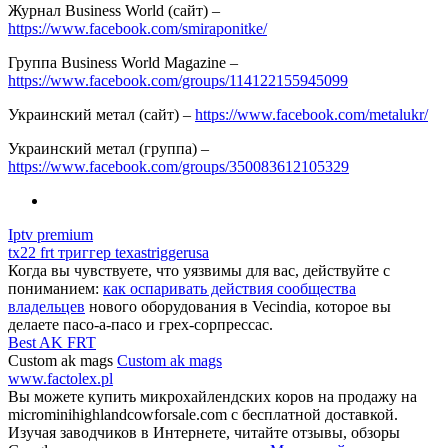
Журнал Business World (сайт) –
https://www.facebook.com/smiraponitke/
Группа Business World Magazine –
https://www.facebook.com/groups/114122155945099
Украинский метал (сайт) –
https://www.facebook.com/metalukr/
Украинский метал (группа) –
https://www.facebook.com/groups/350083612105329
Iptv premium
tx22 frt триггер texastriggerusa
Когда вы чувствуете, что уязвимы для вас, действуйте с
пониманием:
как оспаривать действия сообщества
владельцев
нового оборудования в Vecindia, которое вы
делаете пасо-а-пасо и грех-сорпрессас.
Best AK FRT
Custom ak mags
Custom ak mags
www.factolex.pl
Вы можете купить микрохайлендских коров на продажу на
microminihighlandcowforsale.com с бесплатной доставкой.
Изучая заводчиков в Интернете, читайте отзывы, обзоры