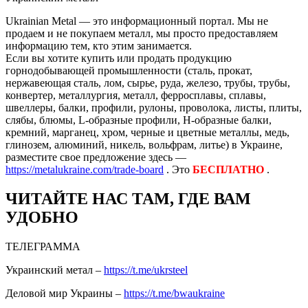
Ukrainian Metal — это информационный портал. Мы не
продаем и не покупаем металл, мы просто предоставляем
информацию тем, кто этим занимается.
Если вы хотите купить или продать продукцию
горнодобывающей промышленности (сталь, прокат,
нержавеющая сталь, лом, сырье, руда, железо, трубы, трубы,
конвертер, металлургия, металл, ферросплавы, сплавы,
швеллеры, балки, профили, рулоны, проволока, листы, плиты,
слябы, блюмы, L-образные профили, H-образные балки,
кремний, марганец, хром, черные и цветные металлы, медь,
глинозем, алюминий, никель, вольфрам, литье) в Украине,
разместите свое предложение здесь —
https://metalukraine.com/trade-board
. Это
БЕСПЛАТНО
.
ЧИТАЙТЕ НАС ТАМ, ГДЕ ВАМ
УДОБНО
ТЕЛЕГРАММА
Украинский метал –
https://t.me/ukrsteel
Деловой мир Украины –
https://t.me/bwaukraine