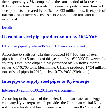
their exports by 4.5% compared to the same period of last year to
8.356 million tons.In particular, Ukrainian exports of semi-finished
steel products increased by 0.9% to 3.733 million tons, its exports of
flat rolled steel increased by 18% to 2.686 million tons and its
exports of…
Details
Ukrainian steel pipe production up by 16% YoY
Ukrainian pipes
By
admin
06.06.2011
Leave a comment
According to statistics, Ukraine produced 917,100 tons of steel
pipes in the first 5 months of this year, up by 16% YoY.However, the
country’s steel pipe output in May dropped by 5% from a month
earlier to 176,700 tons. Meanwhile, Ukraine produced 1.754 million
tons of steel pipes in 2010, up by 10.7% YoY. (Yieh.com)
Interpipe to supply steel pipes to Kyivenergo
Interpipe
By
admin
06.06.2011
Leave a comment
According to the results of the tender, Ukrainian state run energy
company Kyivenergo, which provides the Ukrainian capital Kiev
with its electricity and heating needs, will purchase 852.5 tons of