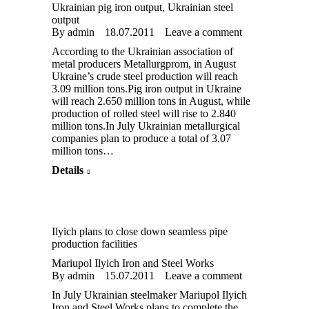
Ukrainian pig iron output
,
Ukrainian steel
output
By
admin
18.07.2011
Leave a comment
According to the Ukrainian association of
metal producers Metallurgprom, in August
Ukraine’s crude steel production will reach
3.09 million tons.Pig iron output in Ukraine
will reach 2.650 million tons in August, while
production of rolled steel will rise to 2.840
million tons.In July Ukrainian metallurgical
companies plan to produce a total of 3.07
million tons…
Details
Ilyich plans to close down seamless pipe
production facilities
Mariupol Ilyich Iron and Steel Works
By
admin
15.07.2011
Leave a comment
In July Ukrainian steelmaker Mariupol Ilyich
Iron and Steel Works plans to complete the