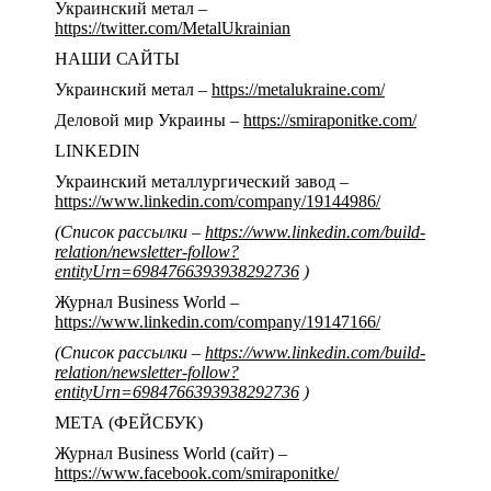
Украинский метал –
https://twitter.com/MetalUkrainian
НАШИ САЙТЫ
Украинский метал –
https://metalukraine.com/
Деловой мир Украины –
https://smiraponitke.com/
LINKEDIN
Украинский металлургический завод –
https://www.linkedin.com/company/19144986/
(Список рассылки –
https://www.linkedin.com/build-
relation/newsletter-follow?
entityUrn=6984766393938292736
)
Журнал Business World –
https://www.linkedin.com/company/19147166/
(Список рассылки –
https://www.linkedin.com/build-
relation/newsletter-follow?
entityUrn=6984766393938292736
)
МЕТА (ФЕЙСБУК)
Журнал Business World (сайт) –
https://www.facebook.com/smiraponitke/