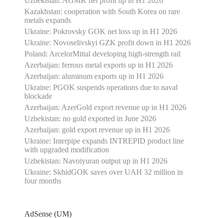
Uzbekistan: AGMK net profit up in H1 2026
Kazakhstan: cooperation with South Korea on rare
metals expands
Ukraine: Pokrovsky GOK net loss up in H1 2026
Ukraine: Novoselivskyi GZK profit down in H1 2026
Poland: ArcelorMittal developing high-strength rail
Azerbaijan: ferrous metal exports up in H1 2026
Azerbaijan: aluminum exports up in H1 2026
Ukraine: PGOK suspends operations due to naval
blockade
Azerbaijan: AzerGold export revenue up in H1 2026
Uzbekistan: no gold exported in June 2026
Azerbaijan: gold export revenue up in H1 2026
Ukraine: Interpipe expands INTREPID product line
with upgraded modification
Uzbekistan: Navoiyuran output up in H1 2026
Ukraine: SkhidGOK saves over UAH 32 million in
four months
AdSense (UM)