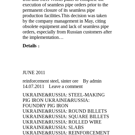
execution of seamless pipe orders prior to the
permanent closure of its seamless pipe
production facilities.This decision was taken
by the company management in May, citing
obsolete equipment and lack of seamless pipe
orders, especially from Russian customers after
the implementation…
Details
JUNE 2011
Jul
reinforcement steel
,
sinter ore
By
admin
14
14.07.2011
Leave a comment
UKRAINE&RUSSIA: STEEL-MAKING
2011
PIG IRON UKRAINE&RUSSIA:
FOUNDRY PIG IRON
UKRAINE&RUSSIA: ROUND BILLETS
UKRAINE&RUSSIA: SQUARE BILLETS
UKRAINE&RUSSIA: ROLLED WIRE
UKRAINE&RUSSIA: SLABS
UKRAINE&RUSSIA: REINFORCEMENT