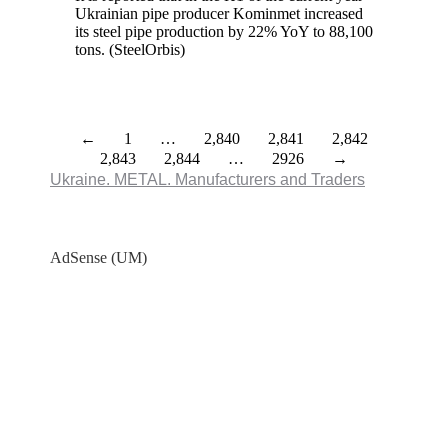
Ukrainian pipe producer Kominmet increased
its steel pipe production by 22% YoY to 88,100
tons. (SteelOrbis)
←
1
…
2,840
2,841
2,842
2,843
2,844
…
2926
→
Ukraine. METAL. Manufacturers and Traders
AdSense (UM)