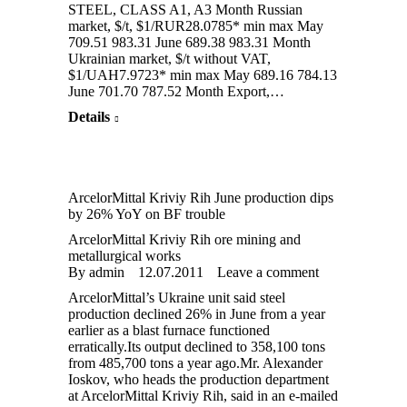
STEEL, CLASS A1, A3 Month Russian
market, $/t, $1/RUR28.0785* min max May
709.51 983.31 June 689.38 983.31 Month
Ukrainian market, $/t without VAT,
$1/UAH7.9723* min max May 689.16 784.13
June 701.70 787.52 Month Export,…
Details
ArcelorMittal Kriviy Rih June production dips
by 26% YoY on BF trouble
ArcelorMittal Kriviy Rih ore mining and
metallurgical works
By
admin
12.07.2011
Leave a comment
ArcelorMittal’s Ukraine unit said steel
production declined 26% in June from a year
earlier as a blast furnace functioned
erratically.Its output declined to 358,100 tons
from 485,700 tons a year ago.Mr. Alexander
Ioskov, who heads the production department
at ArcelorMittal Kriviy Rih, said in an e-mailed