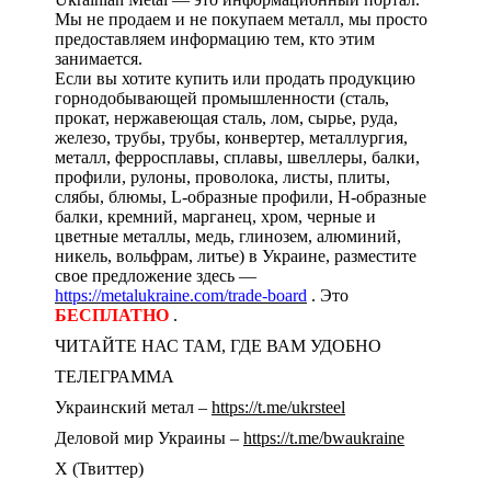
Мы не продаем и не покупаем металл, мы просто
предоставляем информацию тем, кто этим
занимается.
Если вы хотите купить или продать продукцию
горнодобывающей промышленности (сталь,
прокат, нержавеющая сталь, лом, сырье, руда,
железо, трубы, трубы, конвертер, металлургия,
металл, ферросплавы, сплавы, швеллеры, балки,
профили, рулоны, проволока, листы, плиты,
слябы, блюмы, L-образные профили, H-образные
балки, кремний, марганец, хром, черные и
цветные металлы, медь, глинозем, алюминий,
никель, вольфрам, литье) в Украине, разместите
свое предложение здесь —
https://metalukraine.com/trade-board
. Это
БЕСПЛАТНО
.
ЧИТАЙТЕ НАС ТАМ, ГДЕ ВАМ УДОБНО
ТЕЛЕГРАММА
Украинский метал –
https://t.me/ukrsteel
Деловой мир Украины –
https://t.me/bwaukraine
Х (Твиттер)