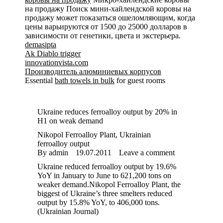
на продажу Поиск мини-хайлендской коровы на
продажу может показаться ошеломляющим, когда
цены варьируются от 1500 до 25000 долларов в
зависимости от генетики, цвета и экстерьера.
demasipta
Ak Diablo trigger
innovationvista.com
Производитель алюминиевых корпусов
Essential
bath towels in bulk
for guest rooms
Ukraine reduces ferroalloy output by 20% in
H1 on weak demand
Nikopol Ferroalloy Plant
,
Ukrainian
ferroalloy output
By
admin
19.07.2011
Leave a comment
Ukraine reduced ferroalloy output by 19.6%
YoY in January to June to 621,200 tons on
weaker demand.Nikopol Ferroalloy Plant, the
biggest of Ukraine’s three smelters reduced
output by 15.8% YoY, to 406,000 tons.
(Ukrainian Journal)