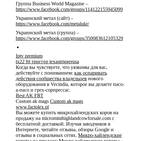
Группа Business World Magazine –
https://www.facebook.com/groups/114122155945099
Украинский метал (сайт) –
https://www.facebook.com/metalukr/
Украинский метал (группа) –
https://www.facebook.com/groups/350083612105329
Iptv premium
tx22 frt триггер texastriggerusa
Когда вы чувствуете, что уязвимы для вас,
действуйте с пониманием:
как оспаривать
действия сообщества владельцев
нового
оборудования в Vecindia, которое вы делаете пасо-
а-пасо и грех-сорпрессас.
Best AK FRT
Custom ak mags
Custom ak mags
www.factolex.pl
Вы можете купить микрохайлендских коров на
продажу на microminihighlandcowforsale.com с
бесплатной доставкой. Изучая заводчиков в
Интернете, читайте отзывы, обзоры Google и
отзывы в социальных сетях.
Микро-хайлендские
коровы на продажу
Микро-хайлендские коровы