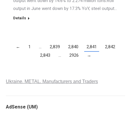
output went down by 14.6% to 2.274 million tons.Roll
output in June went down by 17.3% YoY, steel output…
Details
←
1
…
2,839
2,840
2,841
2,842
2,843
…
2926
→
Ukraine. METAL. Manufacturers and Traders
AdSense (UM)