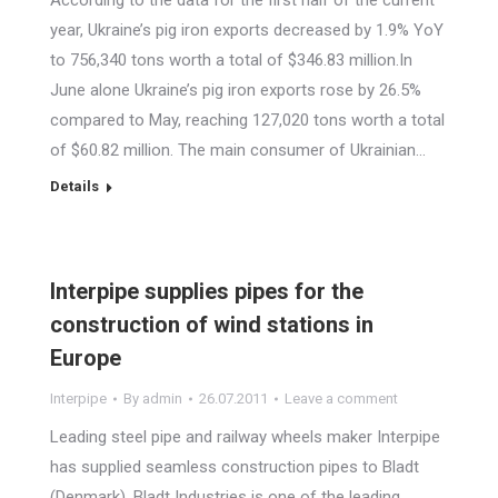
According to the data for the first half of the current
year, Ukraine’s pig iron exports decreased by 1.9% YoY
to 756,340 tons worth a total of $346.83 million.In
June alone Ukraine’s pig iron exports rose by 26.5%
compared to May, reaching 127,020 tons worth a total
of $60.82 million. The main consumer of Ukrainian…
Details
Interpipe supplies pipes for the
construction of wind stations in
Europe
Interpipe
By
admin
26.07.2011
Leave a comment
Leading steel pipe and railway wheels maker Interpipe
has supplied seamless construction pipes to Bladt
(Denmark). Bladt Industries is one of the leading