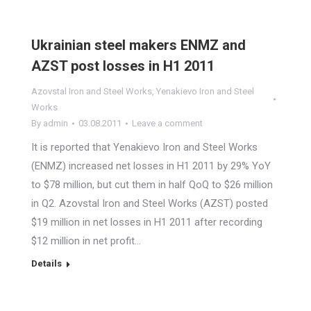
Ukrainian steel makers ENMZ and
AZST post losses in H1 2011
Azovstal Iron and Steel Works
,
Yenakievo Iron and Steel
Works
By
admin
03.08.2011
Leave a comment
It is reported that Yenakievo Iron and Steel Works
(ENMZ) increased net losses in H1 2011 by 29% YoY
to $78 million, but cut them in half QoQ to $26 million
in Q2. Azovstal Iron and Steel Works (AZST) posted
$19 million in net losses in H1 2011 after recording
$12 million in net profit…
Details