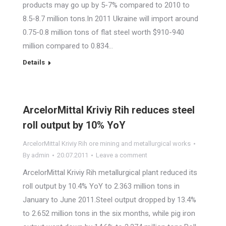
products may go up by 5-7% compared to 2010 to
8.5-8.7 million tons.In 2011 Ukraine will import around
0.75-0.8 million tons of flat steel worth $910-940
million compared to 0.834…
Details
ArcelorMittal Kriviy Rih reduces steel
roll output by 10% YoY
ArcelorMittal Kriviy Rih ore mining and metallurgical works
By
admin
20.07.2011
Leave a comment
ArcelorMittal Kriviy Rih metallurgical plant reduced its
roll output by 10.4% YoY to 2.363 million tons in
January to June 2011.Steel output dropped by 13.4%
to 2.652 million tons in the six months, while pig iron