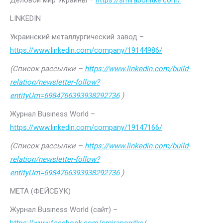
Деловой мир Украины –
https://smiraponitke.com/
LINKEDIN
Украинский металлургический завод –
https://www.linkedin.com/company/19144986/
(Список рассылки –
https://www.linkedin.com/build-
relation/newsletter-follow?
entityUrn=6984766393938292736
)
Журнал Business World –
https://www.linkedin.com/company/19147166/
(Список рассылки –
https://www.linkedin.com/build-
relation/newsletter-follow?
entityUrn=6984766393938292736
)
МЕТА (ФЕЙСБУК)
Журнал Business World (сайт) –