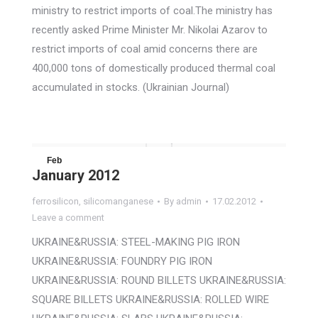
ministry to restrict imports of coal.The ministry has
recently asked Prime Minister Mr. Nikolai Azarov to
restrict imports of coal amid concerns there are
400,000 tons of domestically produced thermal coal
accumulated in stocks. (Ukrainian Journal)
Feb
January 2012
17
ferrosilicon
,
silicomanganese
By
admin
17.02.2012
2012
Leave a comment
UKRAINE&RUSSIA: STEEL-MAKING PIG IRON
UKRAINE&RUSSIA: FOUNDRY PIG IRON
UKRAINE&RUSSIA: ROUND BILLETS UKRAINE&RUSSIA:
SQUARE BILLETS UKRAINE&RUSSIA: ROLLED WIRE