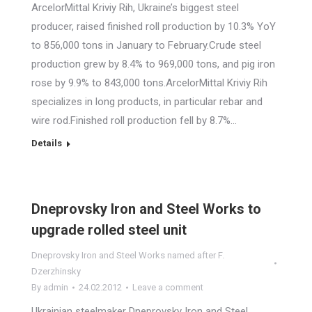
ArcelorMittal Kriviy Rih, Ukraine’s biggest steel
producer, raised finished roll production by 10.3% YoY
to 856,000 tons in January to February.Crude steel
production grew by 8.4% to 969,000 tons, and pig iron
rose by 9.9% to 843,000 tons.ArcelorMittal Kriviy Rih
specializes in long products, in particular rebar and
wire rod.Finished roll production fell by 8.7%…
Details
Dneprovsky Iron and Steel Works to
upgrade rolled steel unit
Dneprovsky Iron and Steel Works named after F.
Dzerzhinsky
By
admin
24.02.2012
Leave a comment
Ukrainian steelmaker Dneprovsky Iron and Steel