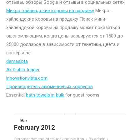
отзывы, обзоры Google и отзывы в социальных сетях.
Микро-хайлендские коровы на продажу
Микро-
хайлендские коровы на продажу Поиск мини-
хайлендской коровы на продажу может показаться
ошеломляющим, когда цены варьируются от 1500 до
25000 долларов в зависимости от генетики, цвета и
экстерьера.
demasipta
Ak Diablo trigger
innovationvista.com
Производитель алюминиевых корпусов
Essential
bath towels in bulk
for guest rooms
Mar
February 2012
23
ferromanganese
,
steel-making pig iron
By
admin