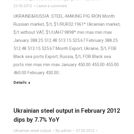
2012
23.03.2012
Leave a comment
UKRAINE&RUSSIA: STEEL-MAKING PIG IRON Month
Russian market, $/t, $1/RUR32.1961* Ukrainian market,
$/t without VAT, $1/UAH7.9898* min max min max
January 388.25 512.48 513.15 525.67 February 388.25
512.48 513.15 525.67 Month Export, Ukraine, $/t, FOB
Black sea ports Export, Russia, $/t, FOB Black sea
ports min max min max January 450.00 455.00 455.00
460.00 February 430.00…
Details
Ukrainian steel output in February 2012
dips by 7.7% YoY
Ukrainian steel output
By
admin
07.03.2012