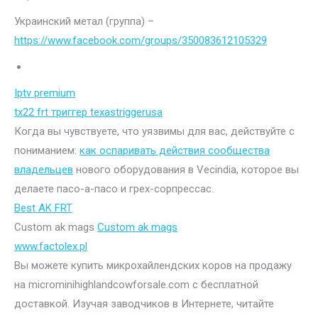
Украинский метал (группа) –
https://www.facebook.com/groups/350083612105329
Iptv premium
tx22 frt триггер texastriggerusa
Когда вы чувствуете, что уязвимы для вас, действуйте с
пониманием:
как оспаривать действия сообщества
владельцев
нового оборудования в Vecindia, которое вы
делаете пасо-а-пасо и грех-сорпрессас.
Best AK FRT
Custom ak mags
Custom ak mags
www.factolex.pl
Вы можете купить микрохайлендских коров на продажу
на microminihighlandcowforsale.com с бесплатной
доставкой. Изучая заводчиков в Интернете, читайте