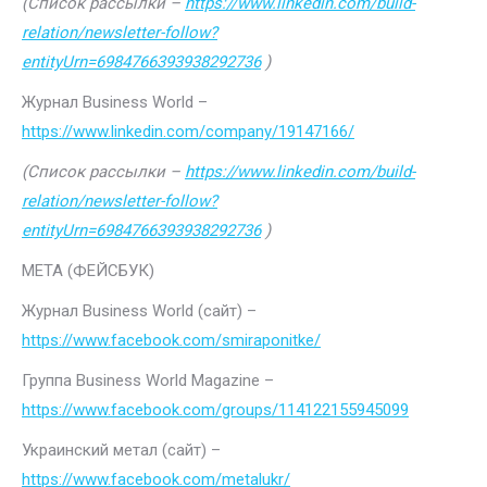
(Список рассылки –
https://www.linkedin.com/build-
relation/newsletter-follow?
entityUrn=6984766393938292736
)
Журнал Business World –
https://www.linkedin.com/company/19147166/
(Список рассылки –
https://www.linkedin.com/build-
relation/newsletter-follow?
entityUrn=6984766393938292736
)
МЕТА (ФЕЙСБУК)
Журнал Business World (сайт) –
https://www.facebook.com/smiraponitke/
Группа Business World Magazine –
https://www.facebook.com/groups/114122155945099
Украинский метал (сайт) –
https://www.facebook.com/metalukr/