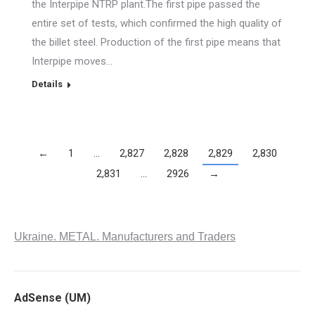
the Interpipe NTRP plant.The first pipe passed the
entire set of tests, which confirmed the high quality of
the billet steel. Production of the first pipe means that
Interpipe moves…
Details
←
1
…
2,827
2,828
2,829
2,830
2,831
…
2926
→
Ukraine. METAL. Manufacturers and Traders
AdSense (UM)