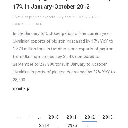
17% in January-October 2012
Ukrainian pig iron exports
By
admin
07.12.2012
Leave a comment
In the January to October period of the current year
Ukrainian exports of pig iron increased by 17% YoY to
1.578 million tons.In October alone exports of pig iron
from Ukraine increased by 32.4% compared to
September to 233,800 tons. In January to October
Ukrainian imports of pig iron decreased by 32% YoY to
28,200…
Details
←
1
…
2,810
2,811
2,812
2,813
2,814
…
2926
→