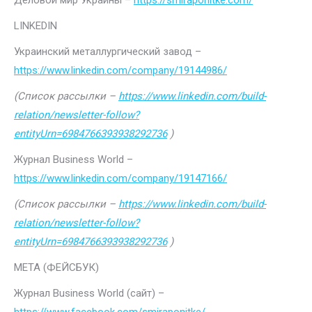
Деловой мир Украины –
https://smiraponitke.com/
LINKEDIN
Украинский металлургический завод –
https://www.linkedin.com/company/19144986/
(Список рассылки –
https://www.linkedin.com/build-
relation/newsletter-follow?
entityUrn=6984766393938292736
)
Журнал Business World –
https://www.linkedin.com/company/19147166/
(Список рассылки –
https://www.linkedin.com/build-
relation/newsletter-follow?
entityUrn=6984766393938292736
)
МЕТА (ФЕЙСБУК)
Журнал Business World (сайт) –