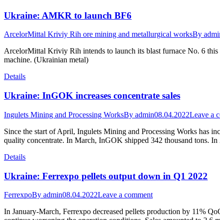
Ukraine: AMKR to launch BF6
ArcelorMittal Kriviy Rih ore mining and metallurgical works
By
admi
ArcelorMittal Kriviy Rih intends to launch its blast furnace No. 6 t
machine. (Ukrainian metal)
Details
Ukraine: InGOK increases concentrate sales
Ingulets Mining and Processing Works
By
admin
08.04.2022
Leave a 
Since the start of April, Ingulets Mining and Processing Works has in
quality concentrate. In March, InGOK shipped 342 thousand tons. In 
Details
Ukraine: Ferrexpo pellets output down in Q1 2022
Ferrexpo
By
admin
08.04.2022
Leave a comment
In January-March, Ferrexpo decreased pellets production by 11% QoQ, to