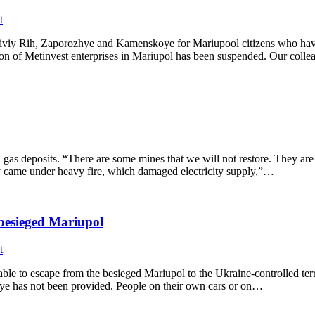
t
Kriviy Rih, Zaporozhye and Kamenskoye for Mariupool citizens who have
ration of Metinvest enterprises in Mariupol has been suspended. Our col
d gas deposits. “There are some mines that we will not restore. They are
 came under heavy fire, which damaged electricity supply,”…
 besieged Mariupol
t
e to escape from the besieged Mariupol to the Ukraine-controlled territ
zhye has not been provided. People on their own cars or on…