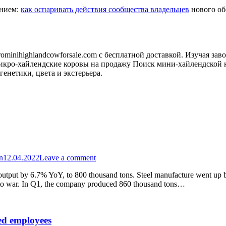
анием:
как оспаривать действия сообщества владельцев
нового обо
minihighlandcowforsale.com с бесплатной доставкой. Изучая зав
кро-хайлендские коровы на продажу Поиск мини-хайлендской к
генетики, цвета и экстерьера.
n
12.04.2022
Leave a comment
 output by 6.7% YoY, to 800 thousand tons. Steel manufacture went up 
 to war. In Q1, the company produced 860 thousand tons…
ted employees