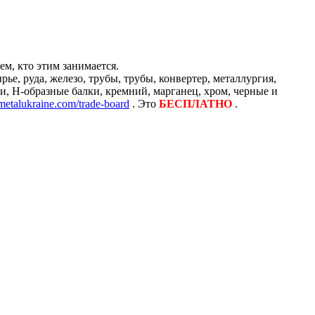
м, кто этим занимается.
е, руда, железо, трубы, трубы, конвертер, металлургия,
и, H-образные балки, кремний, марганец, хром, черные и
/metalukraine.com/trade-board
. Это
БЕСПЛАТНО
.