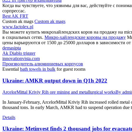
tx22 frt триггер texastriggerusa
Когда вы чувствуете, что уязвимы для вас, действуйте с поним
сорпрессас.
Best AK FRT
Custom ak mags
Custom ak mags
www.factolex.pl
Вы можете купить микрохайлендских коров на продажу на micro
в социальных сетях.
Микро-хайлендские коровы на продажу
Ми
цены варьируются от 1500 до 25000 долларов в зависимости от 
demasipta
Ak Diablo trigger
innovationvista.com
Производитель алюминиевых корпусов
Essential
bath towels in bulk
for guest rooms
Ukraine: AMKR output down in Q1h 2022
ArcelorMittal Kriviy Rih ore mining and metallurgical works
By
admi
In January-February, ArcelorMittal Kriviy Rih increased rolled metal
thousand tons. In early March, AMKR had to suspend operation due
Details
Ukraine: Metinvest finds 2 thousand jobs for evacua