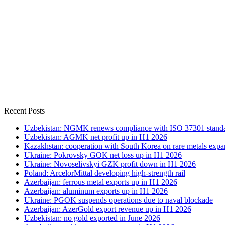
Recent Posts
Uzbekistan: NGMK renews compliance with ISO 37301 stand
Uzbekistan: AGMK net profit up in H1 2026
Kazakhstan: cooperation with South Korea on rare metals expa
Ukraine: Pokrovsky GOK net loss up in H1 2026
Ukraine: Novoselivskyi GZK profit down in H1 2026
Poland: ArcelorMittal developing high-strength rail
Azerbaijan: ferrous metal exports up in H1 2026
Azerbaijan: aluminum exports up in H1 2026
Ukraine: PGOK suspends operations due to naval blockade
Azerbaijan: AzerGold export revenue up in H1 2026
Uzbekistan: no gold exported in June 2026