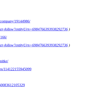
m/company/19144986/
letter-follow?entityUrn=6984766393938292736
)
7166/
letter-follow?entityUrn=6984766393938292736
)
nitke/
ups/114122155945099
350083612105329