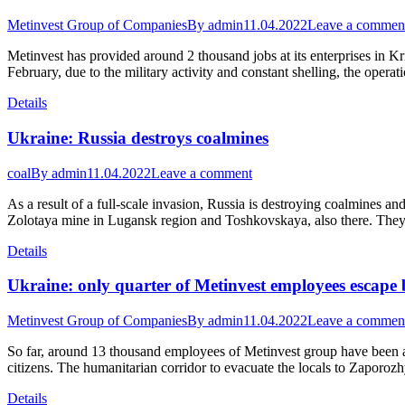
Metinvest Group of Companies
By
admin
11.04.2022
Leave a commen
Metinvest has provided around 2 thousand jobs at its enterprises in 
February, due to the military activity and constant shelling, the ope
Details
Ukraine: Russia destroys coalmines
coal
By
admin
11.04.2022
Leave a comment
As a result of a full-scale invasion, Russia is destroying coalmines an
Zolotaya mine in Lugansk region and Toshkovskaya, also there. They
Details
Ukraine: only quarter of Metinvest employees escape
Metinvest Group of Companies
By
admin
11.04.2022
Leave a commen
So far, around 13 thousand employees of Metinvest group have been abl
citizens. The humanitarian corridor to evacuate the locals to Zaporo
Details