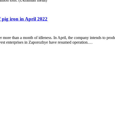
llion tons. (Ukrainian metal)
 pig iron in April 2022
er more than a month of idleness. In April, the company intends to pro
est enterprises in Zaporozhye have resumed operation.…