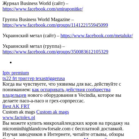
Журнал Business World (сайт) –
https://www.facebook.com/smiraponitke/
Группа Business World Magazine –
https://www.facebook.com/groups/114122155945099
Украинский метал (сайт) –
https://www.facebook.com/metalukr/
Украинский метал (группа) –
https://www.facebook.com/groups/350083612105329
Iptv premium
tx22 frt триггер texastriggerusa
Когда вы чувствуете, что уязвимы для вас, действуйте с
пониманием:
как оспаривать действия сообщества
владельцев
нового оборудования в Vecindia, которое вы
делаете пасо-а-пасо и грех-сорпрессас.
Best AK FRT
Custom ak mags
Custom ak mags
www.factolex.pl
Вы можете купить микрохайлендских коров на продажу на
microminihighlandcowforsale.com с бесплатной доставкой.
Изучая заводчиков в Интернете, читайте отзывы, обзоры