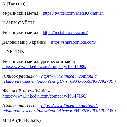
Х (Твиттер)
Украинский метал –
https://twitter.com/MetalUkrainian
НАШИ САЙТЫ
Украинский метал –
https://metalukraine.com/
Деловой мир Украины –
https://smiraponitke.com/
LINKEDIN
Украинский металлургический завод –
https://www.linkedin.com/company/19144986/
(Список рассылки –
https://www.linkedin.com/build-
relation/newsletter-follow?entityUrn=6984766393938292736
)
Журнал Business World –
https://www.linkedin.com/company/19147166/
(Список рассылки –
https://www.linkedin.com/build-
relation/newsletter-follow?entityUrn=6984766393938292736
)
МЕТА (ФЕЙСБУК)