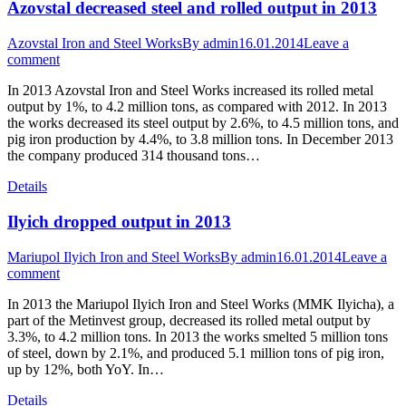
Azovstal decreased steel and rolled output in 2013
Azovstal Iron and Steel Works
By
admin
16.01.2014
Leave a
comment
In 2013 Azovstal Iron and Steel Works increased its rolled metal
output by 1%, to 4.2 million tons, as compared with 2012. In 2013
the works decreased its steel output by 2.6%, to 4.5 million tons, and
pig iron production by 4.4%, to 3.8 million tons. In December 2013
the company produced 314 thousand tons…
Details
Ilyich dropped output in 2013
Mariupol Ilyich Iron and Steel Works
By
admin
16.01.2014
Leave a
comment
In 2013 the Mariupol Ilyich Iron and Steel Works (MMK Ilyicha), a
part of the Metinvest group, decreased its rolled metal output by
3.3%, to 4.2 million tons. In 2013 the works smelted 5 million tons
of steel, down by 2.1%, and produced 5.1 million tons of pig iron,
up by 12%, both YoY. In…
Details