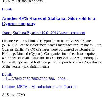
9.5%, to 236 thousand tons.…
Details
Another 49% shares of Stalkanat-Silur sold to a
Cyprus company
shares
,
Stalkanat
By
admin
10.01.2014
Leave a comment
Liftone Ventures Limited (Cyprus) purchased 49.99% shares
(51329829) of the major metal wares manufacturer Stalkanat-Silur,
Odessa. Earlier 49.6% of shares were purchased by Bomberio
Holdings Limited (Cyprus). Companies intend each to acquire
49.9999% of Stalkanat-Silur. In October 2013 the Antimonopoly
Committee permitted both companies to purchase over 25% shares
of the works. (Ukrainian metal)
Details
←
1
…
2,784
2,785
2,786
2,787
2,788
…
2926
→
Ukraine. METAL. Manufacturers and Traders
AdSense (UM)