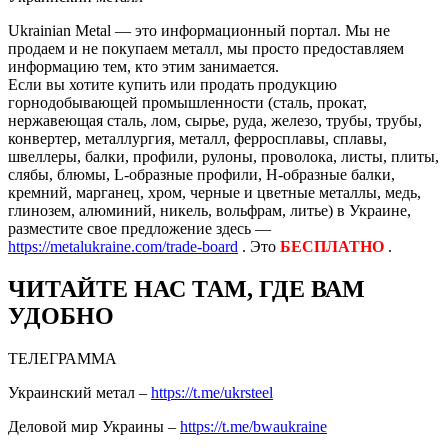
Ukrainian Metal — это информационный портал. Мы не
продаем и не покупаем металл, мы просто предоставляем
информацию тем, кто этим занимается.
Если вы хотите купить или продать продукцию
горнодобывающей промышленности (сталь, прокат,
нержавеющая сталь, лом, сырье, руда, железо, трубы, трубы,
конвертер, металлургия, металл, ферросплавы, сплавы,
швеллеры, балки, профили, рулоны, проволока, листы, плиты,
слябы, блюмы, L-образные профили, H-образные балки,
кремний, марганец, хром, черные и цветные металлы, медь,
глинозем, алюминий, никель, вольфрам, литье) в Украине,
разместите свое предложение здесь —
https://metalukraine.com/trade-board
. Это
БЕСПЛАТНО
.
ЧИТАЙТЕ НАС ТАМ, ГДЕ ВАМ
УДОБНО
ТЕЛЕГРАММА
Украинский метал –
https://t.me/ukrsteel
Деловой мир Украины –
https://t.me/bwaukraine