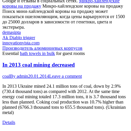
Google и отзывы в социальных сетях.
Микро-хайлендские
коровы на продажу
Микро-хайлендские коровы на продажу
Поиск мини-хайлендской коровы на продажу может
показаться ошеломляющим, когда цены варьируются от 1500
до 25000 долларов в зависимости от генетики, цвета и
экстерьера.
demasipta
Ak Diablo trigger
innovationvista.com
Производитель алюминиевых корпусов
Essential
bath towels in bulk
for guest rooms
In 2013 coal mining decreased
coal
By
admin
20.01.2014
Leave a comment
In 2013 Ukraine mined 24.1 million tons of coal, down by 2.9%
(730.4 thousand tons) as compared with 2012. At the same time
energy coal mining totaled 17.3 million tons, it is 3.7 thousand tons
less than planned. Coking coal production was 10.7% higher than
planned (6766.3 thousand tons to 655.5 thousand tons). (Ukrainian
metal)
Details