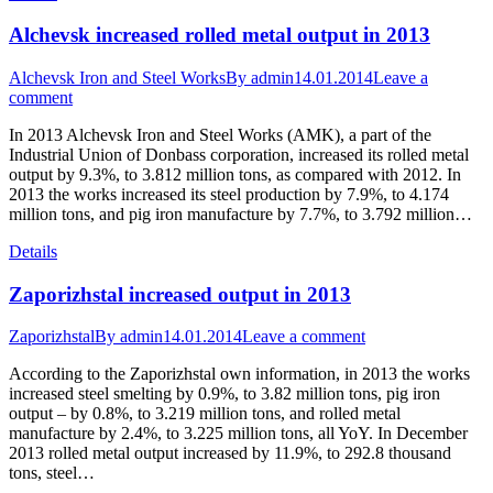
Alchevsk increased rolled metal output in 2013
Alchevsk Iron and Steel Works
By
admin
14.01.2014
Leave a
comment
In 2013 Alchevsk Iron and Steel Works (AMK), a part of the
Industrial Union of Donbass corporation, increased its rolled metal
output by 9.3%, to 3.812 million tons, as compared with 2012. In
2013 the works increased its steel production by 7.9%, to 4.174
million tons, and pig iron manufacture by 7.7%, to 3.792 million…
Details
Zaporizhstal increased output in 2013
Zaporizhstal
By
admin
14.01.2014
Leave a comment
According to the Zaporizhstal own information, in 2013 the works
increased steel smelting by 0.9%, to 3.82 million tons, pig iron
output – by 0.8%, to 3.219 million tons, and rolled metal
manufacture by 2.4%, to 3.225 million tons, all YoY. In December
2013 rolled metal output increased by 11.9%, to 292.8 thousand
tons, steel…