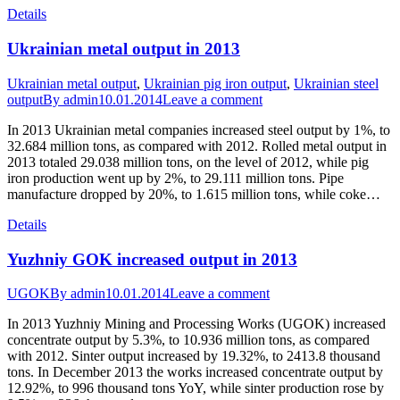
Details
Ukrainian metal output in 2013
Ukrainian metal output
,
Ukrainian pig iron output
,
Ukrainian steel
output
By
admin
10.01.2014
Leave a comment
In 2013 Ukrainian metal companies increased steel output by 1%, to
32.684 million tons, as compared with 2012. Rolled metal output in
2013 totaled 29.038 million tons, on the level of 2012, while pig
iron production went up by 2%, to 29.111 million tons. Pipe
manufacture dropped by 20%, to 1.615 million tons, while coke…
Details
Yuzhniy GOK increased output in 2013
UGOK
By
admin
10.01.2014
Leave a comment
In 2013 Yuzhniy Mining and Processing Works (UGOK) increased
concentrate output by 5.3%, to 10.936 million tons, as compared
with 2012. Sinter output increased by 19.32%, to 2413.8 thousand
tons. In December 2013 the works increased concentrate output by
12.92%, to 996 thousand tons YoY, while sinter production rose by