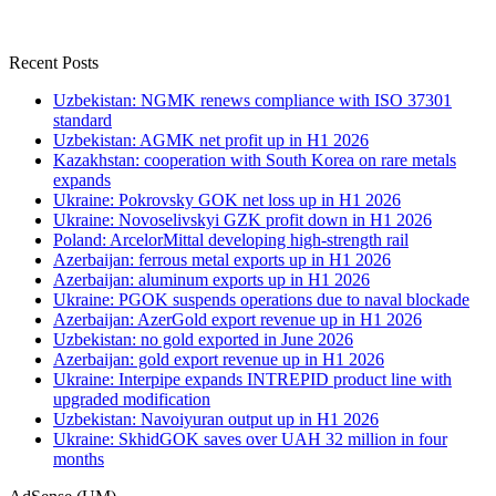
Recent Posts
Uzbekistan: NGMK renews compliance with ISO 37301
standard
Uzbekistan: AGMK net profit up in H1 2026
Kazakhstan: cooperation with South Korea on rare metals
expands
Ukraine: Pokrovsky GOK net loss up in H1 2026
Ukraine: Novoselivskyi GZK profit down in H1 2026
Poland: ArcelorMittal developing high-strength rail
Azerbaijan: ferrous metal exports up in H1 2026
Azerbaijan: aluminum exports up in H1 2026
Ukraine: PGOK suspends operations due to naval blockade
Azerbaijan: AzerGold export revenue up in H1 2026
Uzbekistan: no gold exported in June 2026
Azerbaijan: gold export revenue up in H1 2026
Ukraine: Interpipe expands INTREPID product line with
upgraded modification
Uzbekistan: Navoiyuran output up in H1 2026
Ukraine: SkhidGOK saves over UAH 32 million in four
months