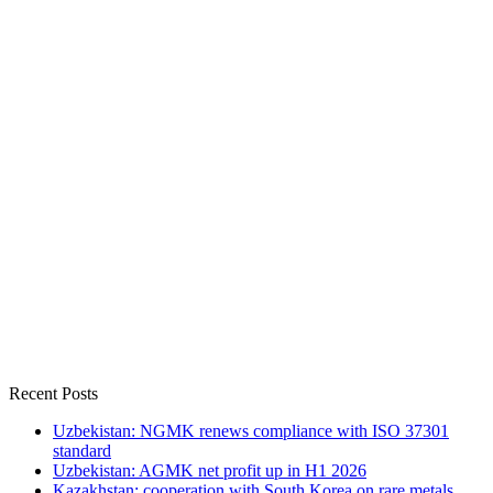
Recent Posts
Uzbekistan: NGMK renews compliance with ISO 37301
standard
Uzbekistan: AGMK net profit up in H1 2026
Kazakhstan: cooperation with South Korea on rare metals