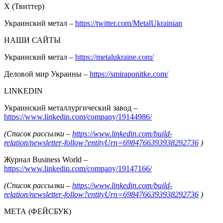
Х (Твиттер)
Украинский метал –
https://twitter.com/MetalUkrainian
НАШИ САЙТЫ
Украинский метал –
https://metalukraine.com/
Деловой мир Украины –
https://smiraponitke.com/
LINKEDIN
Украинский металлургический завод –
https://www.linkedin.com/company/19144986/
(Список рассылки –
https://www.linkedin.com/build-
relation/newsletter-follow?entityUrn=6984766393938292736
)
Журнал Business World –
https://www.linkedin.com/company/19147166/
(Список рассылки –
https://www.linkedin.com/build-
relation/newsletter-follow?entityUrn=6984766393938292736
)
МЕТА (ФЕЙСБУК)