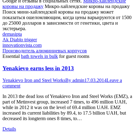
Google и отзывы в социальных сетях.
Микро-хайлендские
коровы на продажу
Микро-хайлендские коровы на продажу
Поиск мини-хайлендской коровы на продажу может
показаться ошеломляющим, когда цены варьируются от 1500
до 25000 долларов в зависимости от генетики, цвета и
экстерьера.
demasipta
Ak Diablo trigger
innovationvista.com
Производитель алюминиевых корпусов
Essential
bath towels in bulk
for guest rooms
Yenakievo earns less in 2013
Yenakievo Iron and Steel Works
By
admin
17.03.2014
Leave a
comment
In 2013 the dead loss of Yenakievo Iron and Steel Works (EMZ), a
part of Metinvest group, increased 7 times, to 496 million UAH,
while in 2012 it was on the level of 69.4 million UAH. EMZ
increased its current liabilities by 89.4, to 17.5 billion UAH, but
decreased its longterm ones 8 times, to…
Details