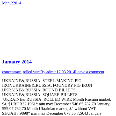
Mar
12
2014
January 2014
concentrate
,
rolled wire
By
admin
12.03.2014
Leave a comment
UKRAINE&;RUSSIA: STEEL-MAKING PIG
IRONUKRAINE&;RUSSIA: FOUNDRY PIG IRON
UKRAINE&;RUSSIA: ROUND BILLETS
UKRAINE&;RUSSIA: SQUARE BILLETS
UKRAINE&;RUSSIA: ROLLED WIRE Month Russian market,
$/t, $1/RUR32.1961* min max December 546.65 782.70 January
555.97 782.70 Month Ukrainian market, $/t without VAT,
$1/UAH7.9898* min max December 678.36 729.43 January