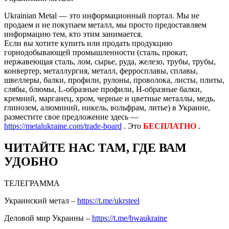
Ukrainian Metal — это информационный портал. Мы не
продаем и не покупаем металл, мы просто предоставляем
информацию тем, кто этим занимается.
Если вы хотите купить или продать продукцию
горнодобывающей промышленности (сталь, прокат,
нержавеющая сталь, лом, сырье, руда, железо, трубы, трубы,
конвертер, металлургия, металл, ферросплавы, сплавы,
швеллеры, балки, профили, рулоны, проволока, листы, плиты,
слябы, блюмы, L-образные профили, H-образные балки,
кремний, марганец, хром, черные и цветные металлы, медь,
глинозем, алюминий, никель, вольфрам, литье) в Украине,
разместите свое предложение здесь —
https://metalukraine.com/trade-board
. Это
БЕСПЛАТНО
.
ЧИТАЙТЕ НАС ТАМ, ГДЕ ВАМ
УДОБНО
ТЕЛЕГРАММА
Украинский метал –
https://t.me/ukrsteel
Деловой мир Украины –
https://t.me/bwaukraine