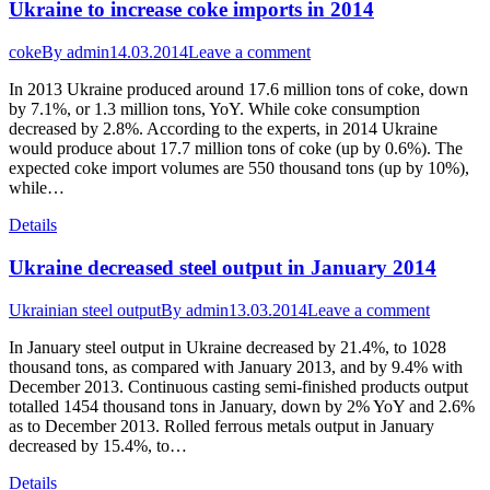
Ukraine to increase coke imports in 2014
coke
By
admin
14.03.2014
Leave a comment
In 2013 Ukraine produced around 17.6 million tons of coke, down
by 7.1%, or 1.3 million tons, YoY. While coke consumption
decreased by 2.8%. According to the experts, in 2014 Ukraine
would produce about 17.7 million tons of coke (up by 0.6%). The
expected coke import volumes are 550 thousand tons (up by 10%),
while…
Details
Ukraine decreased steel output in January 2014
Ukrainian steel output
By
admin
13.03.2014
Leave a comment
In January steel output in Ukraine decreased by 21.4%, to 1028
thousand tons, as compared with January 2013, and by 9.4% with
December 2013. Continuous casting semi-finished products output
totalled 1454 thousand tons in January, down by 2% YoY and 2.6%
as to December 2013. Rolled ferrous metals output in January
decreased by 15.4%, to…
Details