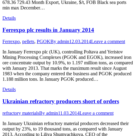
678.36 729.43 Month Export, Ukraine, $/t, FOB Black sea ports
min max December…
Details
Ferrexpo plc results in January 2014
Ferrexpo
,
pellets
,
PGOK
By
admin
12.03.2014
Leave a comment
In January Ferrexpo plc (UK), controlling Poltava and Yeristov
Mining Processing Complexes (PGOK and EGOK), increased iron
ore concentrate output by 10.9%, to 1.197 million tons, as compared
with January 2013. That marks the maximum result since August
1983 when the company entered the business and PGOK produced
1.188 million tons. In January PGOK produced…
Details
Ukrainian refractory producers short of orders
refractory materials
By
admin
11.03.2014
Leave a comment
In January Ukrainian refractory material producers decreased their
output by 23%, to 19 thousand tons, as compared with January
2013. According to Liliya Shumyachkova, CEO of the