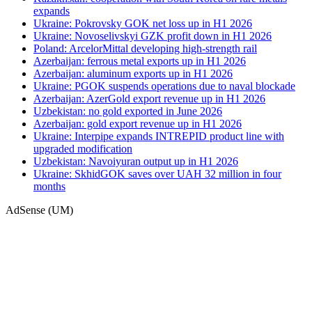
expands
Ukraine: Pokrovsky GOK net loss up in H1 2026
Ukraine: Novoselivskyi GZK profit down in H1 2026
Poland: ArcelorMittal developing high-strength rail
Azerbaijan: ferrous metal exports up in H1 2026
Azerbaijan: aluminum exports up in H1 2026
Ukraine: PGOK suspends operations due to naval blockade
Azerbaijan: AzerGold export revenue up in H1 2026
Uzbekistan: no gold exported in June 2026
Azerbaijan: gold export revenue up in H1 2026
Ukraine: Interpipe expands INTREPID product line with
upgraded modification
Uzbekistan: Navoiyuran output up in H1 2026
Ukraine: SkhidGOK saves over UAH 32 million in four
months
AdSense (UM)