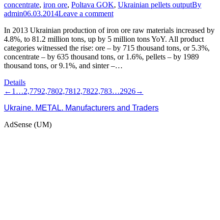
concentrate
,
iron ore
,
Poltava GOK
,
Ukrainian pellets output
By
admin
06.03.2014
Leave a comment
In 2013 Ukrainian production of iron ore raw materials increased by
4.8%, to 81.2 million tons, up by 5 million tons YoY. All product
categories witnessed the rise: ore – by 715 thousand tons, or 5.3%,
concentrate – by 635 thousand tons, or 1.6%, pellets – by 1989
thousand tons, or 9.1%, and sinter –…
Details
←
1
…
2,779
2,780
2,781
2,782
2,783
…
2926
→
Ukraine. METAL. Manufacturers and Traders
AdSense (UM)