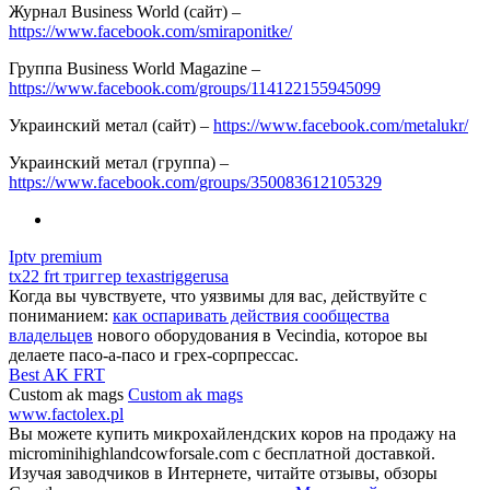
Журнал Business World (сайт) –
https://www.facebook.com/smiraponitke/
Группа Business World Magazine –
https://www.facebook.com/groups/114122155945099
Украинский метал (сайт) –
https://www.facebook.com/metalukr/
Украинский метал (группа) –
https://www.facebook.com/groups/350083612105329
Iptv premium
tx22 frt триггер texastriggerusa
Когда вы чувствуете, что уязвимы для вас, действуйте с
пониманием:
как оспаривать действия сообщества
владельцев
нового оборудования в Vecindia, которое вы
делаете пасо-а-пасо и грех-сорпрессас.
Best AK FRT
Custom ak mags
Custom ak mags
www.factolex.pl
Вы можете купить микрохайлендских коров на продажу на
microminihighlandcowforsale.com с бесплатной доставкой.
Изучая заводчиков в Интернете, читайте отзывы, обзоры