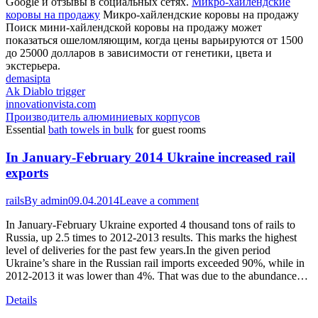
Google и отзывы в социальных сетях.
Микро-хайлендские
коровы на продажу
Микро-хайлендские коровы на продажу
Поиск мини-хайлендской коровы на продажу может
показаться ошеломляющим, когда цены варьируются от 1500
до 25000 долларов в зависимости от генетики, цвета и
экстерьера.
demasipta
Ak Diablo trigger
innovationvista.com
Производитель алюминиевых корпусов
Essential
bath towels in bulk
for guest rooms
In January-February 2014 Ukraine increased rail
exports
rails
By
admin
09.04.2014
Leave a comment
In January-February Ukraine exported 4 thousand tons of rails to
Russia, up 2.5 times to 2012-2013 results. This marks the highest
level of deliveries for the past few years.In the given period
Ukraine’s share in the Russian rail imports exceeded 90%, while in
2012-2013 it was lower than 4%. That was due to the abundance…
Details