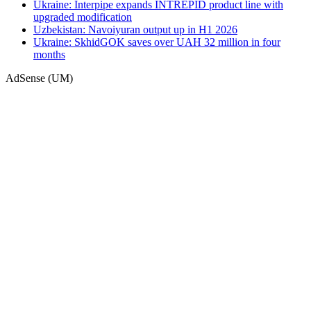
Ukraine: Interpipe expands INTREPID product line with
upgraded modification
Uzbekistan: Navoiyuran output up in H1 2026
Ukraine: SkhidGOK saves over UAH 32 million in four
months
AdSense (UM)