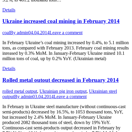
Details
Ukraine increased coal mining in February 2014
coal
By
admin
04.04.2014
Leave a comment
In February Ukraine’s coal mining increased by 0.4%, to 5.1 million
tons, as compared with February 2013. February coal mining results
inreased by 0.3% MoM. In January-February Ukraine mined 10.1
million tons of coal, up by 0.2% YoY. (Ukrainian metal)
Details
Rolled metal outout decreased in February 2014
rolled metal output
,
Ukrainian pig iron output
,
Ukrainian steel
output
By
admin
03.04.2014
Leave a comment
In February in Ukraine steel manufacture (without continuous-cast
semi-products) decreased by 16.5%, to 1053 thousand tons, YoY,
but increased by 2.4% MoM. In January-February Ukraine
produced 2082 thousand tons of steel, down by 19% YoY.
Continuous-cast semi-products output decreased in February by