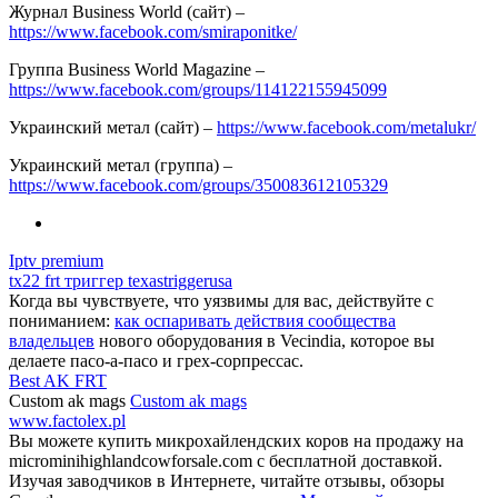
Журнал Business World (сайт) –
https://www.facebook.com/smiraponitke/
Группа Business World Magazine –
https://www.facebook.com/groups/114122155945099
Украинский метал (сайт) –
https://www.facebook.com/metalukr/
Украинский метал (группа) –
https://www.facebook.com/groups/350083612105329
Iptv premium
tx22 frt триггер texastriggerusa
Когда вы чувствуете, что уязвимы для вас, действуйте с
пониманием:
как оспаривать действия сообщества
владельцев
нового оборудования в Vecindia, которое вы
делаете пасо-а-пасо и грех-сорпрессас.
Best AK FRT
Custom ak mags
Custom ak mags
www.factolex.pl
Вы можете купить микрохайлендских коров на продажу на
microminihighlandcowforsale.com с бесплатной доставкой.
Изучая заводчиков в Интернете, читайте отзывы, обзоры