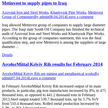
Metinvest to supply pipes to Iraq
Azovstal Iron and Steel Works
,
Khartsyzsk Pipe Works
,
Metinvest
Group of Companies
By
admin
08.04.2014
Leave a comment
Iraq allowed Metinvest group of companies to supply large diameter
pipes. The Iraqi state South Oil Company has finished the technical
audit of Azovstal Iron and Steel Works and Khartsyzsk Pipe Works.
According to the group of companies statement, this was the final
qualification step, and now Metinvest is among the suppliers of large
diameter…
Details
ArcelorMittal Kriviy Rih results for February 2014
ArcelorMittal Kriviy Rih ore mining and metallurgical works
By
admin
07.04.2014
Leave a comment
In February ArcelorMittal Kriviy Rih increased output of its main
products, in particular, pig iron manufacture increased by 8%, to 475
thousand tons, as opposed to 441.2 thousand tons in February
2013.Steel output totaled 539.7 thousand tons, up by 5.7% YoY
from 510.4 thousand tons. Rolled metal production increased by
5.2%, to 461.2 thousand tons…