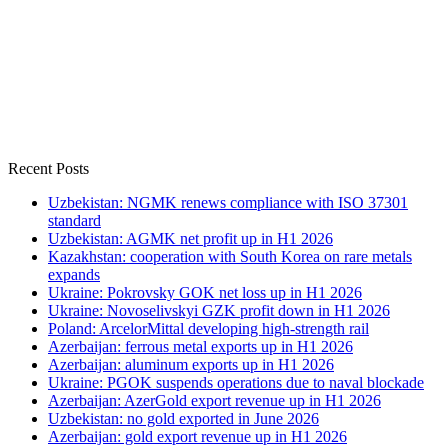
Recent Posts
Uzbekistan: NGMK renews compliance with ISO 37301
standard
Uzbekistan: AGMK net profit up in H1 2026
Kazakhstan: cooperation with South Korea on rare metals
expands
Ukraine: Pokrovsky GOK net loss up in H1 2026
Ukraine: Novoselivskyi GZK profit down in H1 2026
Poland: ArcelorMittal developing high-strength rail
Azerbaijan: ferrous metal exports up in H1 2026
Azerbaijan: aluminum exports up in H1 2026
Ukraine: PGOK suspends operations due to naval blockade
Azerbaijan: AzerGold export revenue up in H1 2026
Uzbekistan: no gold exported in June 2026
Azerbaijan: gold export revenue up in H1 2026