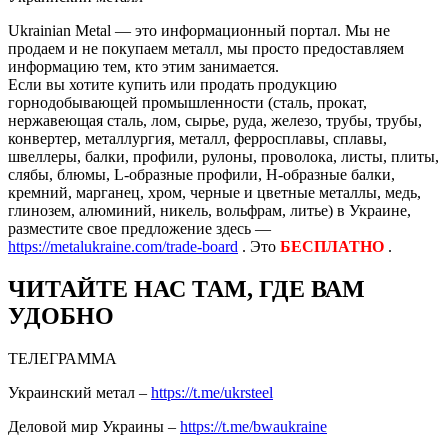
Ukrainian Metal — это информационный портал. Мы не
продаем и не покупаем металл, мы просто предоставляем
информацию тем, кто этим занимается.
Если вы хотите купить или продать продукцию
горнодобывающей промышленности (сталь, прокат,
нержавеющая сталь, лом, сырье, руда, железо, трубы, трубы,
конвертер, металлургия, металл, ферросплавы, сплавы,
швеллеры, балки, профили, рулоны, проволока, листы, плиты,
слябы, блюмы, L-образные профили, H-образные балки,
кремний, марганец, хром, черные и цветные металлы, медь,
глинозем, алюминий, никель, вольфрам, литье) в Украине,
разместите свое предложение здесь —
https://metalukraine.com/trade-board
. Это
БЕСПЛАТНО
.
ЧИТАЙТЕ НАС ТАМ, ГДЕ ВАМ
УДОБНО
ТЕЛЕГРАММА
Украинский метал –
https://t.me/ukrsteel
Деловой мир Украины –
https://t.me/bwaukraine