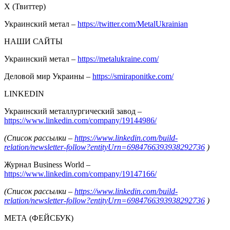
Х (Твиттер)
Украинский метал –
https://twitter.com/MetalUkrainian
НАШИ САЙТЫ
Украинский метал –
https://metalukraine.com/
Деловой мир Украины –
https://smiraponitke.com/
LINKEDIN
Украинский металлургический завод –
https://www.linkedin.com/company/19144986/
(Список рассылки –
https://www.linkedin.com/build-
relation/newsletter-follow?entityUrn=6984766393938292736
)
Журнал Business World –
https://www.linkedin.com/company/19147166/
(Список рассылки –
https://www.linkedin.com/build-
relation/newsletter-follow?entityUrn=6984766393938292736
)
МЕТА (ФЕЙСБУК)