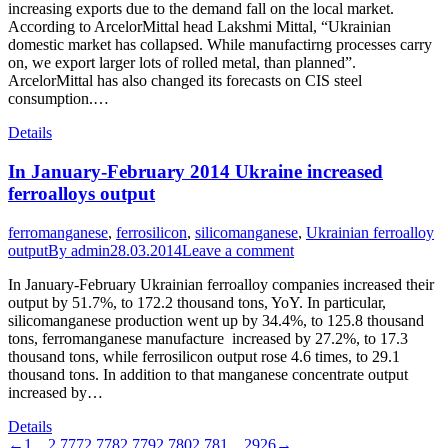
increasing exports due to the demand fall on the local market.
According to ArcelorMittal head Lakshmi Mittal, “Ukrainian
domestic market has collapsed. While manufactirng processes carry
on, we export larger lots of rolled metal, than planned”.
ArcelorMittal has also changed its forecasts on CIS steel
consumption.…
Details
In January-February 2014 Ukraine increased
ferroalloys output
ferromanganese
,
ferrosilicon
,
silicomanganese
,
Ukrainian ferroalloy
output
By
admin
28.03.2014
Leave a comment
In January-February Ukrainian ferroalloy companies increased their
output by 51.7%, to 172.2 thousand tons, YoY. In particular,
silicomanganese production went up by 34.4%, to 125.8 thousand
tons, ferromanganese manufacture increased by 27.2%, to 17.3
thousand tons, while ferrosilicon output rose 4.6 times, to 29.1
thousand tons. In addition to that manganese concentrate output
increased by…
Details
←
1
…
2,777
2,778
2,779
2,780
2,781
…
2926
→