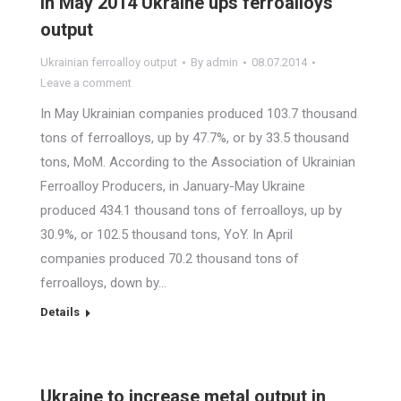
In May 2014 Ukraine ups ferroalloys
output
Ukrainian ferroalloy output
By
admin
08.07.2014
Leave a comment
In May Ukrainian companies produced 103.7 thousand
tons of ferroalloys, up by 47.7%, or by 33.5 thousand
tons, MoM. According to the Association of Ukrainian
Ferroalloy Producers, in January-May Ukraine
produced 434.1 thousand tons of ferroalloys, up by
30.9%, or 102.5 thousand tons, YoY. In April
companies produced 70.2 thousand tons of
ferroalloys, down by…
Details
Ukraine to increase metal output in