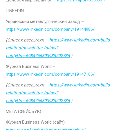
Деловой мир Украины –
https://smiraponitke.com/
LINKEDIN
Украинский металлургический завод –
https://www.linkedin.com/company/19144986/
(Список рассылки –
https://www.linkedin.com/build-
relation/newsletter-follow?
entityUrn=6984766393938292736
)
Журнал Business World –
https://www.linkedin.com/company/19147166/
(Список рассылки –
https://www.linkedin.com/build-
relation/newsletter-follow?
entityUrn=6984766393938292736
)
МЕТА (ФЕЙСБУК)
Журнал Business World (сайт) –