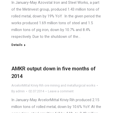
In January-May Azovstal Iron and Steel Works, a part
of the Metinvest group, produced 1.43 million tons of
rolled metal, down by 19% YoY. In the given period the
works produced 1.69 million tons of steel and 1.5
million tons of pig iron, down by 10.7% and 8.4%
respectively. Due to the shutdown of the…
Details
AMKR output down in five months of
2014
ArcelorMittal Kriviy Rih ore mining and metallurgical works
By
admin
02.07.2014
Leave a comment
In January-May ArcelorMittal Kriviy Rih produced 2.15
million tons of rolled metal, down by 10.6% YoY. At the