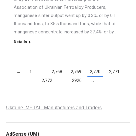
Association of Ukrainian Ferroalloy Producers,
manganese sinter output went up by 0.3%, or by 0.1
thousand tons, to 35.5 thousand tons, while that of
manganese concentrate increased by 37.4%, or by…
Details
←
1
…
2,768
2,769
2,770
2,771
2,772
…
2926
→
Ukraine. METAL. Manufacturers and Traders
AdSense (UM)