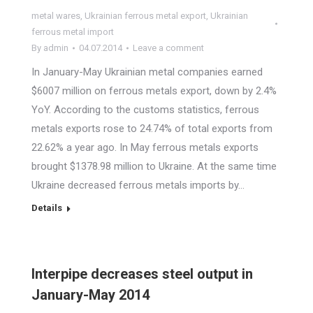
metal wares
,
Ukrainian ferrous metal export
,
Ukrainian
ferrous metal import
By
admin
04.07.2014
Leave a comment
In January-May Ukrainian metal companies earned
$6007 million on ferrous metals export, down by 2.4%
YoY. According to the customs statistics, ferrous
metals exports rose to 24.74% of total exports from
22.62% a year ago. In May ferrous metals exports
brought $1378.98 million to Ukraine. At the same time
Ukraine decreased ferrous metals imports by…
Details
Interpipe decreases steel output in
January-May 2014