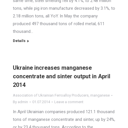
same time, steel smelting fell by 4.1%, to 2.48 million
tons, while pig iron manufacture decreased by 3.1%, to
2.18 million tons, all YoY. In May the company
produced 497 thousand tons of rolled metal, 611
thousand…
Details
Ukraine increases manganese
concentrate and sinter output in April
2014
Association of Ukrainian Ferroalloy Producers
,
manganese
By
admin
01.07.2014
Leave a comment
In April Ukrainian companies produced 121.1 thousand
tons of manganese concentrate and sinter, up by 24%,
or by 23.4 thousand tons. According to the