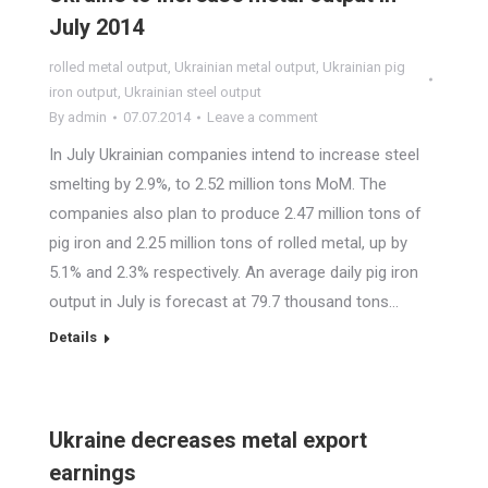
July 2014
rolled metal output
,
Ukrainian metal output
,
Ukrainian pig
iron output
,
Ukrainian steel output
By
admin
07.07.2014
Leave a comment
In July Ukrainian companies intend to increase steel
smelting by 2.9%, to 2.52 million tons MoM. The
companies also plan to produce 2.47 million tons of
pig iron and 2.25 million tons of rolled metal, up by
5.1% and 2.3% respectively. An average daily pig iron
output in July is forecast at 79.7 thousand tons…
Details
Ukraine decreases metal export
earnings