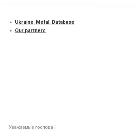
Skip
to
Ukraine. Metal. Database
content
Our partners
Уважаемые господа !