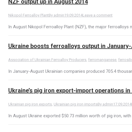
NZF output up in August 2014
Nikopol Ferroalloy Plant
By
admin
19.09.2014
Leave a comment
In August Nikopol Ferroalloy Plant (NZF), the major ferroalloy
Ukraine boosts ferroalloys output in January
Association of Ukrainian Ferroalloy Producers
,
ferromanganese
,
ferrosil
In January-August Ukrainian companies produced 705.4 thousand
Ukraine’s pig iron export-import operations i
Ukrainian pig iron exports
,
Ukrainian pig iron imports
By
admin
17.09.2014
In August Ukraine exported $50.73 million worth of pig iron, with