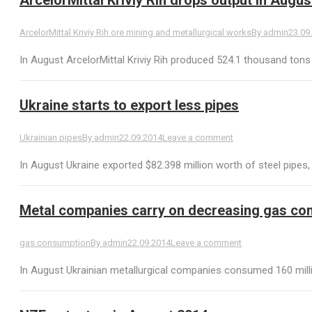
ArcelorMittal Kriviy Rih ore mining and metallurgical works
By
admin
23.09
In August ArcelorMittal Kriviy Rih produced 524.1 thousand tons
Ukraine starts to export less pipes
Ukrainian pipes
By
admin
22.09.2014
Leave a comment
In August Ukraine exported $82.398 million worth of steel pipes, 
Metal companies carry on decreasing gas co
gas consumption
By
admin
22.09.2014
Leave a comment
In August Ukrainian metallurgical companies consumed 160 milli