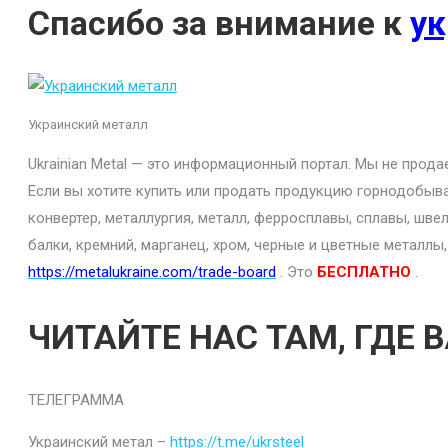
Спасибо за внимание к
ук
Украинский металл
Ukrainian Metal — это информационный портал. Мы не прод
Если вы хотите купить или продать продукцию горнодобыва
конвертер, металлургия, металл, ферросплавы, сплавы, шве
балки, кремний, марганец, хром, черные и цветные металлы
https://metalukraine.com/trade-board
. Это
БЕСПЛАТНО
.
ЧИТАЙТЕ НАС ТАМ, ГДЕ 
ТЕЛЕГРАММА
Украинский метал –
https://t.me/ukrsteel