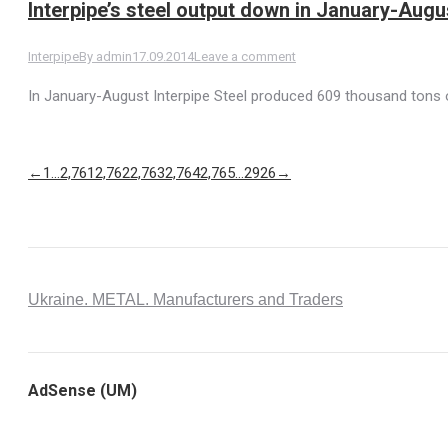
Interpipe’s steel output down in January-Augu
Interpipe
By
admin
17.09.2014
Leave a comment
In January-August Interpipe Steel produced 609 thousand tons 
←
1
…
2,761
2,762
2,763
2,764
2,765
…
2926
→
Ukraine. METAL. Manufacturers and Traders
AdSense (UM)