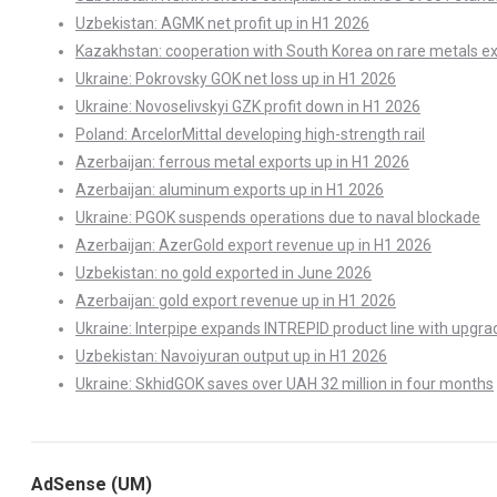
Uzbekistan: AGMK net profit up in H1 2026
Kazakhstan: cooperation with South Korea on rare metals e
Ukraine: Pokrovsky GOK net loss up in H1 2026
Ukraine: Novoselivskyi GZK profit down in H1 2026
Poland: ArcelorMittal developing high-strength rail
Azerbaijan: ferrous metal exports up in H1 2026
Azerbaijan: aluminum exports up in H1 2026
Ukraine: PGOK suspends operations due to naval blockade
Azerbaijan: AzerGold export revenue up in H1 2026
Uzbekistan: no gold exported in June 2026
Azerbaijan: gold export revenue up in H1 2026
Ukraine: Interpipe expands INTREPID product line with upgra
Uzbekistan: Navoiyuran output up in H1 2026
Ukraine: SkhidGOK saves over UAH 32 million in four months
AdSense (UM)