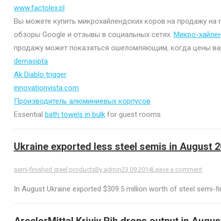
www.factolex.pl
Вы можете купить микрохайлендских коров на продажу на mi
обзоры Google и отзывы в социальных сетях.
Микро-хайле
продажу может показаться ошеломляющим, когда цены варьи
demasipta
Ak Diablo trigger
innovationvista.com
Производитель алюминиевых корпусов
Essential
bath towels in bulk
for guest rooms
Ukraine exported less steel semis in August 
semi-finished steel products
By
admin
23.09.2014
Leave a comment
In August Ukraine exported $309.5 million worth of steel semi-fin
ArcelorMittal Kriviy Rih drops output in Augu