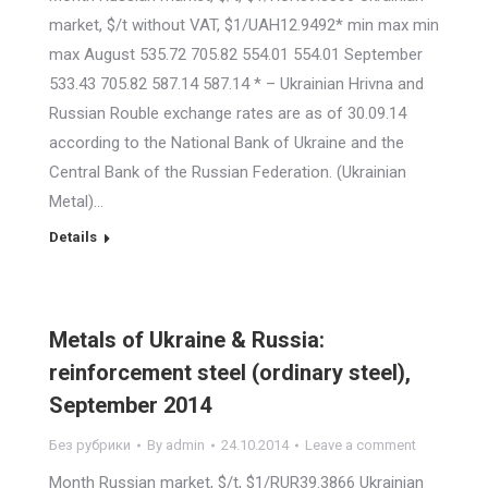
market, $/t without VAT, $1/UAH12.9492* min max min
max August 535.72 705.82 554.01 554.01 September
533.43 705.82 587.14 587.14 * – Ukrainian Hrivna and
Russian Rouble exchange rates are as of 30.09.14
according to the National Bank of Ukraine and the
Central Bank of the Russian Federation. (Ukrainian
Metal)…
Details
Metals of Ukraine & Russia:
reinforcement steel (ordinary steel),
September 2014
Без рубрики
By
admin
24.10.2014
Leave a comment
Month Russian market, $/t, $1/RUR39.3866 Ukrainian