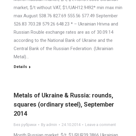
market, $/t without VAT, $1/UAH12.9492* min max min
max August 538.76 827.69 555.56 577.49 September
526.83 703.28 579.26 648.23 * – Ukrainian Hrivna and
Russian Rouble exchange rates are as of 30.09.14
according to the National Bank of Ukraine and the
Central Bank of the Russian Federation. (Ukrainian
Metal)…
Details
Metals of Ukraine & Russia: rounds,
squares (ordinary steel), September
2014
Без рубрики
By
admin
24.10.2014
Leave a comment
Month Russian market, $/t, $1/RUR39.3866 Ukrainian