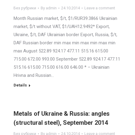
Без рубрики
By
admin
24.10.2014
Leave a comment
Month Russian market, $/t, $1/RUR39.3866 Ukrainian
market, $/t without VAT, $1/UAH12.9492* Export,
Ukraine, $/t, DAF Ukrainian border Export, Russia, $/t,
DAF Russian border min max min max min max min
max August 522.89 924.17 477.11 515.16 615.00
715.00 672.00 993.00 September 522.89 924.17 477.11
515.16 615.00 715.00 616.00 646.00 * – Ukrainian
Hrivna and Russian…
Details
Metals of Ukraine & Russia: angles
(structural steel), September 2014
Без рубрики
By
admin
24.10.2014
Leave a comment