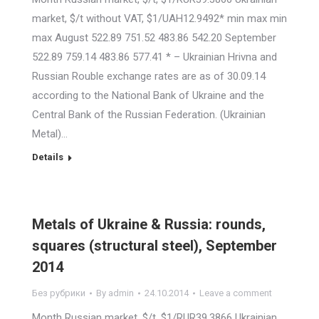
market, $/t without VAT, $1/UAH12.9492* min max min
max August 522.89 751.52 483.86 542.20 September
522.89 759.14 483.86 577.41 * – Ukrainian Hrivna and
Russian Rouble exchange rates are as of 30.09.14
according to the National Bank of Ukraine and the
Central Bank of the Russian Federation. (Ukrainian
Metal)…
Details
Metals of Ukraine & Russia: rounds,
squares (structural steel), September
2014
Без рубрики
By
admin
24.10.2014
Leave a comment
Month Russian market, $/t, $1/RUR39.3866 Ukrainian