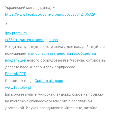
Украинский метал (группа) –
https://www.facebook.com/groups/350083612105329
Iptv premium
tx22 frt триггер texastriggerusa
Когда вы чувствуете, что уязвимы для вас, действуйте с
пониманием:
как оспаривать действия сообщества
владельцев
нового оборудования в Vecindia, которое вы
делаете пасо-а-пасо и грех-сорпрессас.
Best AK FRT
Custom ak mags
Custom ak mags
www.factolex.pl
Вы можете купить микрохайлендских коров на продажу
на microminihighlandcowforsale.com с бесплатной
доставкой. Изучая заводчиков в Интернете, читайте