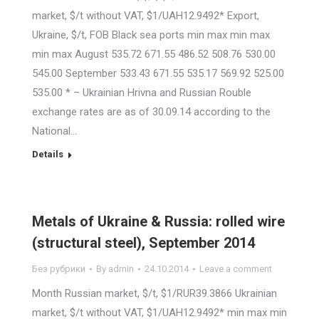
market, $/t without VAT, $1/UAH12.9492* Export,
Ukraine, $/t, FOB Black sea ports min max min max
min max August 535.72 671.55 486.52 508.76 530.00
545.00 September 533.43 671.55 535.17 569.92 525.00
535.00 * – Ukrainian Hrivna and Russian Rouble
exchange rates are as of 30.09.14 according to the
National…
Details
Metals of Ukraine & Russia: rolled wire
(structural steel), September 2014
Без рубрики
By
admin
24.10.2014
Leave a comment
Month Russian market, $/t, $1/RUR39.3866 Ukrainian
market, $/t without VAT, $1/UAH12.9492* min max min