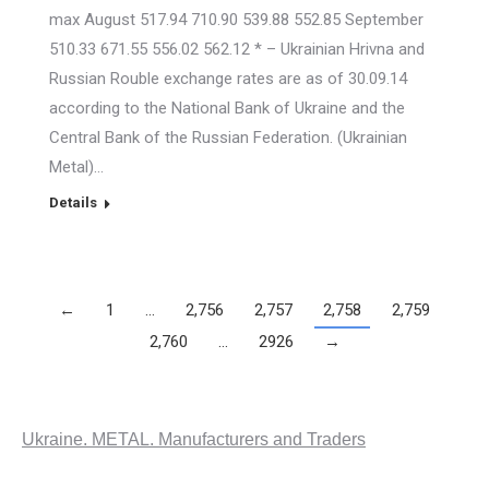
max August 517.94 710.90 539.88 552.85 September
510.33 671.55 556.02 562.12 * – Ukrainian Hrivna and
Russian Rouble exchange rates are as of 30.09.14
according to the National Bank of Ukraine and the
Central Bank of the Russian Federation. (Ukrainian
Metal)…
Details
←
1
…
2,756
2,757
2,758
2,759
2,760
…
2926
→
Ukraine. METAL. Manufacturers and Traders