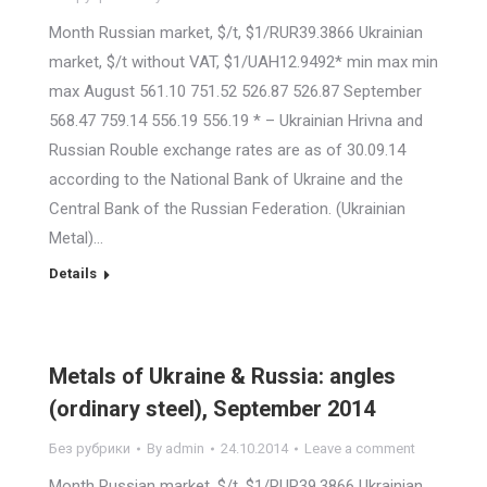
Month Russian market, $/t, $1/RUR39.3866 Ukrainian
market, $/t without VAT, $1/UAH12.9492* min max min
max August 561.10 751.52 526.87 526.87 September
568.47 759.14 556.19 556.19 * – Ukrainian Hrivna and
Russian Rouble exchange rates are as of 30.09.14
according to the National Bank of Ukraine and the
Central Bank of the Russian Federation. (Ukrainian
Metal)…
Details
Metals of Ukraine & Russia: angles
(ordinary steel), September 2014
Без рубрики
By
admin
24.10.2014
Leave a comment
Month Russian market, $/t, $1/RUR39.3866 Ukrainian