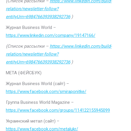
(Список рассылки –
https://www.linkedin.com/build-
relation/newsletter-follow?
entityUrn=6984766393938292736
)
Журнал Business World –
https://www.linkedin.com/company/19147166/
(Список рассылки –
https://www.linkedin.com/build-
relation/newsletter-follow?
entityUrn=6984766393938292736
)
МЕТА (ФЕЙСБУК)
Журнал Business World (сайт) –
https://www.facebook.com/smiraponitke/
Группа Business World Magazine –
https://www.facebook.com/groups/114122155945099
Украинский метал (сайт) –
https://www.facebook.com/metalukr/