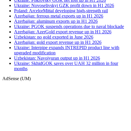
Ukraine: Pokrovsky GOK net loss up in H1 2026
Ukraine: Novoselivskyi GZK profit down in H1 2026
Poland: ArcelorMittal developing high-strength rail
Azerbaijan: ferrous metal exports up in H1 2026
Azerbaijan: aluminum exports up in H1 2026
Ukraine: PGOK suspends operations due to naval blockade
Azerbaijan: AzerGold export revenue up in H1 2026
Uzbekistan: no gold exported in June 2026
Azerbaijan: gold export revenue up in H1 2026
Ukraine: Interpipe expands INTREPID product line with
upgraded modification
Uzbekistan: Navoiyuran output up in H1 2026
Ukraine: SkhidGOK saves over UAH 32 million in four
months
AdSense (UM)