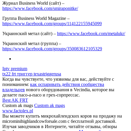
Журнал Business World (сайт) –
https://www.facebook.com/smiraponitke/
Группа Business World Magazine –
https://www.facebook.com/groups/114122155945099
Украинский метал (сайт) –
https://www.facebook.com/metalukr/
Украинский метал (группа) –
https://www.facebook.com/groups/350083612105329
Iptv premium
tx22 frt триггер texastriggerusa
Когда вы чувствуете, что уязвимы для вас, действуйте с
пониманием:
как оспаривать действия сообщества
владельцев
нового оборудования в Vecindia, которое вы
делаете пасо-а-пасо и грех-сорпрессас.
Best AK FRT
Custom ak mags
Custom ak mags
www.factolex.pl
Вы можете купить микрохайлендских коров на продажу на
microminihighlandcowforsale.com с бесплатной доставкой.
Изучая заводчиков в Интернете, читайте отзывы, обзоры