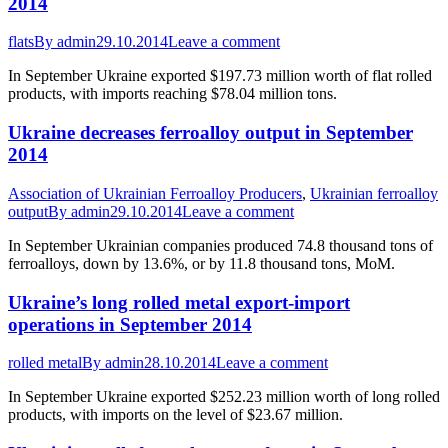
2014
flats
By
admin
29.10.2014
Leave a comment
In September Ukraine exported $197.73 million worth of flat rolled
products, with imports reaching $78.04 million tons.
Ukraine decreases ferroalloy output in September
2014
Association of Ukrainian Ferroalloy Producers
,
Ukrainian ferroalloy
output
By
admin
29.10.2014
Leave a comment
In September Ukrainian companies produced 74.8 thousand tons of
ferroalloys, down by 13.6%, or by 11.8 thousand tons, MoM.
Ukraine’s long rolled metal export-import
operations in September 2014
rolled metal
By
admin
28.10.2014
Leave a comment
In September Ukraine exported $252.23 million worth of long rolled
products, with imports on the level of $23.67 million.