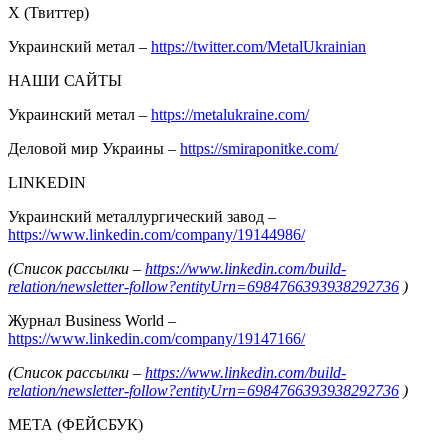
Х (Твиттер)
Украинский метал –
https://twitter.com/MetalUkrainian
НАШИ САЙТЫ
Украинский метал –
https://metalukraine.com/
Деловой мир Украины –
https://smiraponitke.com/
LINKEDIN
Украинский металлургический завод –
https://www.linkedin.com/company/19144986/
(Список рассылки –
https://www.linkedin.com/build-
relation/newsletter-follow?entityUrn=6984766393938292736
)
Журнал Business World –
https://www.linkedin.com/company/19147166/
(Список рассылки –
https://www.linkedin.com/build-
relation/newsletter-follow?entityUrn=6984766393938292736
)
МЕТА (ФЕЙСБУК)