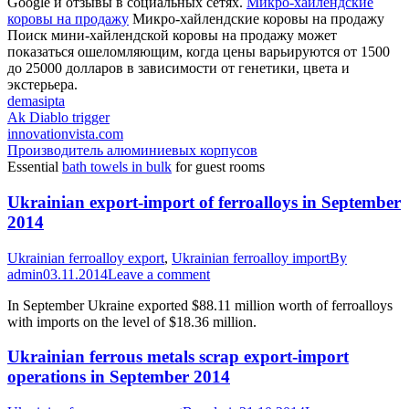
Google и отзывы в социальных сетях.
Микро-хайлендские
коровы на продажу
Микро-хайлендские коровы на продажу
Поиск мини-хайлендской коровы на продажу может
показаться ошеломляющим, когда цены варьируются от 1500
до 25000 долларов в зависимости от генетики, цвета и
экстерьера.
demasipta
Ak Diablo trigger
innovationvista.com
Производитель алюминиевых корпусов
Essential
bath towels in bulk
for guest rooms
Ukrainian export-import of ferroalloys in September
2014
Ukrainian ferroalloy export
,
Ukrainian ferroalloy import
By
admin
03.11.2014
Leave a comment
In September Ukraine exported $88.11 million worth of ferroalloys
with imports on the level of $18.36 million.
Ukrainian ferrous metals scrap export-import
operations in September 2014