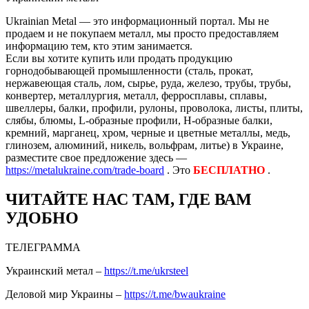
Ukrainian Metal — это информационный портал. Мы не
продаем и не покупаем металл, мы просто предоставляем
информацию тем, кто этим занимается.
Если вы хотите купить или продать продукцию
горнодобывающей промышленности (сталь, прокат,
нержавеющая сталь, лом, сырье, руда, железо, трубы, трубы,
конвертер, металлургия, металл, ферросплавы, сплавы,
швеллеры, балки, профили, рулоны, проволока, листы, плиты,
слябы, блюмы, L-образные профили, H-образные балки,
кремний, марганец, хром, черные и цветные металлы, медь,
глинозем, алюминий, никель, вольфрам, литье) в Украине,
разместите свое предложение здесь —
https://metalukraine.com/trade-board
. Это
БЕСПЛАТНО
.
ЧИТАЙТЕ НАС ТАМ, ГДЕ ВАМ
УДОБНО
ТЕЛЕГРАММА
Украинский метал –
https://t.me/ukrsteel
Деловой мир Украины –
https://t.me/bwaukraine