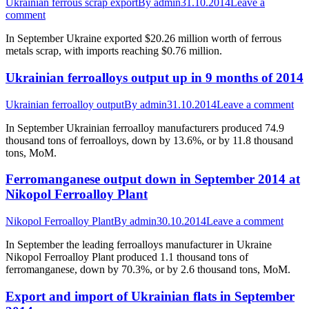
Ukrainian ferrous scrap export
By
admin
31.10.2014
Leave a
comment
In September Ukraine exported $20.26 million worth of ferrous
metals scrap, with imports reaching $0.76 million.
Ukrainian ferroalloys output up in 9 months of 2014
Ukrainian ferroalloy output
By
admin
31.10.2014
Leave a comment
In September Ukrainian ferroalloy manufacturers produced 74.9
thousand tons of ferroalloys, down by 13.6%, or by 11.8 thousand
tons, MoM.
Ferromanganese output down in September 2014 at
Nikopol Ferroalloy Plant
Nikopol Ferroalloy Plant
By
admin
30.10.2014
Leave a comment
In September the leading ferroalloys manufacturer in Ukraine
Nikopol Ferroalloy Plant produced 1.1 thousand tons of
ferromanganese, down by 70.3%, or by 2.6 thousand tons, MoM.
Export and import of Ukrainian flats in September