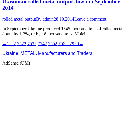
Ukrainian rolled metal output down in September
2014
rolled metal output
By
admin
28.10.2014
Leave a comment
In September Ukraine produced 1545 thousand tons of rolled metal,
down by 1.2%, or by 18 thousand tons, MoM.
←
1
…
2,752
2,753
2,754
2,755
2,756
…
2926
→
Ukraine. METAL. Manufacturers and Traders
AdSense (UM)