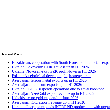
Recent Posts
Kazakhstan: cooperation with South Korea on rare metals expa
Ukraine: Pokrovsky GOK net loss up in H1 2026
Ukraine: Novoselivskyi GZK profit down in H1 2026
Poland: ArcelorMittal developing high-strength rail
Azerbaijan: ferrous metal exports up in H1 2026
Azerbaijan: aluminum exports up in H1 2026
Ukraine: PGOK suspends operations due to naval blockade
Azerbaijan: AzerGold export revenue up in H1 2026
Uzbekistan: no gold exported in June 2026
Azerbaijan: gold export revenue up in H1 2026
Ukraine: Interpipe expands INTREPID product line with upgra