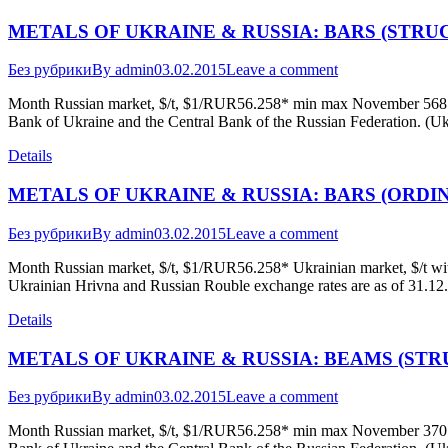
METALS OF UKRAINE & RUSSIA: BARS (STRU
Без рубрики
By
admin
03.02.2015
Leave a comment
Month Russian market, $/t, $1/RUR56.258* min max November 568.80
Bank of Ukraine and the Central Bank of the Russian Federation. (U
Details
METALS OF UKRAINE & RUSSIA: BARS (ORDI
Без рубрики
By
admin
03.02.2015
Leave a comment
Month Russian market, $/t, $1/RUR56.258* Ukrainian market, $/t
Ukrainian Hrivna and Russian Rouble exchange rates are as of 31.12
Details
METALS OF UKRAINE & RUSSIA: BEAMS (STR
Без рубрики
By
admin
03.02.2015
Leave a comment
Month Russian market, $/t, $1/RUR56.258* min max November 370.59