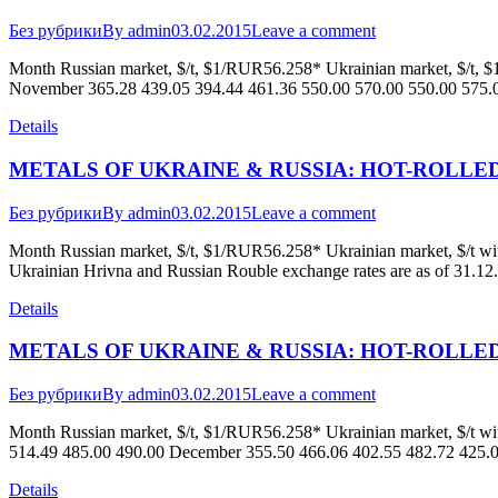
Без рубрики
By
admin
03.02.2015
Leave a comment
Month Russian market, $/t, $1/RUR56.258* Ukrainian market, $/t, 
November 365.28 439.05 394.44 461.36 550.00 570.00 550.00 575.
Details
METALS OF UKRAINE & RUSSIA: HOT-ROLLED
Без рубрики
By
admin
03.02.2015
Leave a comment
Month Russian market, $/t, $1/RUR56.258* Ukrainian market, $/t
Ukrainian Hrivna and Russian Rouble exchange rates are as of 31.12
Details
METALS OF UKRAINE & RUSSIA: HOT-ROLLED
Без рубрики
By
admin
03.02.2015
Leave a comment
Month Russian market, $/t, $1/RUR56.258* Ukrainian market, $/t 
514.49 485.00 490.00 December 355.50 466.06 402.55 482.72 425.00 
Details