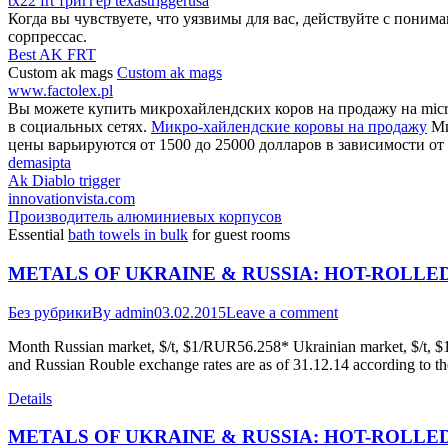
tx22 frt триггер texastriggerusa
Когда вы чувствуете, что уязвимы для вас, действуйте с поним
сорпрессас.
Best AK FRT
Custom ak mags
Custom ak mags
www.factolex.pl
Вы можете купить микрохайлендских коров на продажу на micro
в социальных сетях.
Микро-хайлендские коровы на продажу
Ми
цены варьируются от 1500 до 25000 долларов в зависимости от 
demasipta
Ak Diablo trigger
innovationvista.com
Производитель алюминиевых корпусов
Essential
bath towels in bulk
for guest rooms
METALS OF UKRAINE & RUSSIA: HOT-ROLLED
Без рубрики
By
admin
03.02.2015
Leave a comment
Month Russian market, $/t, $1/RUR56.258* Ukrainian market, $/t
and Russian Rouble exchange rates are as of 31.12.14 according to t
Details
METALS OF UKRAINE & RUSSIA: HOT-ROLLED