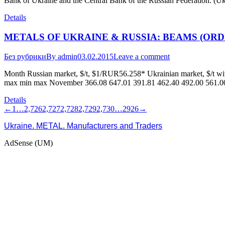
Bank of Ukraine and the Central Bank of the Russian Federation. (U
Details
METALS OF UKRAINE & RUSSIA: BEAMS (ORD
Без рубрики
By
admin
03.02.2015
Leave a comment
Month Russian market, $/t, $1/RUR56.258* Ukrainian market, $/t w
max min max November 366.08 647.01 391.81 462.40 492.00 561.00
Details
←
1
…
2,726
2,727
2,728
2,729
2,730
…
2926
→
Ukraine. METAL. Manufacturers and Traders
AdSense (UM)