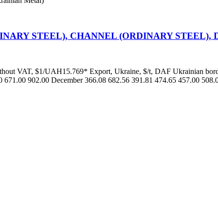
krainian Metal)
INARY STEEL), CHANNEL (ORDINARY STEEL), 
ithout VAT, $1/UAH15.769* Export, Ukraine, $/t, DAF Ukrainian bord
 671.00 902.00 December 366.08 682.56 391.81 474.65 457.00 508.0