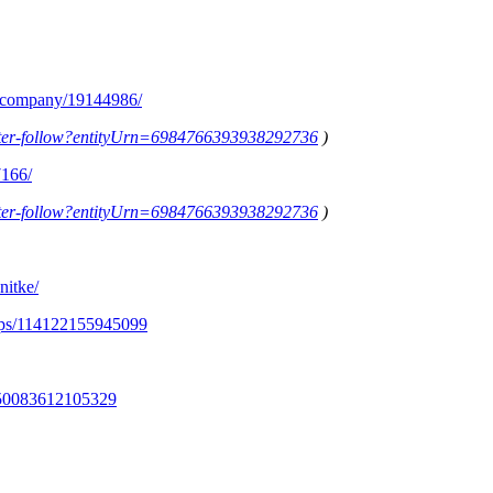
m/company/19144986/
letter-follow?entityUrn=6984766393938292736
)
7166/
letter-follow?entityUrn=6984766393938292736
)
nitke/
ups/114122155945099
350083612105329