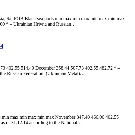
ssia, $/t, FOB Black sea ports min max min max min max min max
.00 * – Ukrainian Hrivna and Russian…
4
73 402.55 514.49 December 358.44 507.73 402.55 482.72 * –
 the Russian Federation. (Ukrainian Metal)…
rts min max min max min max November 347.40 466.06 402.55
as of 31.12.14 according to the National…