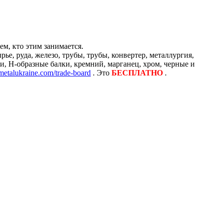
м, кто этим занимается.
е, руда, железо, трубы, трубы, конвертер, металлургия,
и, H-образные балки, кремний, марганец, хром, черные и
/metalukraine.com/trade-board
. Это
БЕСПЛАТНО
.