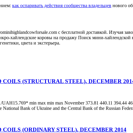
анием:
как оспаривать действия сообщества владельцев
нового обо
minihighlandcowforsale.com с бесплатной доставкой. Изучая зав
кро-хайлендские коровы на продажу Поиск мини-хайлендской к
генетики, цвета и экстерьера.
 COILS (STRUCTURAL STEEL), DECEMBER 201
, $1/UAH15.769* min max min max November 373.81 440.11 394.44 46
he National Bank of Ukraine and the Central Bank of the Russian Fede
 COILS (ORDINARY STEEL), DECEMBER 2014