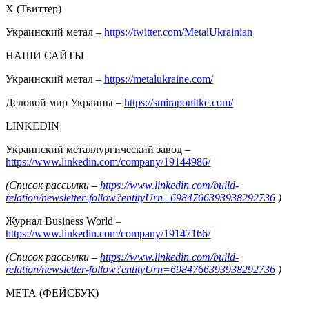
Х (Твиттер)
Украинский метал –
https://twitter.com/MetalUkrainian
НАШИ САЙТЫ
Украинский метал –
https://metalukraine.com/
Деловой мир Украины –
https://smiraponitke.com/
LINKEDIN
Украинский металлургический завод –
https://www.linkedin.com/company/19144986/
(Список рассылки –
https://www.linkedin.com/build-
relation/newsletter-follow?entityUrn=6984766393938292736
)
Журнал Business World –
https://www.linkedin.com/company/19147166/
(Список рассылки –
https://www.linkedin.com/build-
relation/newsletter-follow?entityUrn=6984766393938292736
)
МЕТА (ФЕЙСБУК)