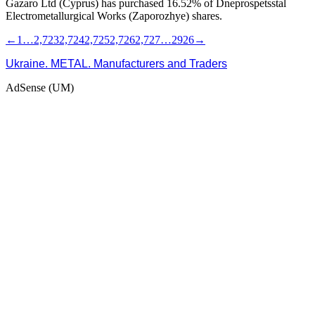
Gazaro Ltd (Cyprus) has purchased 16.52% of Dneprospetsstal
Electrometallurgical Works (Zaporozhye) shares.
←
1
…
2,723
2,724
2,725
2,726
2,727
…
2926
→
Ukraine. METAL. Manufacturers and Traders
AdSense (UM)