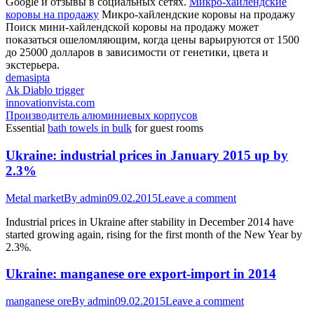
Google и отзывы в социальных сетях.
Микро-хайлендские
коровы на продажу
Микро-хайлендские коровы на продажу
Поиск мини-хайлендской коровы на продажу может
показаться ошеломляющим, когда цены варьируются от 1500
до 25000 долларов в зависимости от генетики, цвета и
экстерьера.
demasipta
Ak Diablo trigger
innovationvista.com
Производитель алюминиевых корпусов
Essential
bath towels in bulk
for guest rooms
Ukraine: industrial prices in January 2015 up by
2.3%
Metal market
By
admin
09.02.2015
Leave a comment
Industrial prices in Ukraine after stability in December 2014 have
started growing again, rising for the first month of the New Year by
2.3%.
Ukraine: manganese ore export-import in 2014
manganese ore
By
admin
09.02.2015
Leave a comment