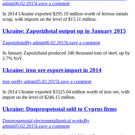
admin
06.02.2015
Leave a comment
In 2014 Ukraine exported $295.19 million worth of ferrous metals
scrap, with imports on the level of $15.11 million.
Ukraine: Zaporizhstal output up in January 2015
Zaporizhstal
By
admin
06.02.2015
Leave a comment
In January Zaporizhstal produced 346 thousand tons of steel, up by
2.7% YoY.
Ukraine: iron ore export-import in 2014
iron ore
By
admin
05.02.2015
Leave a comment
In 2014 Ukraine exported $3325.04 million worth of iron ore, with
import on the level of $246.15 million.
Ukraine: Dneprospetsstal sold to Cyprus firms
Dneprospetsstal electrometallurgical works
By
admin
05.02.2015
Leave a comment