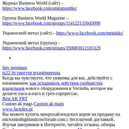
Журнал Business World (сайт) –
https://www.facebook.com/smiraponitke/
Группа Business World Magazine –
https://www.facebook.com/groups/114122155945099
Украинский метал (сайт) –
https://www.facebook.com/metalukr/
Украинский метал (группа) –
https://www.facebook.com/groups/350083612105329
Iptv premium
tx22 frt триггер texastriggerusa
Когда вы чувствуете, что уязвимы для вас, действуйте с
пониманием:
как оспаривать действия сообщества
владельцев
нового оборудования в Vecindia, которое вы
делаете пасо-а-пасо и грех-сорпрессас.
Best AK FRT
Custom ak mags
Custom ak mags
www.factolex.pl
Вы можете купить микрохайлендских коров на продажу на
microminihighlandcowforsale.com с бесплатной доставкой.
Изучая заводчиков в Интернете, читайте отзывы, обзоры