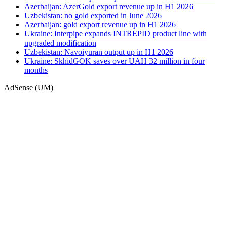
Azerbaijan: AzerGold export revenue up in H1 2026
Uzbekistan: no gold exported in June 2026
Azerbaijan: gold export revenue up in H1 2026
Ukraine: Interpipe expands INTREPID product line with
upgraded modification
Uzbekistan: Navoiyuran output up in H1 2026
Ukraine: SkhidGOK saves over UAH 32 million in four
months
AdSense (UM)