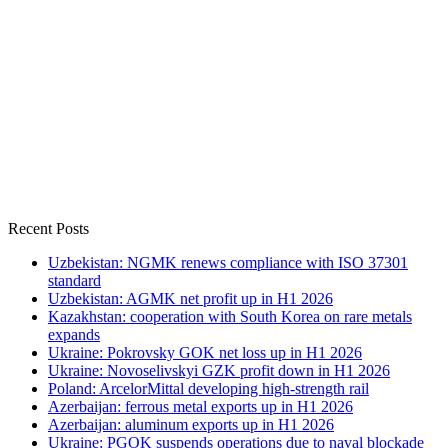
Recent Posts
Uzbekistan: NGMK renews compliance with ISO 37301
standard
Uzbekistan: AGMK net profit up in H1 2026
Kazakhstan: cooperation with South Korea on rare metals
expands
Ukraine: Pokrovsky GOK net loss up in H1 2026
Ukraine: Novoselivskyi GZK profit down in H1 2026
Poland: ArcelorMittal developing high-strength rail
Azerbaijan: ferrous metal exports up in H1 2026
Azerbaijan: aluminum exports up in H1 2026
Ukraine: PGOK suspends operations due to naval blockade