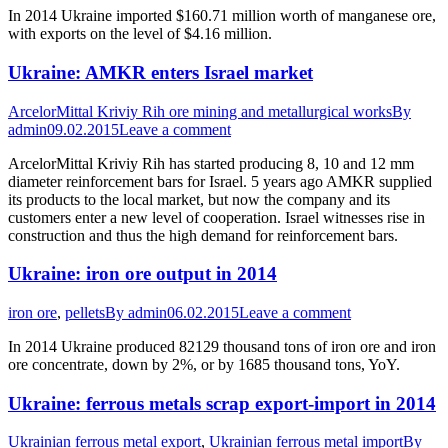
In 2014 Ukraine imported $160.71 million worth of manganese ore,
with exports on the level of $4.16 million.
Ukraine: AMKR enters Israel market
ArcelorMittal Kriviy Rih ore mining and metallurgical works
By
admin
09.02.2015
Leave a comment
ArcelorMittal Kriviy Rih has started producing 8, 10 and 12 mm
diameter reinforcement bars for Israel. 5 years ago AMKR supplied
its products to the local market, but now the company and its
customers enter a new level of cooperation. Israel witnesses rise in
construction and thus the high demand for reinforcement bars.
Ukraine: iron ore output in 2014
iron ore
,
pellets
By
admin
06.02.2015
Leave a comment
In 2014 Ukraine produced 82129 thousand tons of iron ore and iron
ore concentrate, down by 2%, or by 1685 thousand tons, YoY.
Ukraine: ferrous metals scrap export-import in 2014
Ukrainian ferrous metal export
,
Ukrainian ferrous metal import
By