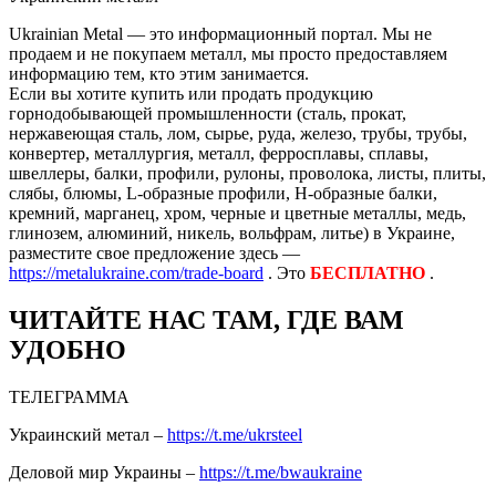
Ukrainian Metal — это информационный портал. Мы не
продаем и не покупаем металл, мы просто предоставляем
информацию тем, кто этим занимается.
Если вы хотите купить или продать продукцию
горнодобывающей промышленности (сталь, прокат,
нержавеющая сталь, лом, сырье, руда, железо, трубы, трубы,
конвертер, металлургия, металл, ферросплавы, сплавы,
швеллеры, балки, профили, рулоны, проволока, листы, плиты,
слябы, блюмы, L-образные профили, H-образные балки,
кремний, марганец, хром, черные и цветные металлы, медь,
глинозем, алюминий, никель, вольфрам, литье) в Украине,
разместите свое предложение здесь —
https://metalukraine.com/trade-board
. Это
БЕСПЛАТНО
.
ЧИТАЙТЕ НАС ТАМ, ГДЕ ВАМ
УДОБНО
ТЕЛЕГРАММА
Украинский метал –
https://t.me/ukrsteel
Деловой мир Украины –
https://t.me/bwaukraine