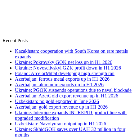
Recent Posts
Kazakhstan: cooperation with South Korea on rare metals
expands
Ukraine: Pokrovsky GOK net loss up in H1 2026
Ukraine: Novoselivskyi GZK profit down in H1 2026
Poland: ArcelorMittal developing high-strength rail
Azerbaijan: ferrous metal exports up in H1 2026
Azerbaijan: aluminum exports up in H1 2026
Ukraine: PGOK suspends operations due to naval blockade
Azerbaijan: AzerGold export revenue up in H1 2026
Uzbekistan: no gold exported in June 2026
Azerbaijan: gold export revenue up in H1 2026
Ukraine: Interpipe expands INTREPID product line with
upgraded modification
Uzbekistan: Navoiyuran output up in H1 2026
Ukraine: SkhidGOK saves over UAH 32 million in four
months