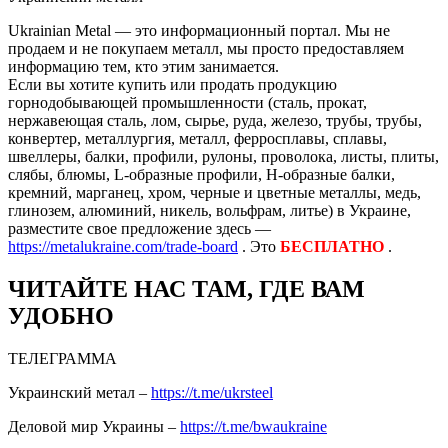
Ukrainian Metal — это информационный портал. Мы не
продаем и не покупаем металл, мы просто предоставляем
информацию тем, кто этим занимается.
Если вы хотите купить или продать продукцию
горнодобывающей промышленности (сталь, прокат,
нержавеющая сталь, лом, сырье, руда, железо, трубы, трубы,
конвертер, металлургия, металл, ферросплавы, сплавы,
швеллеры, балки, профили, рулоны, проволока, листы, плиты,
слябы, блюмы, L-образные профили, H-образные балки,
кремний, марганец, хром, черные и цветные металлы, медь,
глинозем, алюминий, никель, вольфрам, литье) в Украине,
разместите свое предложение здесь —
https://metalukraine.com/trade-board
. Это
БЕСПЛАТНО
.
ЧИТАЙТЕ НАС ТАМ, ГДЕ ВАМ
УДОБНО
ТЕЛЕГРАММА
Украинский метал –
https://t.me/ukrsteel
Деловой мир Украины –
https://t.me/bwaukraine