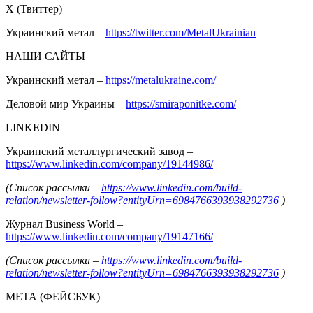
Х (Твиттер)
Украинский метал –
https://twitter.com/MetalUkrainian
НАШИ САЙТЫ
Украинский метал –
https://metalukraine.com/
Деловой мир Украины –
https://smiraponitke.com/
LINKEDIN
Украинский металлургический завод –
https://www.linkedin.com/company/19144986/
(Список рассылки –
https://www.linkedin.com/build-
relation/newsletter-follow?entityUrn=6984766393938292736
)
Журнал Business World –
https://www.linkedin.com/company/19147166/
(Список рассылки –
https://www.linkedin.com/build-
relation/newsletter-follow?entityUrn=6984766393938292736
)
МЕТА (ФЕЙСБУК)