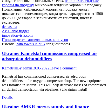
Google и отзывы в социальных сетях.
Микро-хайлендские
коровы на продажу
Микро-хайлендские коровы на продажу
Поиск мини-хайлендской коровы на продажу может
показаться ошеломляющим, когда цены варьируются от 1500
до 25000 долларов в зависимости от генетики, цвета и
экстерьера.
demasipta
Ak Diablo trigger
innovationvista.com
Производитель алюминиевых корпусов
Essential
bath towels in bulk
for guest rooms
Ukraine: Kametstal commissions compressed air
adsorption dehumidifiers
Kametstal
By
admin
19.05.2022
Leave a comment
Kametstal has commissioned compressed air adsorption
dehumidifiers in the oxygen-compressor shop. The new equipment
was installed in March. This will help decrease losses of compressed
air during transportation via pipelines. (Ukrainian metal)
Details
Ukraine: AMKR merges supply and finance