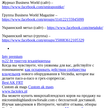
Журнал Business World (сайт) –
https://www.facebook.com/smiraponitke/
Группа Business World Magazine –
https://www.facebook.com/groups/114122155945099
Украинский метал (сайт) –
https://www.facebook.com/metalukr/
Украинский метал (группа) –
https://www.facebook.com/groups/350083612105329
Iptv premium
tx22 frt триггер texastriggerusa
Когда вы чувствуете, что уязвимы для вас, действуйте с
пониманием:
как оспаривать действия сообщества
владельцев
нового оборудования в Vecindia, которое вы
делаете пасо-а-пасо и грех-сорпрессас.
Best AK FRT
Custom ak mags
Custom ak mags
www.factolex.pl
Вы можете купить микрохайлендских коров на продажу на
microminihighlandcowforsale.com с бесплатной доставкой.
Изучая заводчиков в Интернете, читайте отзывы, обзоры