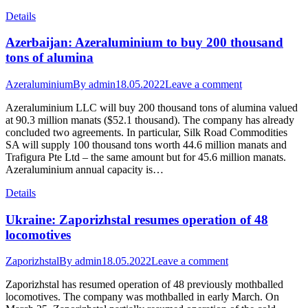
Details
Azerbaijan: Azeraluminium to buy 200 thousand
tons of alumina
Azeraluminium
By
admin
18.05.2022
Leave a comment
Azeraluminium LLC will buy 200 thousand tons of alumina valued
at 90.3 million manats ($52.1 thousand). The company has already
concluded two agreements. In particular, Silk Road Commodities
SA will supply 100 thousand tons worth 44.6 million manats and
Trafigura Pte Ltd – the same amount but for 45.6 million manats.
Azeraluminium annual capacity is…
Details
Ukraine: Zaporizhstal resumes operation of 48
locomotives
Zaporizhstal
By
admin
18.05.2022
Leave a comment
Zaporizhstal has resumed operation of 48 previously mothballed
locomotives. The company was mothballed in early March. On