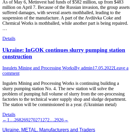
As of May 6, Metinvest had funds of $582 million, up from $483
million on April 7. Because of the Russian invasion, the group assets
suffered damages, with several assets mothballed, leading to the
suspension of the manufacture. A part of the Avdiivka Coke and
Chemical Works is mothballed, while another part is being repaired.
…
Details
Ukraine: InGOK continues slurry pumping station
construction
Ingulets Mining and Processing Works
By
admin
17.05.2022
Leave a
comment
Ingulets Mining and Processing Works is continuing building a
slurry pumping station No. 4. The new station will solve the
problem of pumping full volume of slurry from the ore-processing
factories to the technical water supply shop and sludge department.
The station will be commissioned in a year. (Ukrainian metal)
Details
←
1
…
268
269
270
271
272
…
2926
→
Ukraine. METAL. Manufacturers and Traders