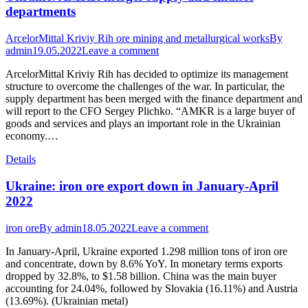
departments
ArcelorMittal Kriviy Rih ore mining and metallurgical works
By
admin
19.05.2022
Leave a comment
ArcelorMittal Kriviy Rih has decided to optimize its management
structure to overcome the challenges of the war. In particular, the
supply department has been merged with the finance department and
will report to the CFO Sergey Plichko. “AMKR is a large buyer of
goods and services and plays an important role in the Ukrainian
economy.…
Details
Ukraine: iron ore export down in January-April
2022
iron ore
By
admin
18.05.2022
Leave a comment
In January-April, Ukraine exported 1.298 million tons of iron ore
and concentrate, down by 8.6% YoY. In monetary terms exports
dropped by 32.8%, to $1.58 billion. China was the main buyer
accounting for 24.04%, followed by Slovakia (16.11%) and Austria
(13.69%). (Ukrainian metal)