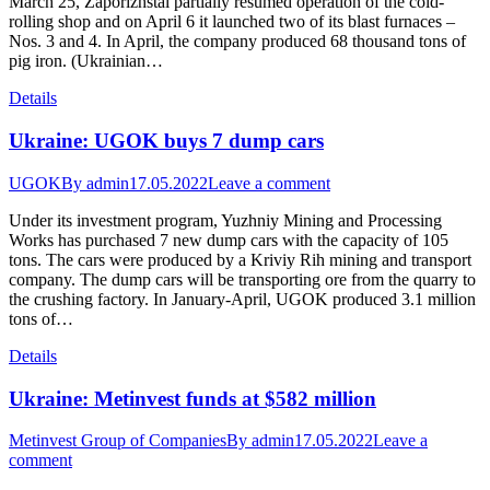
March 25, Zaporizhstal partially resumed operation of the cold-
rolling shop and on April 6 it launched two of its blast furnaces –
Nos. 3 and 4. In April, the company produced 68 thousand tons of
pig iron. (Ukrainian…
Details
Ukraine: UGOK buys 7 dump cars
UGOK
By
admin
17.05.2022
Leave a comment
Under its investment program, Yuzhniy Mining and Processing
Works has purchased 7 new dump cars with the capacity of 105
tons. The cars were produced by a Kriviy Rih mining and transport
company. The dump cars will be transporting ore from the quarry to
the crushing factory. In January-April, UGOK produced 3.1 million
tons of…
Details
Ukraine: Metinvest funds at $582 million
Metinvest Group of Companies
By
admin
17.05.2022
Leave a
comment