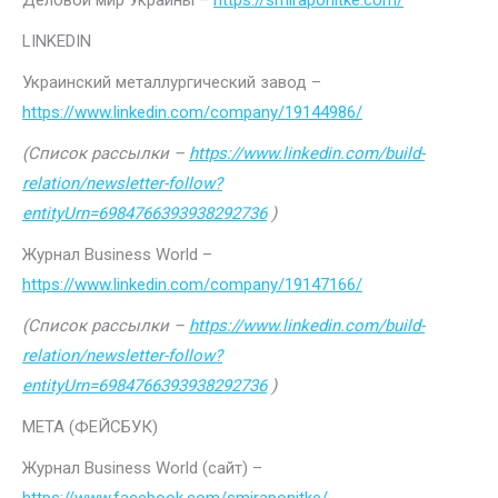
Деловой мир Украины –
https://smiraponitke.com/
LINKEDIN
Украинский металлургический завод –
https://www.linkedin.com/company/19144986/
(Список рассылки –
https://www.linkedin.com/build-
relation/newsletter-follow?
entityUrn=6984766393938292736
)
Журнал Business World –
https://www.linkedin.com/company/19147166/
(Список рассылки –
https://www.linkedin.com/build-
relation/newsletter-follow?
entityUrn=6984766393938292736
)
МЕТА (ФЕЙСБУК)
Журнал Business World (сайт) –