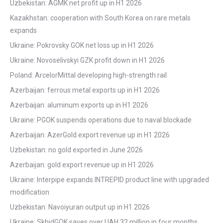
Uzbekistan: AGMK net profit up in H1 2026
Kazakhstan: cooperation with South Korea on rare metals
expands
Ukraine: Pokrovsky GOK net loss up in H1 2026
Ukraine: Novoselivskyi GZK profit down in H1 2026
Poland: ArcelorMittal developing high-strength rail
Azerbaijan: ferrous metal exports up in H1 2026
Azerbaijan: aluminum exports up in H1 2026
Ukraine: PGOK suspends operations due to naval blockade
Azerbaijan: AzerGold export revenue up in H1 2026
Uzbekistan: no gold exported in June 2026
Azerbaijan: gold export revenue up in H1 2026
Ukraine: Interpipe expands INTREPID product line with upgraded
modification
Uzbekistan: Navoiyuran output up in H1 2026
Ukraine: SkhidGOK saves over UAH 32 million in four months