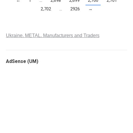
←
1
…
2,698
2,699
2,700
2,701
2,702
…
2926
→
Ukraine. METAL. Manufacturers and Traders
AdSense (UM)