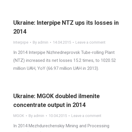
Ukraine: Interpipe NTZ ups its losses in
2014
Interpipe
By
admin
14.04.2015
Leave a comment
In 2014 Interpipe Nizhnedneprovsk Tube-rolling Plant
(NTZ) increased its net losses 15.2 times, to 1020.52
million UAH, YoY (66.97 million UAH in 2013).
Ukraine: MGOK doubled ilmenite
concentrate output in 2014
MGOK
By
admin
10.04.2015
Leave a comment
In 2014 Mezhdurechenskiy Mining and Processing