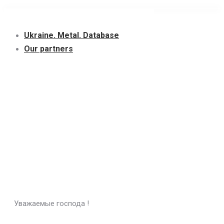
Skip
to
Ukraine. Metal. Database
content
Our partners
Уважаемые господа !