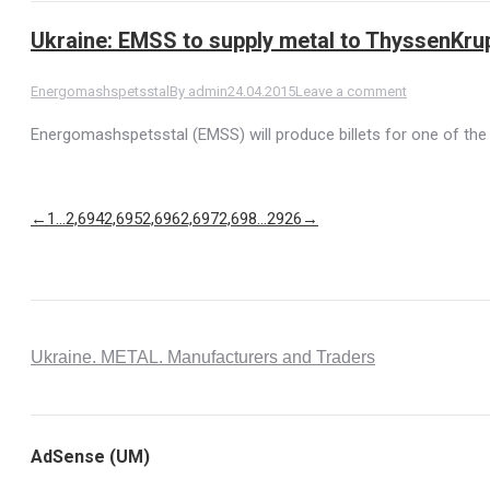
Ukraine: EMSS to supply metal to ThyssenKru
Energomashspetsstal
By
admin
24.04.2015
Leave a comment
Energomashspetsstal (EMSS) will produce billets for one of the 
←
1
…
2,694
2,695
2,696
2,697
2,698
…
2926
→
Ukraine. METAL. Manufacturers and Traders
AdSense (UM)