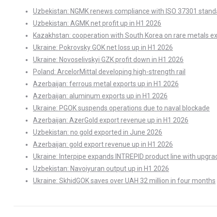
Uzbekistan: NGMK renews compliance with ISO 37301 stand
Uzbekistan: AGMK net profit up in H1 2026
Kazakhstan: cooperation with South Korea on rare metals e
Ukraine: Pokrovsky GOK net loss up in H1 2026
Ukraine: Novoselivskyi GZK profit down in H1 2026
Poland: ArcelorMittal developing high-strength rail
Azerbaijan: ferrous metal exports up in H1 2026
Azerbaijan: aluminum exports up in H1 2026
Ukraine: PGOK suspends operations due to naval blockade
Azerbaijan: AzerGold export revenue up in H1 2026
Uzbekistan: no gold exported in June 2026
Azerbaijan: gold export revenue up in H1 2026
Ukraine: Interpipe expands INTREPID product line with upgra
Uzbekistan: Navoiyuran output up in H1 2026
Ukraine: SkhidGOK saves over UAH 32 million in four months