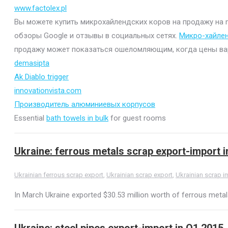
www.factolex.pl
Вы можете купить микрохайлендских коров на продажу на mi
обзоры Google и отзывы в социальных сетях.
Микро-хайле
продажу может показаться ошеломляющим, когда цены варьи
demasipta
Ak Diablo trigger
innovationvista.com
Производитель алюминиевых корпусов
Essential
bath towels in bulk
for guest rooms
Ukraine: ferrous metals scrap export-import 
Ukrainian ferrous scrap export
,
Ukrainian scrap export
,
Ukrainian scrap i
In March Ukraine exported $30.53 million worth of ferrous metals
Ukraine: steel pipes export-import in Q1 2015