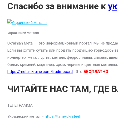
Спасибо за внимание к
ук
Украинский металл
Ukrainian Metal — это информационный портал. Мы не прод
Если вы хотите купить или продать продукцию горнодобыва
конвертер, металлургия, металл, ферросплавы, сплавы, шве
балки, кремний, марганец, хром, черные и цветные металлы
https://metalukraine.com/trade-board
. Это
БЕСПЛАТНО
.
ЧИТАЙТЕ НАС ТАМ, ГДЕ 
ТЕЛЕГРАММА
Украинский метал –
https://t.me/ukrsteel