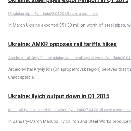
Ukrainian pipes
By
admin
28.04.2015
Leave a comment
In March Ukraine exported $51.33 million worth of steel pipes, w
Ukraine: AMKR opposes rail tariffs hikes
ArcelorMittal Kriviy Rih ore mining and metallurgical works
By
admin
28.04
ArcelorMittal Kryviy Rih (Dniepropetrovsk region) believes that the
unacceptable.
Ukraine: Ilyich output down in Q1 2015
Mariupol Ilyich Iron and Steel Works
By
admin
27.04.2015
Leave a commen
In January-March Mariupol Ilyich Iron and Steel Works produced