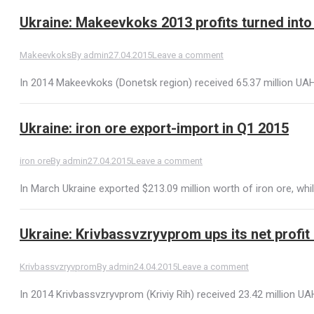
Ukraine: Makeevkoks 2013 profits turned into
Makeevkoks
By
admin
27.04.2015
Leave a comment
In 2014 Makeevkoks (Donetsk region) received 65.37 million UAH
Ukraine: iron ore export-import in Q1 2015
iron ore
By
admin
27.04.2015
Leave a comment
In March Ukraine exported $213.09 million worth of iron ore, whil
Ukraine: Krivbassvzryvprom ups its net profit
Krivbassvzryvprom
By
admin
24.04.2015
Leave a comment
In 2014 Krivbassvzryvprom (Kriviy Rih) received 23.42 million UAH