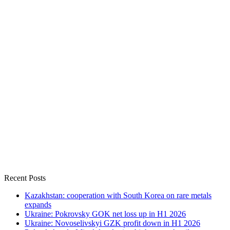
Recent Posts
Kazakhstan: cooperation with South Korea on rare metals
expands
Ukraine: Pokrovsky GOK net loss up in H1 2026
Ukraine: Novoselivskyi GZK profit down in H1 2026