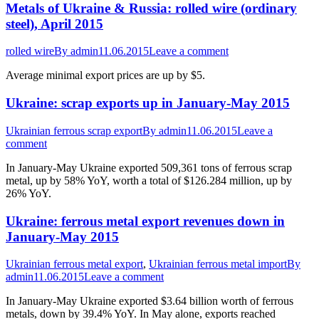
Metals of Ukraine & Russia: rolled wire (ordinary
steel), April 2015
rolled wire
By
admin
11.06.2015
Leave a comment
Average minimal export prices are up by $5.
Ukraine: scrap exports up in January-May 2015
Ukrainian ferrous scrap export
By
admin
11.06.2015
Leave a
comment
In January-May Ukraine exported 509,361 tons of ferrous scrap
metal, up by 58% YoY, worth a total of $126.284 million, up by
26% YoY.
Ukraine: ferrous metal export revenues down in
January-May 2015
Ukrainian ferrous metal export
,
Ukrainian ferrous metal import
By
admin
11.06.2015
Leave a comment
In January-May Ukraine exported $3.64 billion worth of ferrous
metals, down by 39.4% YoY. In May alone, exports reached