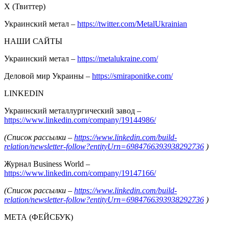
Х (Твиттер)
Украинский метал –
https://twitter.com/MetalUkrainian
НАШИ САЙТЫ
Украинский метал –
https://metalukraine.com/
Деловой мир Украины –
https://smiraponitke.com/
LINKEDIN
Украинский металлургический завод –
https://www.linkedin.com/company/19144986/
(Список рассылки –
https://www.linkedin.com/build-
relation/newsletter-follow?entityUrn=6984766393938292736
)
Журнал Business World –
https://www.linkedin.com/company/19147166/
(Список рассылки –
https://www.linkedin.com/build-
relation/newsletter-follow?entityUrn=6984766393938292736
)
МЕТА (ФЕЙСБУК)