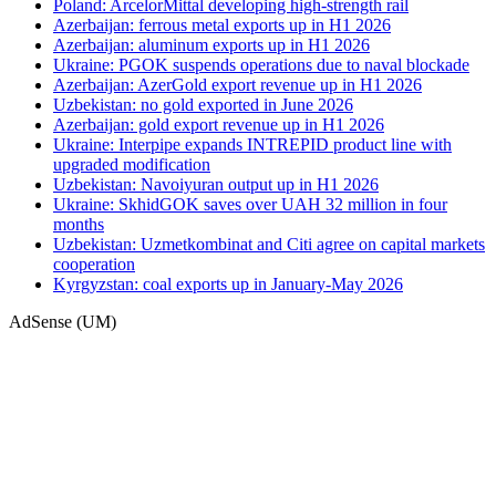
Poland: ArcelorMittal developing high-strength rail
Azerbaijan: ferrous metal exports up in H1 2026
Azerbaijan: aluminum exports up in H1 2026
Ukraine: PGOK suspends operations due to naval blockade
Azerbaijan: AzerGold export revenue up in H1 2026
Uzbekistan: no gold exported in June 2026
Azerbaijan: gold export revenue up in H1 2026
Ukraine: Interpipe expands INTREPID product line with
upgraded modification
Uzbekistan: Navoiyuran output up in H1 2026
Ukraine: SkhidGOK saves over UAH 32 million in four
months
Uzbekistan: Uzmetkombinat and Citi agree on capital markets
cooperation
Kyrgyzstan: coal exports up in January-May 2026
AdSense (UM)