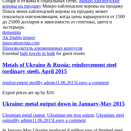
Google и отзывы в социальных сетях.
Микро-хайлендские
коровы на продажу
Микро-хайлендские коровы на продажу
Поиск мини-хайлендской коровы на продажу может
показаться ошеломляющим, когда цены варьируются от 1500
до 25000 долларов в зависимости от генетики, цвета и
экстерьера.
demasipta
Ak Diablo trigger
innovationvista.com
Производитель алюминиевых корпусов
Essential
bath towels in bulk
for guest rooms
Metals of Ukraine & Russia: reinforcement steel
(ordinary steel), April 2015
reinforcement steel
By
admin
11.06.2015
Leave a comment
Export prices are up by $10.
Ukraine: metal output down in January-May 2015
Ukrainian metal output
,
Ukrainian pig iron output
,
Ukrainian steel
output
By
admin
11.06.2015
Leave a comment
In January-May Ukraine produced 8 million tons of finished steel,