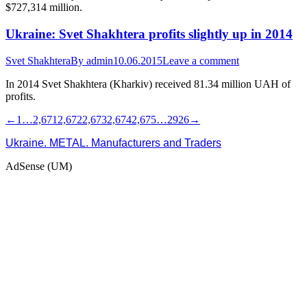
$727,314 million.
Ukraine: Svet Shakhtera profits slightly up in 2014
Svet Shakhtera
By
admin
10.06.2015
Leave a comment
In 2014 Svet Shakhtera (Kharkiv) received 81.34 million UAH of
profits.
←
1
…
2,671
2,672
2,673
2,674
2,675
…
2926
→
Ukraine. METAL. Manufacturers and Traders
AdSense (UM)