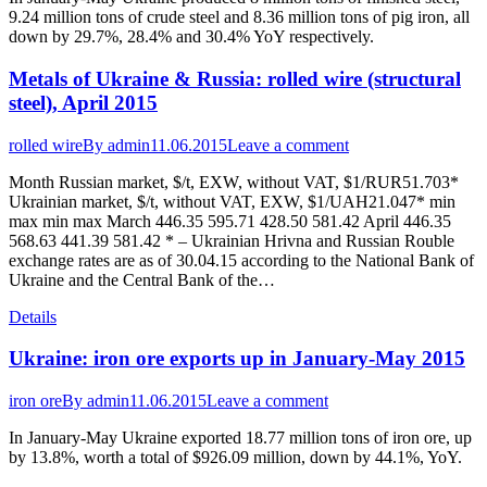
9.24 million tons of crude steel and 8.36 million tons of pig iron, all
down by 29.7%, 28.4% and 30.4% YoY respectively.
Metals of Ukraine & Russia: rolled wire (structural
steel), April 2015
rolled wire
By
admin
11.06.2015
Leave a comment
Month Russian market, $/t, EXW, without VAT, $1/RUR51.703*
Ukrainian market, $/t, without VAT, EXW, $1/UAH21.047* min
max min max March 446.35 595.71 428.50 581.42 April 446.35
568.63 441.39 581.42 * – Ukrainian Hrivna and Russian Rouble
exchange rates are as of 30.04.15 according to the National Bank of
Ukraine and the Central Bank of the…
Details
Ukraine: iron ore exports up in January-May 2015
iron ore
By
admin
11.06.2015
Leave a comment
In January-May Ukraine exported 18.77 million tons of iron ore, up
by 13.8%, worth a total of $926.09 million, down by 44.1%, YoY.