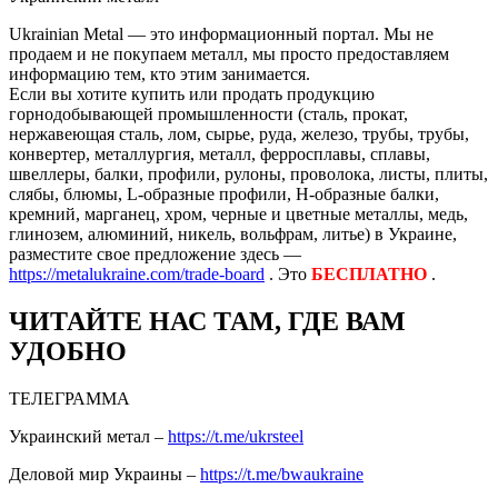
Ukrainian Metal — это информационный портал. Мы не
продаем и не покупаем металл, мы просто предоставляем
информацию тем, кто этим занимается.
Если вы хотите купить или продать продукцию
горнодобывающей промышленности (сталь, прокат,
нержавеющая сталь, лом, сырье, руда, железо, трубы, трубы,
конвертер, металлургия, металл, ферросплавы, сплавы,
швеллеры, балки, профили, рулоны, проволока, листы, плиты,
слябы, блюмы, L-образные профили, H-образные балки,
кремний, марганец, хром, черные и цветные металлы, медь,
глинозем, алюминий, никель, вольфрам, литье) в Украине,
разместите свое предложение здесь —
https://metalukraine.com/trade-board
. Это
БЕСПЛАТНО
.
ЧИТАЙТЕ НАС ТАМ, ГДЕ ВАМ
УДОБНО
ТЕЛЕГРАММА
Украинский метал –
https://t.me/ukrsteel
Деловой мир Украины –
https://t.me/bwaukraine