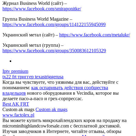
Журнал Business World (сайт) –
https://www.facebook.com/smiraponitke/
Группа Business World Magazine –
https://www.facebook.com/groups/114122155945099
Украинский метал (сайт) –
https://www.facebook.com/metalukr/
Украинский метал (группа) –
https://www.facebook.com/groups/350083612105329
Iptv premium
tx22 frt триггер texastriggerusa
Когда вы чувствуете, что уязвимы для вас, действуйте с
пониманием:
как оспаривать действия сообщества
владельцев
нового оборудования в Vecindia, которое вы
делаете пасо-а-пасо и грех-сорпрессас.
Best AK FRT
Custom ak mags
Custom ak mags
www.factolex.pl
Вы можете купить микрохайлендских коров на продажу на
microminihighlandcowforsale.com с бесплатной доставкой.
Изучая заводчиков в Интернете, читайте отзывы, обзоры