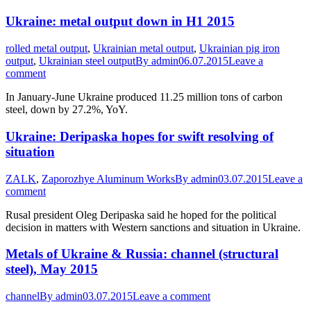
Ukraine: metal output down in H1 2015
rolled metal output
,
Ukrainian metal output
,
Ukrainian pig iron
output
,
Ukrainian steel output
By
admin
06.07.2015
Leave a
comment
In January-June Ukraine produced 11.25 million tons of carbon
steel, down by 27.2%, YoY.
Ukraine: Deripaska hopes for swift resolving of
situation
ZALK
,
Zaporozhye Aluminum Works
By
admin
03.07.2015
Leave a
comment
Rusal president Oleg Deripaska said he hoped for the political
decision in matters with Western sanctions and situation in Ukraine.
Metals of Ukraine & Russia: channel (structural
steel), May 2015
channel
By
admin
03.07.2015
Leave a comment