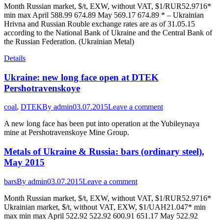
Month Russian market, $/t, EXW, without VAT, $1/RUR52.9716*
min max April 588.99 674.89 May 569.17 674.89 * – Ukrainian
Hrivna and Russian Rouble exchange rates are as of 31.05.15
according to the National Bank of Ukraine and the Central Bank of
the Russian Federation. (Ukrainian Metal)
Details
Ukraine: new long face open at DTEK
Pershotravenskoye
coal
,
DTEK
By
admin
03.07.2015
Leave a comment
A new long face has been put into operation at the Yubileynaya
mine at Pershotravenskoye Mine Group.
Metals of Ukraine & Russia: bars (ordinary steel),
May 2015
bars
By
admin
03.07.2015
Leave a comment
Month Russian market, $/t, EXW, without VAT, $1/RUR52.9716*
Ukrainian market, $/t, without VAT, EXW, $1/UAH21.047* min
max min max April 522.92 522.92 600.91 651.17 May 522.92