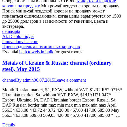
Google и отзывы в социальных сетях.
Микро-хайлендские
коровы на продажу
Микро-хайлендские коровы на продажу
Поиск мини-хайлендской коровы на продажу может
показаться ошеломляющим, когда цены варьируются от 1500
до 25000 долларов в зависимости от генетики, цвета и
экстерьера.
demasipta
Ak Diablo trigger
innovationvista.com
Производитель алюминиевых корпусов
Essential
bath towels in bulk
for guest rooms
Metals of Ukraine & Russia: channel (ordinary
steel), May 2015
channel
By
admin
06.07.2015
Leave a comment
Month Russian market, $/t, EXW, without VAT, $1/RUR52.9716*
Ukrainian market, $/t, without VAT, EXW, $1/UAH21.047*
Export, Ukraine, $/t, DAP Ukrainian border Export, Russia, $/t,
DAP Russian border min max min max min max min max April
566.34 638.08 443.72 443.72 420.00 467.00 417.00 685.00 May
566.34 638.08 509.03 509.03 420.00 467.00 417.00 685.00 * -…
Details