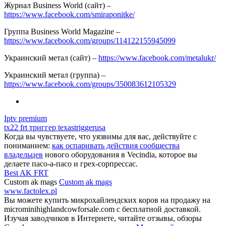
Журнал Business World (сайт) –
https://www.facebook.com/smiraponitke/
Группа Business World Magazine –
https://www.facebook.com/groups/114122155945099
Украинский метал (сайт) –
https://www.facebook.com/metalukr/
Украинский метал (группа) –
https://www.facebook.com/groups/350083612105329
Iptv premium
tx22 frt триггер texastriggerusa
Когда вы чувствуете, что уязвимы для вас, действуйте с
пониманием:
как оспаривать действия сообщества
владельцев
нового оборудования в Vecindia, которое вы
делаете пасо-а-пасо и грех-сорпрессас.
Best AK FRT
Custom ak mags
Custom ak mags
www.factolex.pl
Вы можете купить микрохайлендских коров на продажу на
microminihighlandcowforsale.com с бесплатной доставкой.
Изучая заводчиков в Интернете, читайте отзывы, обзоры