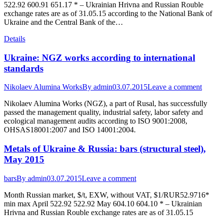
522.92 600.91 651.17 * – Ukrainian Hrivna and Russian Rouble
exchange rates are as of 31.05.15 according to the National Bank of
Ukraine and the Central Bank of the…
Details
Ukraine: NGZ works according to international
standards
Nikolaev Alumina Works
By
admin
03.07.2015
Leave a comment
Nikolaev Alumina Works (NGZ), a part of Rusal, has successfully
passed the management quality, industrial safety, labor safety and
ecological management audits according to ISO 9001:2008,
OHSAS18001:2007 and ISO 14001:2004.
Metals of Ukraine & Russia: bars (structural steel),
May 2015
bars
By
admin
03.07.2015
Leave a comment
Month Russian market, $/t, EXW, without VAT, $1/RUR52.9716*
min max April 522.92 522.92 May 604.10 604.10 * – Ukrainian
Hrivna and Russian Rouble exchange rates are as of 31.05.15