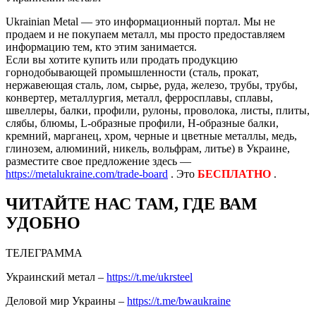
Ukrainian Metal — это информационный портал. Мы не
продаем и не покупаем металл, мы просто предоставляем
информацию тем, кто этим занимается.
Если вы хотите купить или продать продукцию
горнодобывающей промышленности (сталь, прокат,
нержавеющая сталь, лом, сырье, руда, железо, трубы, трубы,
конвертер, металлургия, металл, ферросплавы, сплавы,
швеллеры, балки, профили, рулоны, проволока, листы, плиты,
слябы, блюмы, L-образные профили, H-образные балки,
кремний, марганец, хром, черные и цветные металлы, медь,
глинозем, алюминий, никель, вольфрам, литье) в Украине,
разместите свое предложение здесь —
https://metalukraine.com/trade-board
. Это
БЕСПЛАТНО
.
ЧИТАЙТЕ НАС ТАМ, ГДЕ ВАМ
УДОБНО
ТЕЛЕГРАММА
Украинский метал –
https://t.me/ukrsteel
Деловой мир Украины –
https://t.me/bwaukraine