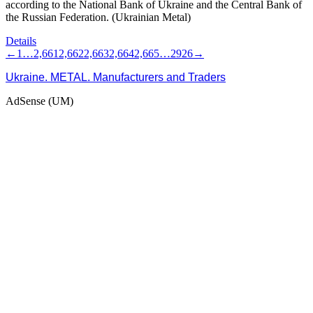
according to the National Bank of Ukraine and the Central Bank of
the Russian Federation. (Ukrainian Metal)
Details
←
1
…
2,661
2,662
2,663
2,664
2,665
…
2926
→
Ukraine. METAL. Manufacturers and Traders
AdSense (UM)