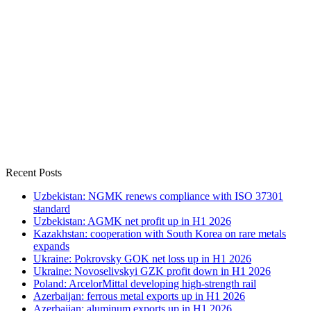
Recent Posts
Uzbekistan: NGMK renews compliance with ISO 37301
standard
Uzbekistan: AGMK net profit up in H1 2026
Kazakhstan: cooperation with South Korea on rare metals
expands
Ukraine: Pokrovsky GOK net loss up in H1 2026
Ukraine: Novoselivskyi GZK profit down in H1 2026
Poland: ArcelorMittal developing high-strength rail
Azerbaijan: ferrous metal exports up in H1 2026
Azerbaijan: aluminum exports up in H1 2026