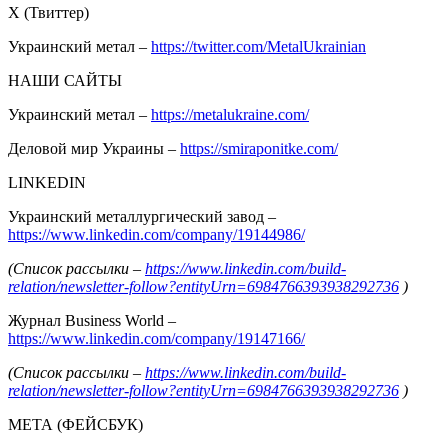
Х (Твиттер)
Украинский метал –
https://twitter.com/MetalUkrainian
НАШИ САЙТЫ
Украинский метал –
https://metalukraine.com/
Деловой мир Украины –
https://smiraponitke.com/
LINKEDIN
Украинский металлургический завод –
https://www.linkedin.com/company/19144986/
(Список рассылки –
https://www.linkedin.com/build-
relation/newsletter-follow?entityUrn=6984766393938292736
)
Журнал Business World –
https://www.linkedin.com/company/19147166/
(Список рассылки –
https://www.linkedin.com/build-
relation/newsletter-follow?entityUrn=6984766393938292736
)
МЕТА (ФЕЙСБУК)