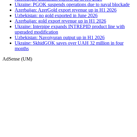
Ukraine: PGOK suspends operations due to naval blockade
Azerbaijan: AzerGold export revenue up in H1 2026
Uzbekistan: no gold exported in June 2026
Azerbaijan: gold export revenue up in H1 2026
Ukraine: Interpipe expands INTREPID product line with
upgraded modification
Uzbekistan: Navoiyuran output up in H1 2026
Ukraine: SkhidGOK saves over UAH 32 million in four
months
AdSense (UM)