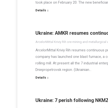
took place on February 20. The new benefici
Details
Ukraine: AMKR resumes continuo
ArcelorMittal Kriviy Rih ore mining and metallurgical
ArcelorMittal Kriviy Rih resumes continuous 
company has launched one blast furnace, a c
rolling mill. At present all the 7 industrial ent
Dniepropetrovsk region. (Ukrainian…
Details
Ukraine: 7 perish following NKMZ