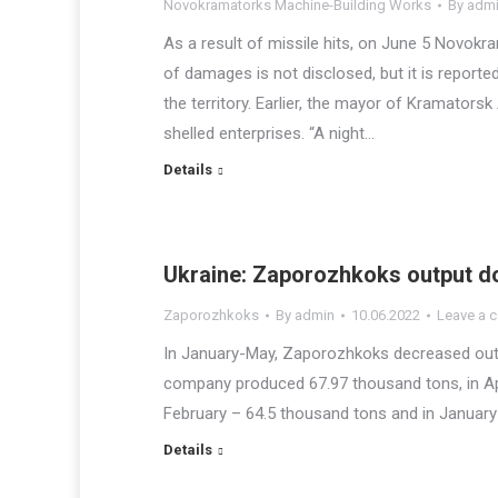
Novokramatorks Machine-Building Works
By
adm
As a result of missile hits, on June 5 Novo
of damages is not disclosed, but it is reporte
the territory. Earlier, the mayor of Kramator
shelled enterprises. “A night…
Details
Ukraine: Zaporozhkoks output d
Zaporozhkoks
By
admin
10.06.2022
Leave a 
In January-May, Zaporozhkoks decreased outp
company produced 67.97 thousand tons, in Apr
February – 64.5 thousand tons and in January 
Details