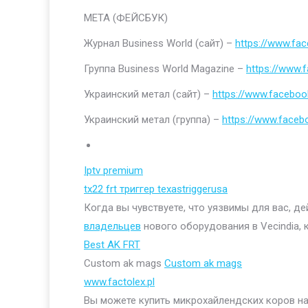
МЕТА (ФЕЙСБУК)
Журнал Business World (сайт) –
https://www.fa
Группа Business World Magazine –
https://www
Украинский метал (сайт) –
https://www.faceboo
Украинский метал (группа) –
https://www.face
Iptv premium
tx22 frt триггер texastriggerusa
Когда вы чувствуете, что уязвимы для вас, д
владельцев
нового оборудования в Vecindia, 
Best AK FRT
Custom ak mags
Custom ak mags
www.factolex.pl
Вы можете купить микрохайлендских коров на 