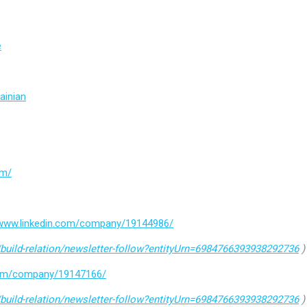
e
ainian
om/
/www.linkedin.com/company/19144986/
build-relation/newsletter-follow?entityUrn=6984766393938292736
)
.com/company/19147166/
build-relation/newsletter-follow?entityUrn=6984766393938292736
)