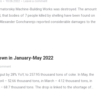
in
10.06.2022
Leave a comment
kramatorskiy Machine-Building Works was destroyed. The amount
d, that bodies of 7 people killed by shelling have been found on
sk Alexander Goncharenjo reported considerable damages to the
own in January-May 2022
comment
ut by 28% YoY, to 257.95 thousand tons of coke. In May, the
il – 52.66 thousand tons, in March – 4.12 thousand tons, in
– 68.7 thousand tons. The drop is linked to the shortage of…