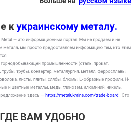
Больше на
русском языке
ие к
украинскому металу.
an Metal — это информационный портал. Мы не продаем и не
м металл, мы просто предоставляем информацию тем, кто этим
тся.
ю горнодобывающей промышленности (сталь, прокат,
 трубы, трубы, конвертер, металлургия, металл, ферросплавы,
роволока, листы, плиты, слябы, блюмы, L-образные профили, H-
ные и цветные металлы, медь, глинозем, алюминий, никель,
е предложение здесь —
https://metalukraine.com/trade-board
. Это
 ГДЕ ВАМ УДОБНО