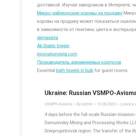
доставкой. Изучая заводчиков в Интернете, ч
Микро-хайлендские коровы на продажу
Микро
коровы на продажу может показаться ошелом
в зависимости от генетики, цвета и экстерьера
demasipta
Ak Diablo trigger
innovationvista.com
Производитель алюминиевых корпусов
Essential
bath towels in bulk
for guest rooms
Ukraine: Russian VSMPO-Avisma 
VSMPO-Avisma
By
admin
13.06.2022
Leave a
4 days before the full-scale Russian invasion
Demurinskiy Mining and Processing Works LLC,
Dniepropetrovsk region. The transfer of the R