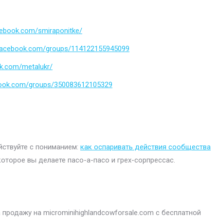
cebook.com/smiraponitke/
.facebook.com/groups/114122155945099
k.com/metalukr/
book.com/groups/350083612105329
ействуйте с пониманием:
как оспаривать действия сообщества
которое вы делаете пасо-а-пасо и грех-сорпрессас.
продажу на microminihighlandcowforsale.com с бесплатной