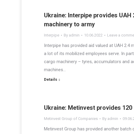
Ukraine: Interpipe provides UAH 2
machinery to army
Interpipe
By
admin
10.06.2022
Leave a comme
Interpipe has provided aid valued at UAH 2.4 
a lot of its mobilized employees serve. In par
cargo machinery – tyres, accumulators and add
machines…
Details
Ukraine: Metinvest provides 120
Metinvest Group of Companies
By
admin
09.06.
Metinvest Group has provided another batch 