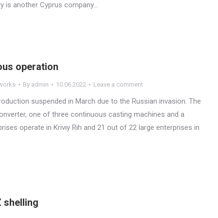
ary is another Cyprus company…
us operation
 works
By
admin
10.06.2022
Leave a comment
production suspended in March due to the Russian invasion. The
onverter, one of three continuous casting machines and a
erprises operate in Kriviy Rih and 21 out of 22 large enterprises in
 shelling