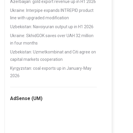
Azerbaijan: gold export revenue up in H1 2026
Ukraine: Interpipe expands INTREPID product
line with upgraded modification
Uzbekistan: Navoiyuran output up in H1 2026
Ukraine: SkhidGOK saves over UAH 32 million
in four months
Uzbekistan: Uzmetkombinat and Citi agree on
capital markets cooperation
Kyrgyzstan: coal exports up in January-May
2026
AdSense (UM)