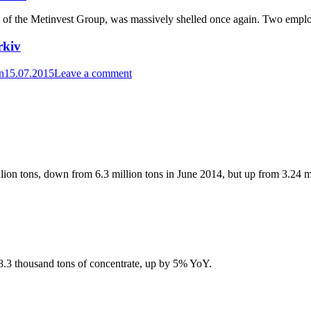
t of the Metinvest Group, was massively shelled once again. Two emplo
rkiv
n
15.07.2015
Leave a comment
lion tons, down from 6.3 million tons in June 2014, but up from 3.24 m
3 thousand tons of concentrate, up by 5% YoY.