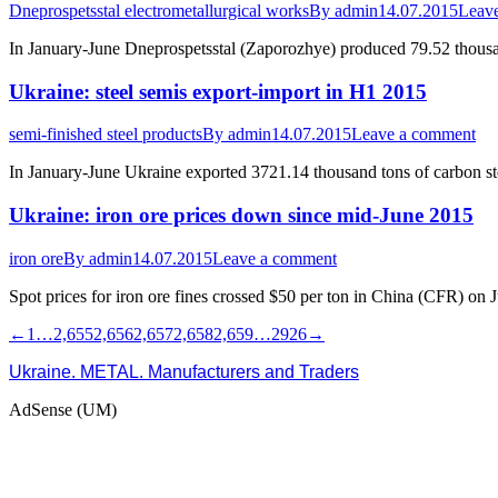
Dneprospetsstal electrometallurgical works
By
admin
14.07.2015
Leav
In January-June Dneprospetsstal (Zaporozhye) produced 79.52 thous
Ukraine: steel semis export-import in H1 2015
semi-finished steel products
By
admin
14.07.2015
Leave a comment
In January-June Ukraine exported 3721.14 thousand tons of carbon s
Ukraine: iron ore prices down since mid-June 2015
iron ore
By
admin
14.07.2015
Leave a comment
Spot prices for iron ore fines crossed $50 per ton in China (CFR) on 
←
1
…
2,655
2,656
2,657
2,658
2,659
…
2926
→
Ukraine. METAL. Manufacturers and Traders
AdSense (UM)