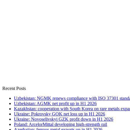
Recent Posts
Uzbekistan: NGMK renews compliance with ISO 37301 stand
Uzbekistan: AGMK net profit up in H1 2026
Kazakhstan: cooperation with South Korea on rare metals expa
Ukraine: Pokrovsky GOK net loss up in H1 2026
Ukraine: Novoselivskyi GZK profit down in H1 2026
Poland: ArcelorMittal developing high-strength rail
Azerbaijan: ferrous metal exports up in H1 2026