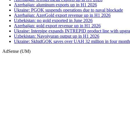
Azerbaijan: aluminum exports up in H1 2026
Ukraine: PGOK suspends operations due to naval blockade
Azerbaijan: AzerGold export revenue up in H1 2026
Uzbekistan: no gold exported in June 2026
Azerbaijan: gold export revenue up in H1 2026
Ukraine: Interpipe expands INTREPID product line with upgra
Uzbekistan: Navoiyuran output up in H1 2026
Ukraine: SkhidGOK saves over UAH 32 million in four month
AdSense (UM)