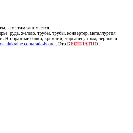
м, кто этим занимается.
е, руда, железо, трубы, трубы, конвертер, металлургия,
и, H-образные балки, кремний, марганец, хром, черные и
/metalukraine.com/trade-board
. Это
БЕСПЛАТНО
.