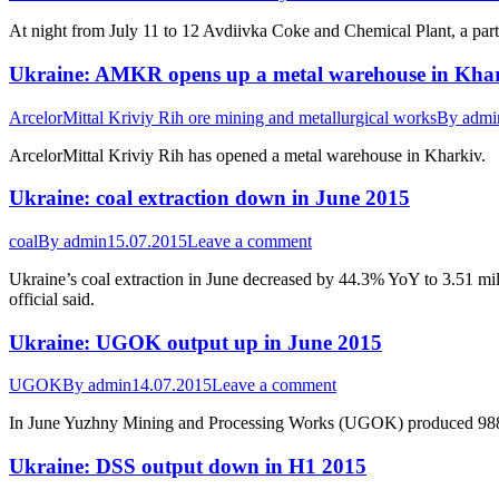
At night from July 11 to 12 Avdiivka Coke and Chemical Plant, a par
Ukraine: AMKR opens up a metal warehouse in Kha
ArcelorMittal Kriviy Rih ore mining and metallurgical works
By
admi
ArcelorMittal Kriviy Rih has opened a metal warehouse in Kharkiv.
Ukraine: coal extraction down in June 2015
coal
By
admin
15.07.2015
Leave a comment
Ukraine’s coal extraction in June decreased by 44.3% YoY to 3.51 mil
official said.
Ukraine: UGOK output up in June 2015
UGOK
By
admin
14.07.2015
Leave a comment
In June Yuzhny Mining and Processing Works (UGOK) produced 988.
Ukraine: DSS output down in H1 2015