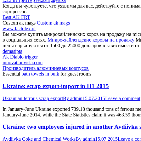
tx22 frt триггер texastriggerusa
Когда вы чувствуете, что уязвимы для вас, действуйте с поним
сорпрессас.
Best AK FRT
Custom ak mags
Custom ak mags
www.factolex.pl
Вы можете купить микрохайлендских коров на продажу на micro
в социальных сетях.
Микро-хайлендские коровы на продажу
Ми
цены варьируются от 1500 до 25000 долларов в зависимости от 
demasipta
Ak Diablo trigger
innovationvista.com
Производитель алюминиевых корпусов
Essential
bath towels in bulk
for guest rooms
Ukraine: scrap export-import in H1 2015
Ukrainian ferrous scrap export
By
admin
15.07.2015
Leave a comment
In January-June Ukraine exported 739.18 thousand tons of ferrous me
January-June 2014, while the State Statistics claim it was 463.59 thou
Ukraine: two employees injured in another Avdiivka s
Avdiivka Coke and Chemical Works
By
admin
15.07.2015
Leave a c