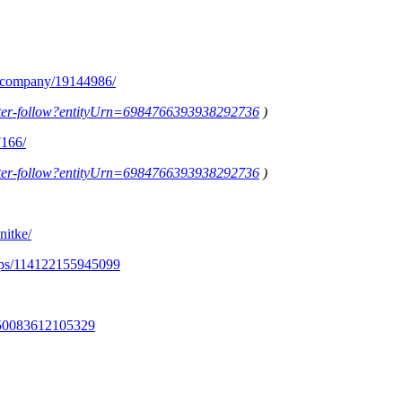
m/company/19144986/
letter-follow?entityUrn=6984766393938292736
)
7166/
letter-follow?entityUrn=6984766393938292736
)
nitke/
ups/114122155945099
350083612105329