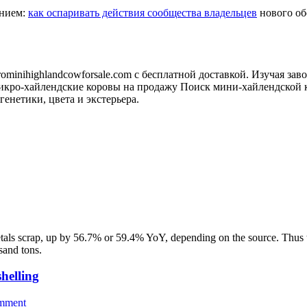
анием:
как оспаривать действия сообщества владельцев
нового обо
minihighlandcowforsale.com с бесплатной доставкой. Изучая зав
кро-хайлендские коровы на продажу Поиск мини-хайлендской к
генетики, цвета и экстерьера.
tals scrap, up by 56.7% or 59.4% YoY, depending on the source. Thus t
sand tons.
helling
omment