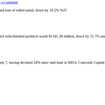
e a comment
and tons of rolled metal, down by 10.2% YoY.
teel semi-finished products worth $1341.28 million, down by 31.7% an
July 7, having declined 24% since mid-June to $49.6, Concorde Capital i