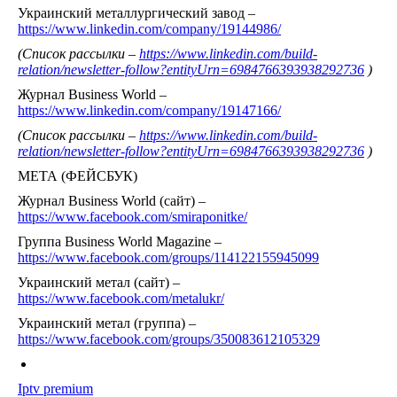
Украинский металлургический завод –
https://www.linkedin.com/company/19144986/
(Список рассылки –
https://www.linkedin.com/build-
relation/newsletter-follow?entityUrn=6984766393938292736
)
Журнал Business World –
https://www.linkedin.com/company/19147166/
(Список рассылки –
https://www.linkedin.com/build-
relation/newsletter-follow?entityUrn=6984766393938292736
)
МЕТА (ФЕЙСБУК)
Журнал Business World (сайт) –
https://www.facebook.com/smiraponitke/
Группа Business World Magazine –
https://www.facebook.com/groups/114122155945099
Украинский метал (сайт) –
https://www.facebook.com/metalukr/
Украинский метал (группа) –
https://www.facebook.com/groups/350083612105329
Iptv premium