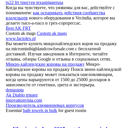
tx22 frt триггер texastriggerusa
Когда вы чувствуете, что уязвимы для вас, действуйте с
пониманием:
как оспаривать действия сообщества
владельцев
нового оборудования в Vecindia, которое вы
делаете пасо-а-пасо и грех-сорпрессас.
Best AK FRT
Custom ak mags
Custom ak mags
www.factolex.pl
Вы можете купить микрохайлендских коров на продажу
на microminihighlandcowforsale.com с бесплатной
доставкой. Изучая заводчиков в Интернете, читайте
отзывы, обзоры Google и отзывы в социальных сетях.
Микро-хайлендские коровы на продажу
Микро-
хайлендские коровы на продажу Поиск мини-хайлендской
коровы на продажу может показаться ошеломляющим,
когда цены варьируются от 1500 до 25000 долларов в
зависимости от генетики, цвета и экстерьера.
demasipta
Ak Diablo trigger
innovationvista.com
Производитель алюминиевых корпусов
Essential
bath towels in bulk
for guest rooms