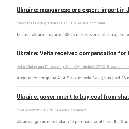
Ukraine: manganese ore export-import in 
manganese ore
By
admin
23.07.2015
Leave a comment
In June Ukraine imported $8.26 million worth of manganese o
Ukraine: Velta received compensation for f
Velta Mining and Processing Works
By
admin
22.07.2015
Leave a co
Assurance company AHA Strakhovanie (Kiev) has paid 26 mill
Ukraine: government to buy coal from sha
coal
By
admin
22.07.2015
Leave a comment
Ukrainian government plans to purchase coal from the Sout