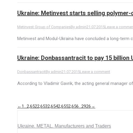
Ukraine: Metinvest starts selling polymer-
Metinvest Group of Companies
By
admin
21.07.2015
Leave a comme
Metinvest and Modul-Ukraina have concluded a long-term c
Ukraine: Donbassantracit to pay 15 billion
Donbassantracit
By
admin
21.07.2015
Leave a comment
According to Vladimir Gavrik, the acting general manager o
←
1
…
2,652
2,653
2,654
2,655
2,656
…
2926
→
Ukraine. METAL. Manufacturers and Traders