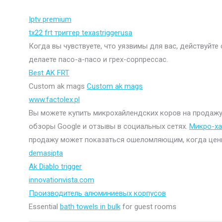
Iptv premium
tx22 frt триггер texastriggerusa
Когда вы чувствуете, что уязвимы для вас, действуйте
делаете пасо-а-пасо и грех-сорпрессас.
Best AK FRT
Custom ak mags
Custom ak mags
www.factolex.pl
Вы можете купить микрохайлендских коров на продажу н
обзоры Google и отзывы в социальных сетях.
Микро-ха
продажу может показаться ошеломляющим, когда цены в
demasipta
Ak Diablo trigger
innovationvista.com
Производитель алюминиевых корпусов
Essential
bath towels in bulk
for guest rooms