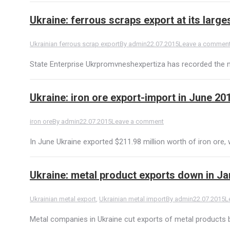
Ukraine: ferrous scraps export at its large
Ukrainian ferrous scrap export
By
admin
22.07.2015
Leave a commen
State Enterprise Ukrpromvneshexpertiza has recorded the ma
Ukraine: iron ore export-import in June 20
iron ore
By
admin
22.07.2015
Leave a comment
In June Ukraine exported $211.98 million worth of iron ore, w
Ukraine: metal product exports down in J
Ukrainian metal export
,
Ukrainian metal import
By
admin
22.07.2015
L
Metal companies in Ukraine cut exports of metal products by 