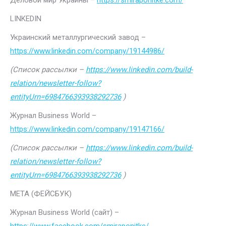
Деловой мир Украины –
https://smiraponitke.com/
LINKEDIN
Украинский металлургический завод –
https://www.linkedin.com/company/19144986/
(Список рассылки –
https://www.linkedin.com/build-
relation/newsletter-follow?
entityUrn=6984766393938292736
)
Журнал Business World –
https://www.linkedin.com/company/19147166/
(Список рассылки –
https://www.linkedin.com/build-
relation/newsletter-follow?
entityUrn=6984766393938292736
)
МЕТА (ФЕЙСБУК)
Журнал Business World (сайт) –