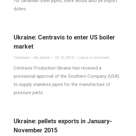
for Ukrainian steel pipes, there would also be import
duties.
Ukraine: Centravis to enter US boiler
market
Centravis
By
admin
23.12.2015
Leave a comment
Centravis Production Ukraine has received a
provisional approval of the Southern Company (USA)
to supply stainless pipes for the manufacture of
pressure parts.
Ukraine: pellets exports in January-
November 2015