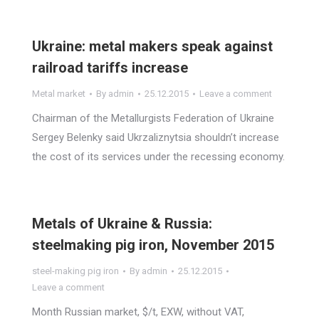
Ukraine: metal makers speak against
railroad tariffs increase
Metal market
By
admin
25.12.2015
Leave a comment
Chairman of the Metallurgists Federation of Ukraine
Sergey Belenky said Ukrzaliznytsia shouldn’t increase
the cost of its services under the recessing economy.
Metals of Ukraine & Russia:
steelmaking pig iron, November 2015
steel-making pig iron
By
admin
25.12.2015
Leave a comment
Month Russian market, $/t, EXW, without VAT,