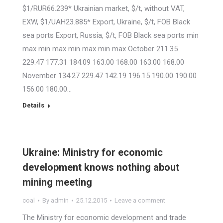
$1/RUR66.239* Ukrainian market, $/t, without VAT,
EXW, $1/UAH23.885* Export, Ukraine, $/t, FOB Black
sea ports Export, Russia, $/t, FOB Black sea ports min
max min max min max min max October 211.35
229.47 177.31 184.09 163.00 168.00 163.00 168.00
November 134.27 229.47 142.19 196.15 190.00 190.00
156.00 180.00…
Details
Ukraine: Ministry for economic
development knows nothing about
mining meeting
coal
By
admin
25.12.2015
Leave a comment
The Ministry for economic development and trade