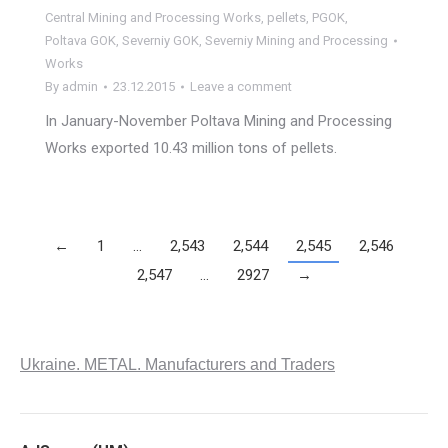
Central Mining and Processing Works
,
pellets
,
PGOK
,
Poltava GOK
,
Severniy GOK
,
Severniy Mining and Processing
Works
By
admin
23.12.2015
Leave a comment
In January-November Poltava Mining and Processing
Works exported 10.43 million tons of pellets.
←
1
…
2,543
2,544
2,545
2,546
2,547
…
2927
→
Ukraine. METAL. Manufacturers and Traders