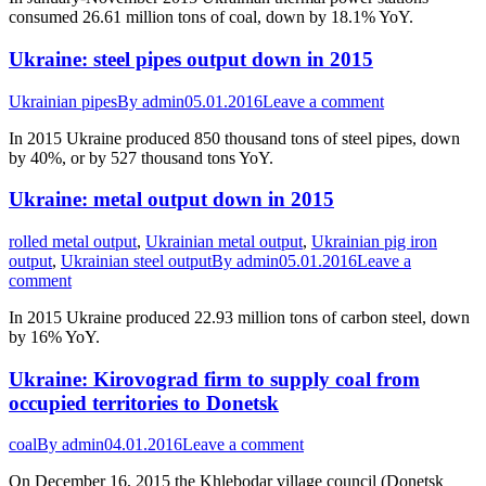
consumed 26.61 million tons of coal, down by 18.1% YoY.
Ukraine: steel pipes output down in 2015
Ukrainian pipes
By
admin
05.01.2016
Leave a comment
In 2015 Ukraine produced 850 thousand tons of steel pipes, down
by 40%, or by 527 thousand tons YoY.
Ukraine: metal output down in 2015
rolled metal output
,
Ukrainian metal output
,
Ukrainian pig iron
output
,
Ukrainian steel output
By
admin
05.01.2016
Leave a
comment
In 2015 Ukraine produced 22.93 million tons of carbon steel, down
by 16% YoY.
Ukraine: Kirovograd firm to supply coal from
occupied territories to Donetsk
coal
By
admin
04.01.2016
Leave a comment
On December 16, 2015 the Khlebodar village council (Donetsk