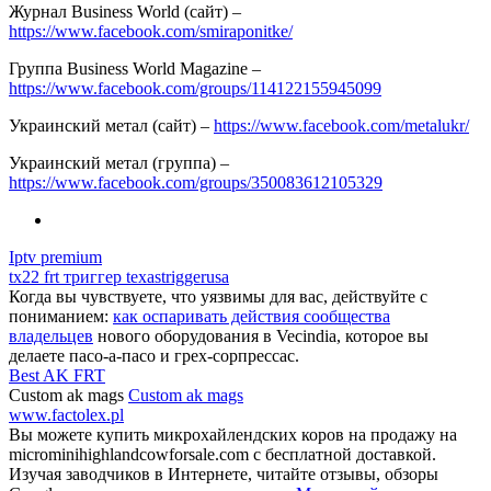
Журнал Business World (сайт) –
https://www.facebook.com/smiraponitke/
Группа Business World Magazine –
https://www.facebook.com/groups/114122155945099
Украинский метал (сайт) –
https://www.facebook.com/metalukr/
Украинский метал (группа) –
https://www.facebook.com/groups/350083612105329
Iptv premium
tx22 frt триггер texastriggerusa
Когда вы чувствуете, что уязвимы для вас, действуйте с
пониманием:
как оспаривать действия сообщества
владельцев
нового оборудования в Vecindia, которое вы
делаете пасо-а-пасо и грех-сорпрессас.
Best AK FRT
Custom ak mags
Custom ak mags
www.factolex.pl
Вы можете купить микрохайлендских коров на продажу на
microminihighlandcowforsale.com с бесплатной доставкой.
Изучая заводчиков в Интернете, читайте отзывы, обзоры