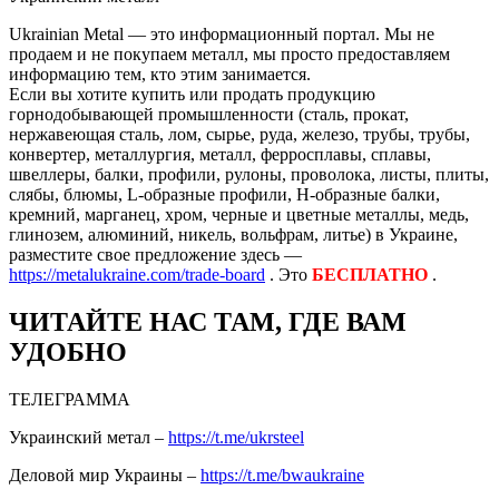
Ukrainian Metal — это информационный портал. Мы не
продаем и не покупаем металл, мы просто предоставляем
информацию тем, кто этим занимается.
Если вы хотите купить или продать продукцию
горнодобывающей промышленности (сталь, прокат,
нержавеющая сталь, лом, сырье, руда, железо, трубы, трубы,
конвертер, металлургия, металл, ферросплавы, сплавы,
швеллеры, балки, профили, рулоны, проволока, листы, плиты,
слябы, блюмы, L-образные профили, H-образные балки,
кремний, марганец, хром, черные и цветные металлы, медь,
глинозем, алюминий, никель, вольфрам, литье) в Украине,
разместите свое предложение здесь —
https://metalukraine.com/trade-board
. Это
БЕСПЛАТНО
.
ЧИТАЙТЕ НАС ТАМ, ГДЕ ВАМ
УДОБНО
ТЕЛЕГРАММА
Украинский метал –
https://t.me/ukrsteel
Деловой мир Украины –
https://t.me/bwaukraine