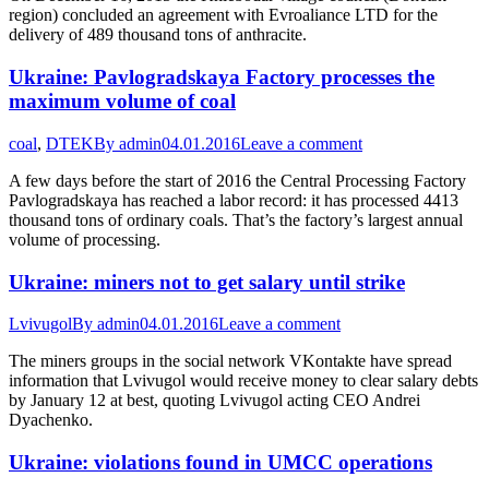
region) concluded an agreement with Evroaliance LTD for the
delivery of 489 thousand tons of anthracite.
Ukraine: Pavlogradskaya Factory processes the
maximum volume of coal
coal
,
DTEK
By
admin
04.01.2016
Leave a comment
A few days before the start of 2016 the Central Processing Factory
Pavlogradskaya has reached a labor record: it has processed 4413
thousand tons of ordinary coals. That’s the factory’s largest annual
volume of processing.
Ukraine: miners not to get salary until strike
Lvivugol
By
admin
04.01.2016
Leave a comment
The miners groups in the social network VKontakte have spread
information that Lvivugol would receive money to clear salary debts
by January 12 at best, quoting Lvivugol acting CEO Andrei
Dyachenko.
Ukraine: violations found in UMCC operations