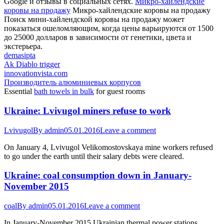
Google и отзывы в социальных сетях.
Микро-хайлендские
коровы на продажу
Микро-хайлендские коровы на продажу
Поиск мини-хайлендской коровы на продажу может
показаться ошеломляющим, когда цены варьируются от 1500
до 25000 долларов в зависимости от генетики, цвета и
экстерьера.
demasipta
Ak Diablo trigger
innovationvista.com
Производитель алюминиевых корпусов
Essential
bath towels in bulk
for guest rooms
Ukraine: Lvivugol miners refuse to work
Lvivugol
By
admin
05.01.2016
Leave a comment
On January 4, Lvivugol Velikomostovskaya mine workers refused
to go under the earth until their salary debts were cleared.
Ukraine: coal consumption down in January-
November 2015
coal
By
admin
05.01.2016
Leave a comment
In January-November 2015 Ukrainian thermal power stations