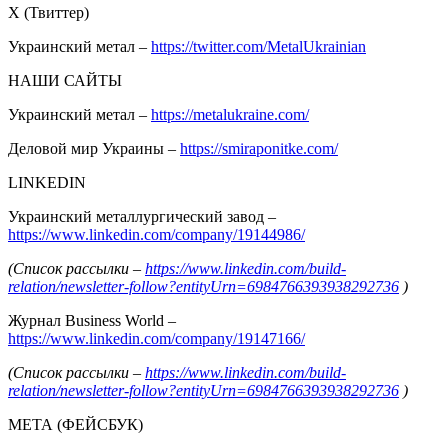
Х (Твиттер)
Украинский метал –
https://twitter.com/MetalUkrainian
НАШИ САЙТЫ
Украинский метал –
https://metalukraine.com/
Деловой мир Украины –
https://smiraponitke.com/
LINKEDIN
Украинский металлургический завод –
https://www.linkedin.com/company/19144986/
(Список рассылки –
https://www.linkedin.com/build-
relation/newsletter-follow?entityUrn=6984766393938292736
)
Журнал Business World –
https://www.linkedin.com/company/19147166/
(Список рассылки –
https://www.linkedin.com/build-
relation/newsletter-follow?entityUrn=6984766393938292736
)
МЕТА (ФЕЙСБУК)