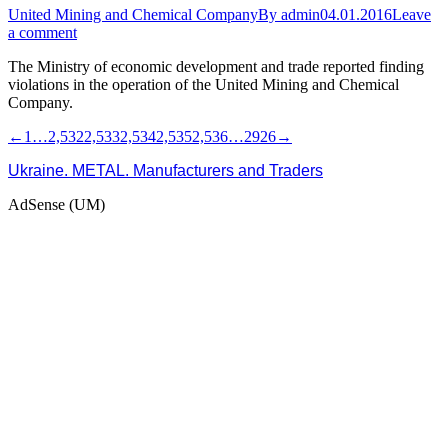
United Mining and Chemical Company
By
admin
04.01.2016
Leave
a comment
The Ministry of economic development and trade reported finding
violations in the operation of the United Mining and Chemical
Company.
←
1
…
2,532
2,533
2,534
2,535
2,536
…
2926
→
Ukraine. METAL. Manufacturers and Traders
AdSense (UM)