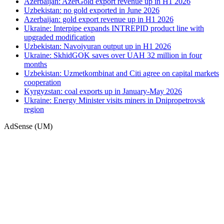
Azerbaijan: AzerGold export revenue up in H1 2026
Uzbekistan: no gold exported in June 2026
Azerbaijan: gold export revenue up in H1 2026
Ukraine: Interpipe expands INTREPID product line with
upgraded modification
Uzbekistan: Navoiyuran output up in H1 2026
Ukraine: SkhidGOK saves over UAH 32 million in four
months
Uzbekistan: Uzmetkombinat and Citi agree on capital markets
cooperation
Kyrgyzstan: coal exports up in January-May 2026
Ukraine: Energy Minister visits miners in Dnipropetrovsk
region
AdSense (UM)