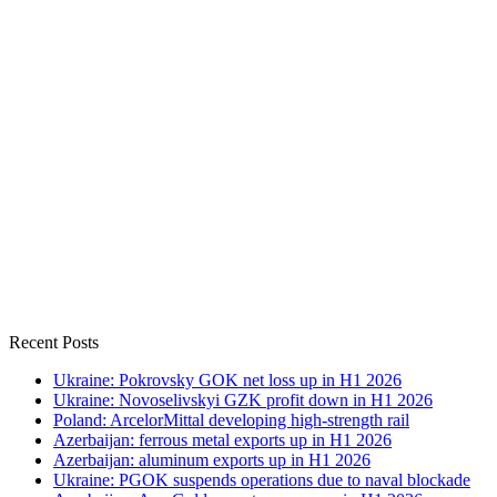
Recent Posts
Ukraine: Pokrovsky GOK net loss up in H1 2026
Ukraine: Novoselivskyi GZK profit down in H1 2026
Poland: ArcelorMittal developing high-strength rail
Azerbaijan: ferrous metal exports up in H1 2026
Azerbaijan: aluminum exports up in H1 2026
Ukraine: PGOK suspends operations due to naval blockade