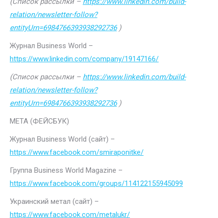
(Список рассылки –
https://www.linkedin.com/build-
relation/newsletter-follow?
entityUrn=6984766393938292736
)
Журнал Business World –
https://www.linkedin.com/company/19147166/
(Список рассылки –
https://www.linkedin.com/build-
relation/newsletter-follow?
entityUrn=6984766393938292736
)
МЕТА (ФЕЙСБУК)
Журнал Business World (сайт) –
https://www.facebook.com/smiraponitke/
Группа Business World Magazine –
https://www.facebook.com/groups/114122155945099
Украинский метал (сайт) –
https://www.facebook.com/metalukr/