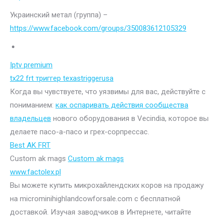
Украинский метал (группа) –
https://www.facebook.com/groups/350083612105329
Iptv premium
tx22 frt триггер texastriggerusa
Когда вы чувствуете, что уязвимы для вас, действуйте с
пониманием:
как оспаривать действия сообщества
владельцев
нового оборудования в Vecindia, которое вы
делаете пасо-а-пасо и грех-сорпрессас.
Best AK FRT
Custom ak mags
Custom ak mags
www.factolex.pl
Вы можете купить микрохайлендских коров на продажу
на microminihighlandcowforsale.com с бесплатной
доставкой. Изучая заводчиков в Интернете, читайте