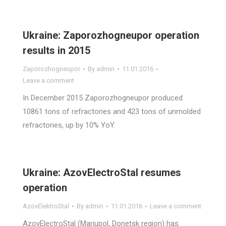
Ukraine: Zaporozhogneupor operation
results in 2015
Zaporozhogneupor
By
admin
11.01.2016
Leave a comment
In December 2015 Zaporozhogneupor produced
10861 tons of refractories and 423 tons of unmolded
refractories, up by 10% YoY.
Ukraine: AzovElectroStal resumes
operation
AzovElektroStal
By
admin
11.01.2016
Leave a comment
AzovElectroStal (Mariupol, Donetsk region) has