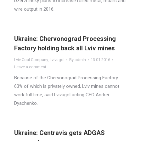
Dzerzhinsky plans to increase rolled metal, rebars and
wire output in 2016.
Ukraine: Chervonograd Processing
Factory holding back all Lviv mines
Lviv Coal Company
,
Lvivugol
By
admin
13.01.2016
Leave a comment
Because of the Chervonograd Processing Factory,
63% of which is privately owned, Lviv mines cannot
work full time, said Lvivugol acting CEO Andrei
Dyachenko.
Ukraine: Centravis gets ADGAS