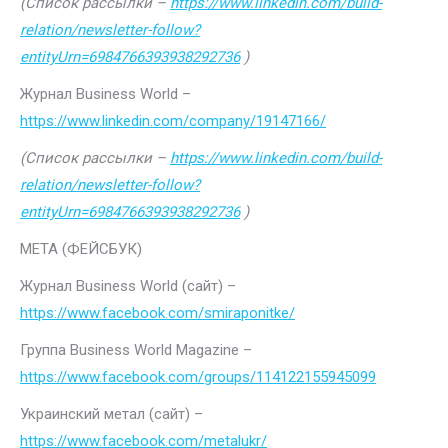
(Список рассылки –
https://www.linkedin.com/build-
relation/newsletter-follow?
entityUrn=6984766393938292736
)
Журнал Business World –
https://www.linkedin.com/company/19147166/
(Список рассылки –
https://www.linkedin.com/build-
relation/newsletter-follow?
entityUrn=6984766393938292736
)
МЕТА (ФЕЙСБУК)
Журнал Business World (сайт) –
https://www.facebook.com/smiraponitke/
Группа Business World Magazine –
https://www.facebook.com/groups/114122155945099
Украинский метал (сайт) –
https://www.facebook.com/metalukr/