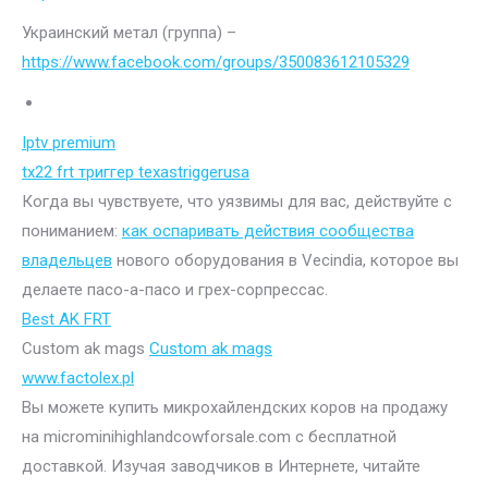
Украинский метал (группа) –
https://www.facebook.com/groups/350083612105329
Iptv premium
tx22 frt триггер texastriggerusa
Когда вы чувствуете, что уязвимы для вас, действуйте с
пониманием:
как оспаривать действия сообщества
владельцев
нового оборудования в Vecindia, которое вы
делаете пасо-а-пасо и грех-сорпрессас.
Best AK FRT
Custom ak mags
Custom ak mags
www.factolex.pl
Вы можете купить микрохайлендских коров на продажу
на microminihighlandcowforsale.com с бесплатной
доставкой. Изучая заводчиков в Интернете, читайте