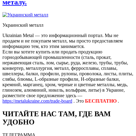
металу.
Украинский металл
Ukrainian Metal — это информационный портал. Мы не
продаем и не покупаем металл, мы просто предоставляем
информацию тем, кто этим занимается.
Если вы хотите купить или продать продукцию
горнодобывающей промышленности (сталь, прокат,
нержавеющая сталь, лом, сырье, руда, железо, трубы, трубы,
конвертер, металлургия, металл, ферросплавы, сплавы,
швеллеры, балки, профили, рулоны, проволока, листы, плиты,
слябы, блюмы, L-образные профили, H-образные балки,
кремний, марганец, хром, черные и цветные металлы, медь,
глинозем, алюминий, никель, вольфрам, литье) в Украине,
разместите свое предложение здесь —
https://metalukraine.com/trade-board
. Это
БЕСПЛАТНО
.
ЧИТАЙТЕ НАС ТАМ, ГДЕ ВАМ
УДОБНО
ТЕЛЕГРАММА