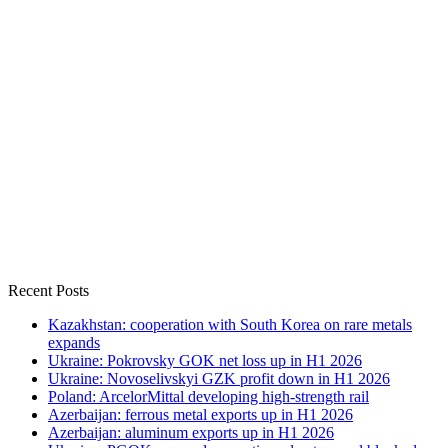
Recent Posts
Kazakhstan: cooperation with South Korea on rare metals
expands
Ukraine: Pokrovsky GOK net loss up in H1 2026
Ukraine: Novoselivskyi GZK profit down in H1 2026
Poland: ArcelorMittal developing high-strength rail
Azerbaijan: ferrous metal exports up in H1 2026
Azerbaijan: aluminum exports up in H1 2026