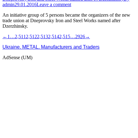
admin
29.01.2016
Leave a comment
An initiative group of 5 persons became the organizers of the new
trade union at Dneprovsky Iron and Steel Works named after
Dzerzhinsky.
←
1
…
2,511
2,512
2,513
2,514
2,515
…
2926
→
Ukraine. METAL. Manufacturers and Traders
AdSense (UM)