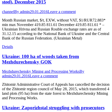
steel), December 2015
channel
By
admin
29.01.2016
Leave a comment
Month Russian market, $/t, EXW, without VAT, $1/RUR72.883*
min max November 419.85 811.61 December 419.85 811.61 * –
Ukrainian Hrivna and Russian Rouble exchange rates are as of
31.12.15 according to the National Bank of Ukraine and the Central
Bank of the Russian Federation. (Ukrainian Metal)
Details
Ukraine: 100 ha of woods taken from
Mezhdurechensky GOK
Mezhdurechensky Mining and Processing Works
By
admin
29.01.2016
Leave a comment
Zhitomir Administrative Court of Appeals has cancelled the decision
of the Zhitomir region council of May 28, 2015, which transferred 4
land plots (95 ha) from the state forest to Mezhdurechensky Mining
and Processing Works.
Ukraine: Zaporizhstal struggling with prosecutors