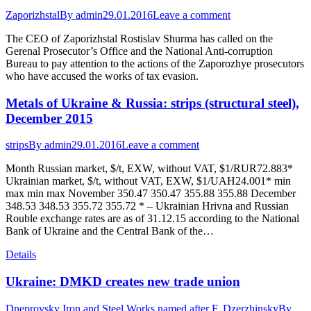
Zaporizhstal
By
admin
29.01.2016
Leave a comment
The CEO of Zaporizhstal Rostislav Shurma has called on the
Gerenal Prosecutor’s Office and the National Anti-corruption
Bureau to pay attention to the actions of the Zaporozhye prosecutors
who have accused the works of tax evasion.
Metals of Ukraine & Russia: strips (structural steel),
December 2015
strips
By
admin
29.01.2016
Leave a comment
Month Russian market, $/t, EXW, without VAT, $1/RUR72.883*
Ukrainian market, $/t, without VAT, EXW, $1/UAH24.001* min
max min max November 350.47 350.47 355.88 355.88 December
348.53 348.53 355.72 355.72 * – Ukrainian Hrivna and Russian
Rouble exchange rates are as of 31.12.15 according to the National
Bank of Ukraine and the Central Bank of the…
Details
Ukraine: DMKD creates new trade union
Dneprovsky Iron and Steel Works named after F. Dzerzhinsky
By