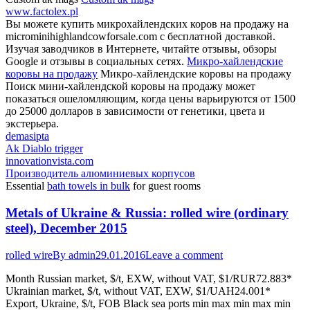
www.factolex.pl
Вы можете купить микрохайлендских коров на продажу на
microminihighlandcowforsale.com с бесплатной доставкой.
Изучая заводчиков в Интернете, читайте отзывы, обзоры
Google и отзывы в социальных сетях.
Микро-хайлендские
коровы на продажу
Микро-хайлендские коровы на продажу
Поиск мини-хайлендской коровы на продажу может
показаться ошеломляющим, когда цены варьируются от 1500
до 25000 долларов в зависимости от генетики, цвета и
экстерьера.
demasipta
Ak Diablo trigger
innovationvista.com
Производитель алюминиевых корпусов
Essential
bath towels in bulk
for guest rooms
Metals of Ukraine & Russia: rolled wire (ordinary
steel), December 2015
rolled wire
By
admin
29.01.2016
Leave a comment
Month Russian market, $/t, EXW, without VAT, $1/RUR72.883*
Ukrainian market, $/t, without VAT, EXW, $1/UAH24.001*
Export, Ukraine, $/t, FOB Black sea ports min max min max min