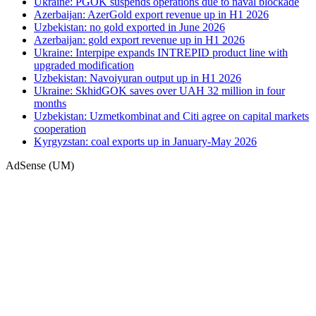
Ukraine: PGOK suspends operations due to naval blockade
Azerbaijan: AzerGold export revenue up in H1 2026
Uzbekistan: no gold exported in June 2026
Azerbaijan: gold export revenue up in H1 2026
Ukraine: Interpipe expands INTREPID product line with
upgraded modification
Uzbekistan: Navoiyuran output up in H1 2026
Ukraine: SkhidGOK saves over UAH 32 million in four
months
Uzbekistan: Uzmetkombinat and Citi agree on capital markets
cooperation
Kyrgyzstan: coal exports up in January-May 2026
AdSense (UM)