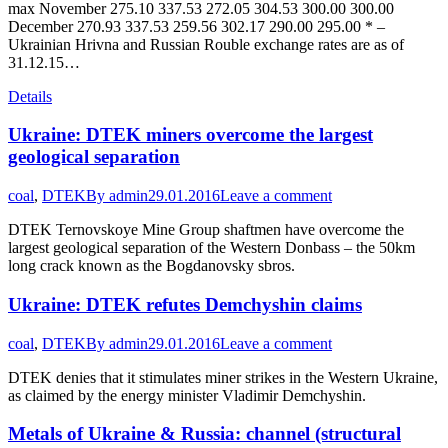
max November 275.10 337.53 272.05 304.53 300.00 300.00
December 270.93 337.53 259.56 302.17 290.00 295.00 * –
Ukrainian Hrivna and Russian Rouble exchange rates are as of
31.12.15…
Details
Ukraine: DTEK miners overcome the largest
geological separation
coal
,
DTEK
By
admin
29.01.2016
Leave a comment
DTEK Ternovskoye Mine Group shaftmen have overcome the
largest geological separation of the Western Donbass – the 50km
long crack known as the Bogdanovsky sbros.
Ukraine: DTEK refutes Demchyshin claims
coal
,
DTEK
By
admin
29.01.2016
Leave a comment
DTEK denies that it stimulates miner strikes in the Western Ukraine,
as claimed by the energy minister Vladimir Demchyshin.
Metals of Ukraine & Russia: channel (structural