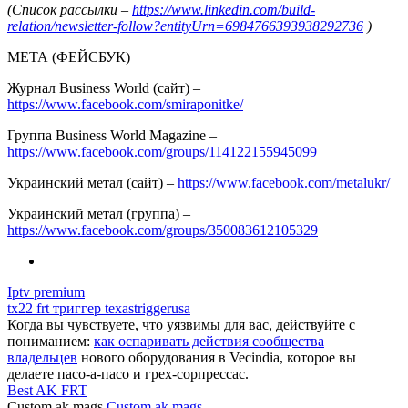
(Список рассылки –
https://www.linkedin.com/build-
relation/newsletter-follow?entityUrn=6984766393938292736
)
МЕТА (ФЕЙСБУК)
Журнал Business World (сайт) –
https://www.facebook.com/smiraponitke/
Группа Business World Magazine –
https://www.facebook.com/groups/114122155945099
Украинский метал (сайт) –
https://www.facebook.com/metalukr/
Украинский метал (группа) –
https://www.facebook.com/groups/350083612105329
Iptv premium
tx22 frt триггер texastriggerusa
Когда вы чувствуете, что уязвимы для вас, действуйте с
пониманием:
как оспаривать действия сообщества
владельцев
нового оборудования в Vecindia, которое вы
делаете пасо-а-пасо и грех-сорпрессас.
Best AK FRT
Custom ak mags
Custom ak mags