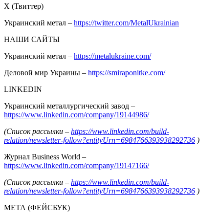
Х (Твиттер)
Украинский метал –
https://twitter.com/MetalUkrainian
НАШИ САЙТЫ
Украинский метал –
https://metalukraine.com/
Деловой мир Украины –
https://smiraponitke.com/
LINKEDIN
Украинский металлургический завод –
https://www.linkedin.com/company/19144986/
(Список рассылки –
https://www.linkedin.com/build-
relation/newsletter-follow?entityUrn=6984766393938292736
)
Журнал Business World –
https://www.linkedin.com/company/19147166/
(Список рассылки –
https://www.linkedin.com/build-
relation/newsletter-follow?entityUrn=6984766393938292736
)
МЕТА (ФЕЙСБУК)