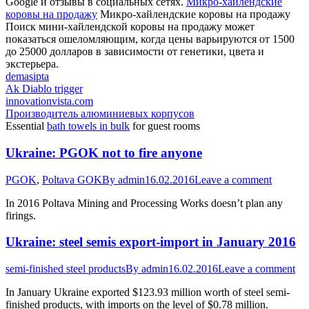
Google и отзывы в социальных сетях.
Микро-хайлендские
коровы на продажу
Микро-хайлендские коровы на продажу
Поиск мини-хайлендской коровы на продажу может
показаться ошеломляющим, когда цены варьируются от 1500
до 25000 долларов в зависимости от генетики, цвета и
экстерьера.
demasipta
Ak Diablo trigger
innovationvista.com
Производитель алюминиевых корпусов
Essential
bath towels in bulk
for guest rooms
Ukraine: PGOK not to fire anyone
PGOK
,
Poltava GOK
By
admin
16.02.2016
Leave a comment
In 2016 Poltava Mining and Processing Works doesn’t plan any
firings.
Ukraine: steel semis export-import in January 2016
semi-finished steel products
By
admin
16.02.2016
Leave a comment
In January Ukraine exported $123.93 million worth of steel semi-
finished products, with imports on the level of $0.78 million.