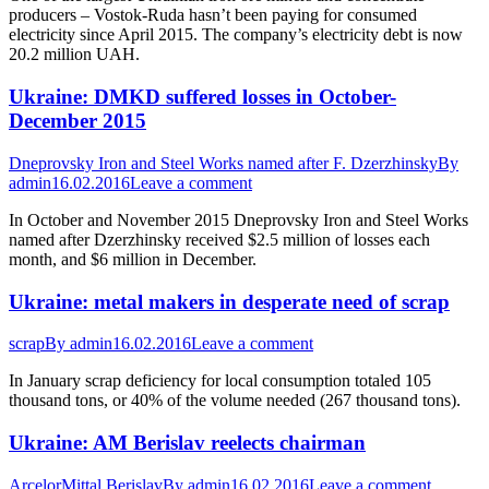
producers – Vostok-Ruda hasn’t been paying for consumed
electricity since April 2015. The company’s electricity debt is now
20.2 million UAH.
Ukraine: DMKD suffered losses in October-
December 2015
Dneprovsky Iron and Steel Works named after F. Dzerzhinsky
By
admin
16.02.2016
Leave a comment
In October and November 2015 Dneprovsky Iron and Steel Works
named after Dzerzhinsky received $2.5 million of losses each
month, and $6 million in December.
Ukraine: metal makers in desperate need of scrap
scrap
By
admin
16.02.2016
Leave a comment
In January scrap deficiency for local consumption totaled 105
thousand tons, or 40% of the volume needed (267 thousand tons).
Ukraine: AM Berislav reelects chairman
ArcelorMittal Berislav
By
admin
16.02.2016
Leave a comment