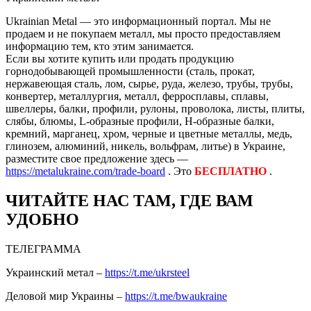
Ukrainian Metal — это информационный портал. Мы не
продаем и не покупаем металл, мы просто предоставляем
информацию тем, кто этим занимается.
Если вы хотите купить или продать продукцию
горнодобывающей промышленности (сталь, прокат,
нержавеющая сталь, лом, сырье, руда, железо, трубы, трубы,
конвертер, металлургия, металл, ферросплавы, сплавы,
швеллеры, балки, профили, рулоны, проволока, листы, плиты,
слябы, блюмы, L-образные профили, H-образные балки,
кремний, марганец, хром, черные и цветные металлы, медь,
глинозем, алюминий, никель, вольфрам, литье) в Украине,
разместите свое предложение здесь —
https://metalukraine.com/trade-board
. Это
БЕСПЛАТНО
.
ЧИТАЙТЕ НАС ТАМ, ГДЕ ВАМ
УДОБНО
ТЕЛЕГРАММА
Украинский метал –
https://t.me/ukrsteel
Деловой мир Украины –
https://t.me/bwaukraine