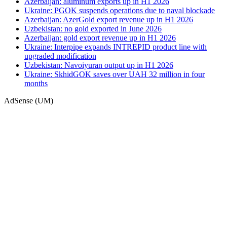
Azerbaijan: aluminum exports up in H1 2026
Ukraine: PGOK suspends operations due to naval blockade
Azerbaijan: AzerGold export revenue up in H1 2026
Uzbekistan: no gold exported in June 2026
Azerbaijan: gold export revenue up in H1 2026
Ukraine: Interpipe expands INTREPID product line with
upgraded modification
Uzbekistan: Navoiyuran output up in H1 2026
Ukraine: SkhidGOK saves over UAH 32 million in four
months
AdSense (UM)