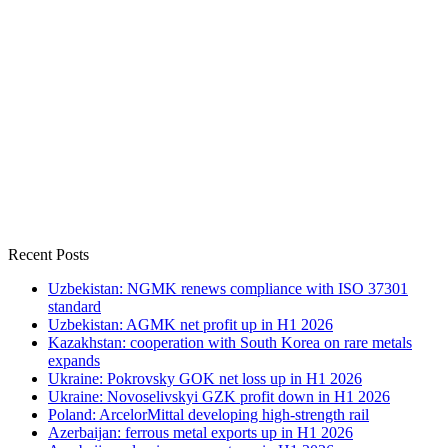
Recent Posts
Uzbekistan: NGMK renews compliance with ISO 37301
standard
Uzbekistan: AGMK net profit up in H1 2026
Kazakhstan: cooperation with South Korea on rare metals
expands
Ukraine: Pokrovsky GOK net loss up in H1 2026
Ukraine: Novoselivskyi GZK profit down in H1 2026
Poland: ArcelorMittal developing high-strength rail
Azerbaijan: ferrous metal exports up in H1 2026