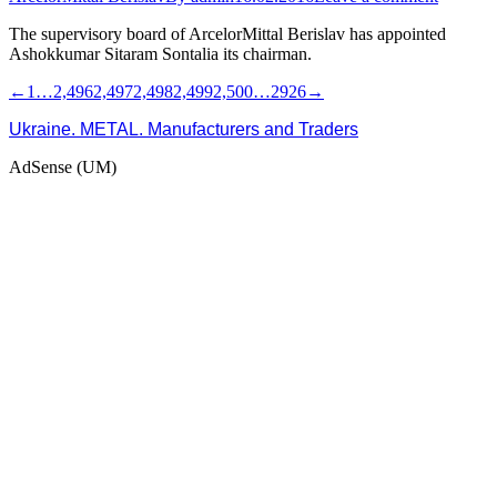
The supervisory board of ArcelorMittal Berislav has appointed
Ashokkumar Sitaram Sontalia its chairman.
←
1
…
2,496
2,497
2,498
2,499
2,500
…
2926
→
Ukraine. METAL. Manufacturers and Traders
AdSense (UM)