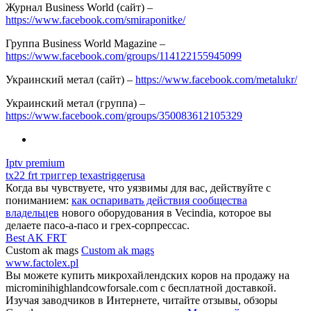
Журнал Business World (сайт) –
https://www.facebook.com/smiraponitke/
Группа Business World Magazine –
https://www.facebook.com/groups/114122155945099
Украинский метал (сайт) –
https://www.facebook.com/metalukr/
Украинский метал (группа) –
https://www.facebook.com/groups/350083612105329
Iptv premium
tx22 frt триггер texastriggerusa
Когда вы чувствуете, что уязвимы для вас, действуйте с
пониманием:
как оспаривать действия сообщества
владельцев
нового оборудования в Vecindia, которое вы
делаете пасо-а-пасо и грех-сорпрессас.
Best AK FRT
Custom ak mags
Custom ak mags
www.factolex.pl
Вы можете купить микрохайлендских коров на продажу на
microminihighlandcowforsale.com с бесплатной доставкой.
Изучая заводчиков в Интернете, читайте отзывы, обзоры