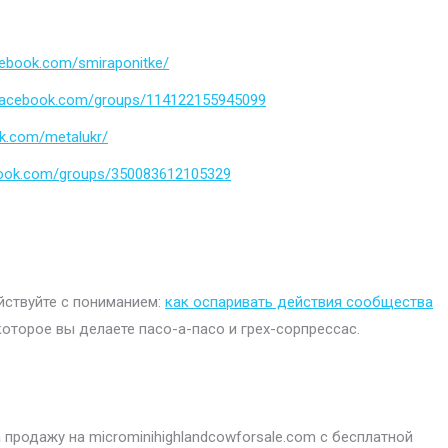
cebook.com/smiraponitke/
.facebook.com/groups/114122155945099
k.com/metalukr/
book.com/groups/350083612105329
ействуйте с пониманием:
как оспаривать действия сообщества
которое вы делаете пасо-а-пасо и грех-сорпрессас.
продажу на microminihighlandcowforsale.com с бесплатной