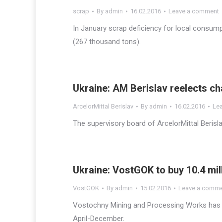
scrap
By
admin
16.02.2016
Leave a comment
In January scrap deficiency for local consum
(267 thousand tons).
Ukraine: AM Berislav reelects c
ArcelorMittal Berislav
By
admin
16.02.2016
Le
The supervisory board of ArcelorMittal Beris
Ukraine: VostGOK to buy 10.4 mil
VostGOK
By
admin
15.02.2016
Leave a comm
Vostochny Mining and Processing Works has a
April-December.