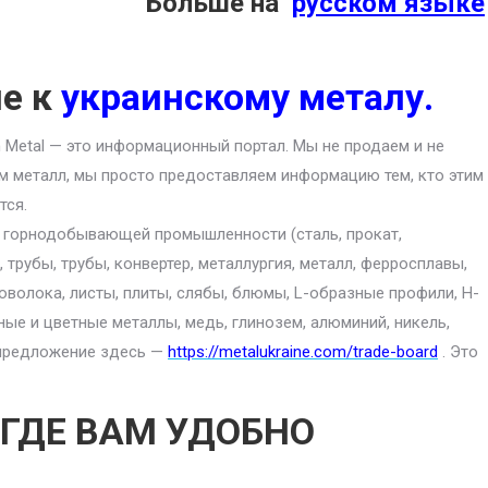
Больше на
русском языке
ие к
украинскому металу.
an Metal — это информационный портал. Мы не продаем и не
м металл, мы просто предоставляем информацию тем, кто этим
тся.
ю горнодобывающей промышленности (сталь, прокат,
 трубы, трубы, конвертер, металлургия, металл, ферросплавы,
роволока, листы, плиты, слябы, блюмы, L-образные профили, H-
ные и цветные металлы, медь, глинозем, алюминий, никель,
е предложение здесь —
https://metalukraine.com/trade-board
. Это
 ГДЕ ВАМ УДОБНО