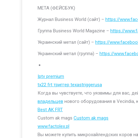
МЕТА (ФЕЙСБУК)
Журнал Business World (сайт) –
https://www.fa
Группа Business World Magazine –
https://www
Украинский метал (сайт) –
https://www.faceboo
Украинский метал (группа) –
https://www.face
Iptv premium
tx22 frt триггер texastriggerusa
Когда вы чувствуете, что уязвимы для вас, д
владельцев
нового оборудования в Vecindia, 
Best AK FRT
Custom ak mags
Custom ak mags
www.factolex.pl
Вы можете купить микрохайлендских коров на 