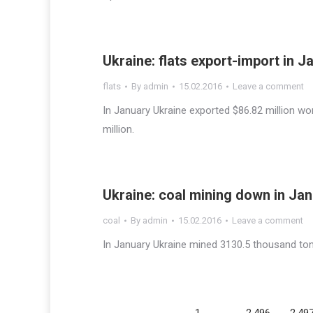
Ukraine: flats export-import in 
flats
By
admin
15.02.2016
Leave a comment
In January Ukraine exported $86.82 million wort
million.
Ukraine: coal mining down in Ja
coal
By
admin
15.02.2016
Leave a comment
In January Ukraine mined 3130.5 thousand ton