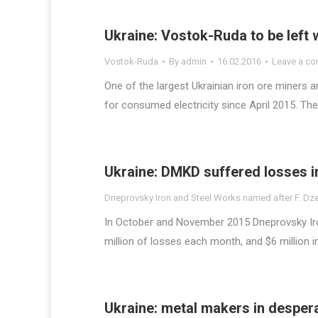
Ukraine: Vostok-Ruda to be left w
Vostok-Ruda
By
admin
16.02.2016
Leave a c
One of the largest Ukrainian iron ore miners
for consumed electricity since April 2015. The
Ukraine: DMKD suffered losses 
Dneprovsky Iron and Steel Works named after F. Dz
In October and November 2015 Dneprovsky Iro
million of losses each month, and $6 million 
Ukraine: metal makers in desper