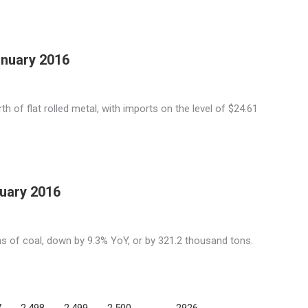
January 2016
h of flat rolled metal, with imports on the level of $24.61
nuary 2016
s of coal, down by 9.3% YoY, or by 321.2 thousand tons.