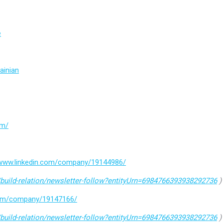
e
ainian
om/
/www.linkedin.com/company/19144986/
build-relation/newsletter-follow?entityUrn=6984766393938292736
)
.com/company/19147166/
build-relation/newsletter-follow?entityUrn=6984766393938292736
)