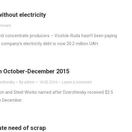
ithout electricity
omment
 and concentrate producers – Vostok-Ruda hasn’t been paying
 company’s electricity debt is now 20.2 million UAH.
in October-December 2015
erzhinsky
By
admin
16.02.2016
Leave a comment
n and Steel Works named after Dzerzhinsky received $2.5
in December.
ate need of scrap