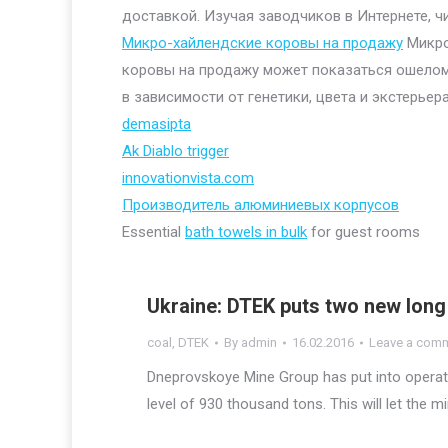
доставкой. Изучая заводчиков в Интернете, ч
Микро-хайлендские коровы на продажу
Микро
коровы на продажу может показаться ошелом
в зависимости от генетики, цвета и экстерьера
demasipta
Ak Diablo trigger
innovationvista.com
Производитель алюминиевых корпусов
Essential
bath towels in bulk
for guest rooms
Ukraine: DTEK puts two new long 
coal
,
DTEK
By
admin
16.02.2016
Leave a com
Dneprovskoye Mine Group has put into operati
level of 930 thousand tons. This will let the mi