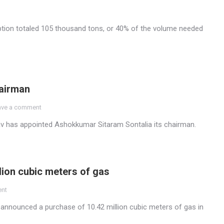
ption totaled 105 thousand tons, or 40% of the volume needed
hairman
ave a comment
lav has appointed Ashokkumar Sitaram Sontalia its chairman.
lion cubic meters of gas
ent
nnounced a purchase of 10.42 million cubic meters of gas in