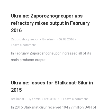
Ukraine: Zaporozhogneupor ups
refractory mixes output in February
2016
Zaporozhogneupor
By
admin
09.03.2016
Leave a comment
In February Zaporozhogneupor increased all of its
main products output.
Ukraine: losses for Stalkanat-Silur in
2015
Stalkanat
By
admin
09.03.2016
Leave a comment
In 2015 Stalkanat-Silur received 194.97 million UAH of