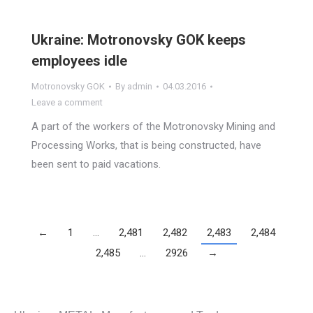
Ukraine: Motronovsky GOK keeps
employees idle
Motronovsky GOK
By
admin
04.03.2016
Leave a comment
A part of the workers of the Motronovsky Mining and
Processing Works, that is being constructed, have
been sent to paid vacations.
←
1
…
2,481
2,482
2,483
2,484
2,485
…
2926
→