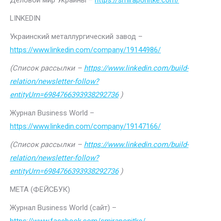
Деловой мир Украины –
https://smiraponitke.com/
LINKEDIN
Украинский металлургический завод –
https://www.linkedin.com/company/19144986/
(Список рассылки –
https://www.linkedin.com/build-
relation/newsletter-follow?
entityUrn=6984766393938292736
)
Журнал Business World –
https://www.linkedin.com/company/19147166/
(Список рассылки –
https://www.linkedin.com/build-
relation/newsletter-follow?
entityUrn=6984766393938292736
)
МЕТА (ФЕЙСБУК)
Журнал Business World (сайт) –