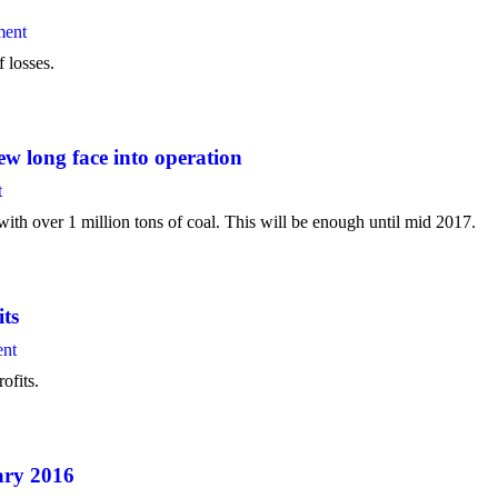
ment
 losses.
 long face into operation
t
ith over 1 million tons of coal. This will be enough until mid 2017.
ts
ent
ofits.
ary 2016