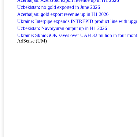
Azerbaijan: AzerGold export revenue up in H1 2026
Uzbekistan: no gold exported in June 2026
Azerbaijan: gold export revenue up in H1 2026
Ukraine: Interpipe expands INTREPID product line with upgr
Uzbekistan: Navoiyuran output up in H1 2026
Ukraine: SkhidGOK saves over UAH 32 million in four mont
AdSense (UM)