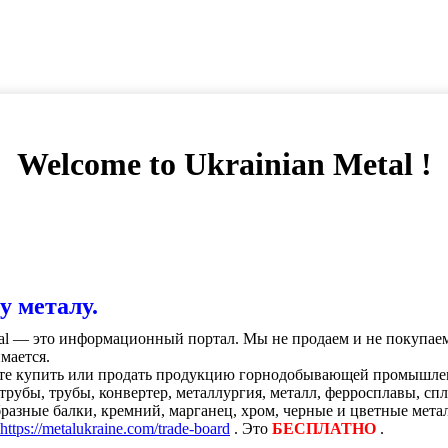
Welcome to Ukrainian Metal !
у металу.
tal — это информационный портал. Мы не продаем и не покупае
мается.
те купить или продать продукцию горнодобывающей промышленно
, трубы, трубы, конвертер, металлургия, металл, ферросплавы, с
разные балки, кремний, марганец, хром, черные и цветные метал
https://metalukraine.com/trade-board
. Это
БЕСПЛАТНО
.