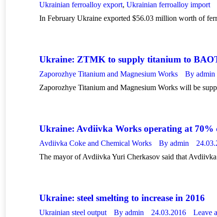
Ukrainian ferroalloy export
,
Ukrainian ferroalloy import
In February Ukraine exported $56.03 million worth of ferro
Ukraine: ZTMK to supply titanium to BAO
Zaporozhye Titanium and Magnesium Works
By
admin
Zaporozhye Titanium and Magnesium Works will be supply
Ukraine: Avdiivka Works operating at 70% 
Avdiivka Coke and Chemical Works
By
admin
24.03
The mayor of Avdiivka Yuri Cherkasov said that Avdiiv
Ukraine: steel smelting to increase in 2016
Ukrainian steel output
By
admin
24.03.2016
Leave 