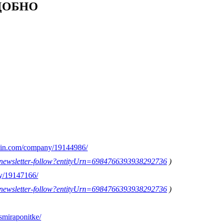
УДОБНО
edin.com/company/19144986/
on/newsletter-follow?entityUrn=6984766393938292736
)
y/19147166/
on/newsletter-follow?entityUrn=6984766393938292736
)
smiraponitke/