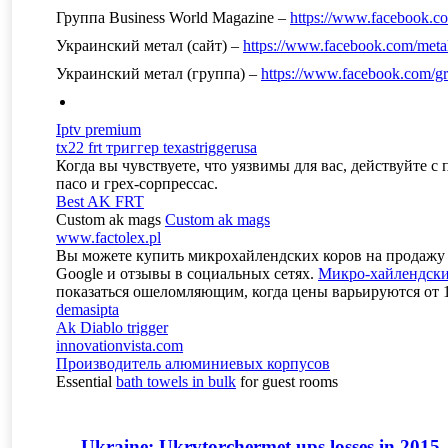
Группа Business World Magazine –
https://www.facebook.
Украинский метал (сайт) –
https://www.facebook.com/meta
Украинский метал (группа) –
https://www.facebook.com/
Iptv premium
tx22 frt триггер texastriggerusa
Когда вы чувствуете, что уязвимы для вас, действуйте 
пасо и грех-сорпрессас.
Best AK FRT
Custom ak mags
Custom ak mags
www.factolex.pl
Вы можете купить микрохайлендских коров на продажу на
Google и отзывы в социальных сетях.
Микро-хайлендски
показаться ошеломляющим, когда цены варьируются от 15
demasipta
Ak Diablo trigger
innovationvista.com
Производитель алюминиевых корпусов
Essential
bath towels in bulk
for guest rooms
Ukraine: Ukrvtorchermet ups losses in 2015