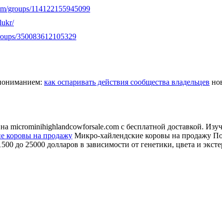
com/groups/114122155945099
lukr/
groups/350083612105329
с пониманием:
как оспаривать действия сообщества владельцев
нов
 microminihighlandcowforsale.com с бесплатной доставкой. Изуч
е коровы на продажу
Микро-хайлендские коровы на продажу По
00 до 25000 долларов в зависимости от генетики, цвета и эксте