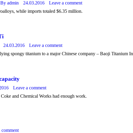
By
admin
24.03.2016
Leave a comment
alloys, while imports totaled $6.35 million.
Ti
24.03.2016
Leave a comment
ing spongy titanium to a major Chinese company – Baoji Titanium In
capacity
.2016
Leave a comment
ka Coke and Chemical Works had enough work.
a comment