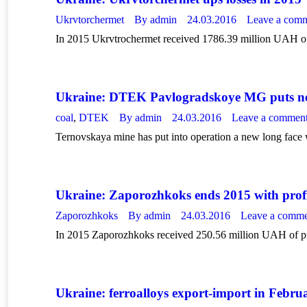
Ukrvtorchermet
By
admin
24.03.2016
Leave a com
In 2015 Ukrvtrochermet received 1786.39 million UAH of
Ukraine: DTEK Pavlogradskoye MG puts new
coal
,
DTEK
By
admin
24.03.2016
Leave a commen
Ternovskaya mine has put into operation a new long face w
Ukraine: Zaporozhkoks ends 2015 with profi
Zaporozhkoks
By
admin
24.03.2016
Leave a comm
In 2015 Zaporozhkoks received 250.56 million UAH of pr
Ukraine: ferroalloys export-import in Febru