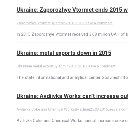
Ukraine: Zaporozhye Vtormet ends 2015 w
Zaporozhye Vtormet
By
admin
28.03.2016
Leave a comment
In 2015 Zaporozhye Vtormet received 3.08 million UAH of l
Ukraine: metal exports down in 2015
Ukrainian metal export
By
admin
28.03.2016
Leave a comment
The state informational and analytical center Gosvneshinfo
Ukraine: Avdiivka Works can’t increase ou
Avdiivka Coke and Chemical Works
By
admin
25.03.2016
Leave a co
Avdiivka Coke and Chemical Works cannot increase coke outp