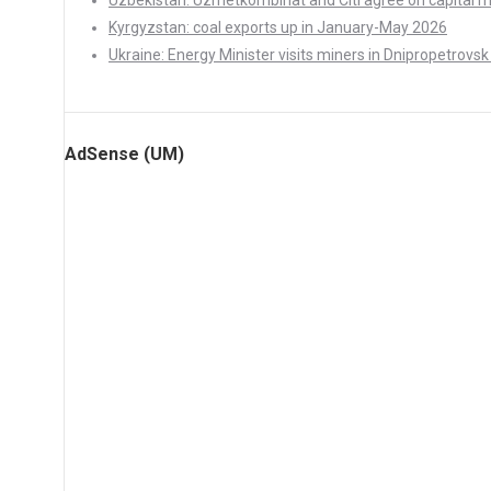
Kyrgyzstan: coal exports up in January-May 2026
Ukraine: Energy Minister visits miners in Dnipropetrovsk
AdSense (UM)