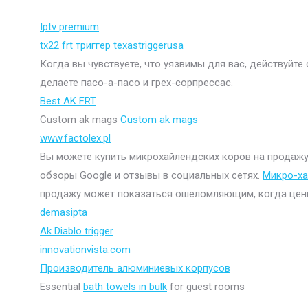
Iptv premium
tx22 frt триггер texastriggerusa
Когда вы чувствуете, что уязвимы для вас, действуйте
делаете пасо-а-пасо и грех-сорпрессас.
Best AK FRT
Custom ak mags
Custom ak mags
www.factolex.pl
Вы можете купить микрохайлендских коров на продажу н
обзоры Google и отзывы в социальных сетях.
Микро-ха
продажу может показаться ошеломляющим, когда цены в
demasipta
Ak Diablo trigger
innovationvista.com
Производитель алюминиевых корпусов
Essential
bath towels in bulk
for guest rooms