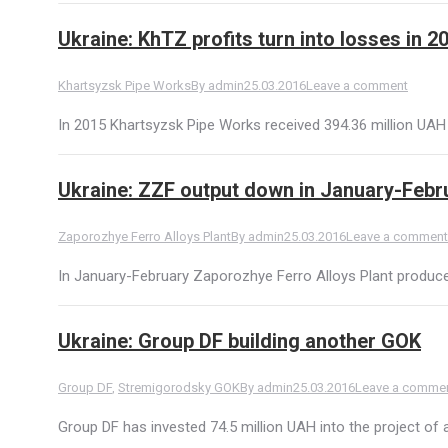
Ukraine: KhTZ profits turn into losses in 2
Khartsyzsk Pipe Works
By
admin
25.03.2016
Leave a comment
In 2015 Khartsyzsk Pipe Works received 394.36 million UAH
Ukraine: ZZF output down in January-Febr
Zaporozhye Ferro Alloys Plant
By
admin
25.03.2016
Leave a comment
In January-February Zaporozhye Ferro Alloys Plant produce
Ukraine: Group DF building another GOK
Group DF
,
Stremigorodsky GOK
By
admin
25.03.2016
Leave a comme
Group DF has invested 74.5 million UAH into the project o