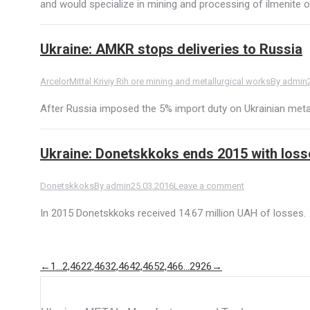
and would specialize in mining and processing of ilmenite o
Ukraine: AMKR stops deliveries to Russia
ArcelorMittal Kriviy Rih ore mining and metallurgical works
By
admin
After Russia imposed the 5% import duty on Ukrainian metal 
Ukraine: Donetskkoks ends 2015 with loss
Donetskkoks
By
admin
25.03.2016
Leave a comment
In 2015 Donetskkoks received 14.67 million UAH of losses.
←
1
…
2,462
2,463
2,464
2,465
2,466
…
2926
→