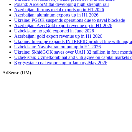
Poland: ArcelorMittal developing high-strength rail
Azerbaijan: ferrous metal exports up in H1 2026
Azerbaijan: aluminum exports up in H1 2026
Ukraine: PGOK suspends operations due to naval blockade
Azerbaijan: AzerGold export revenue up in H1 2026
Uzbekistan: no gold exported in June 2026
Azerbaijan: gold export revenue up in H1 2026
Ukraine: Interpipe expands INTREPID product line with upgra
Uzbekistan: Navoiyuran output up in H1 2026
Ukraine: SkhidGOK saves over UAH 32 million in four month
Uzbekistan: Uzmetkombinat and Citi agree on capital markets 
Kyrgyzstan: coal exports up in January-May 2026
AdSense (UM)