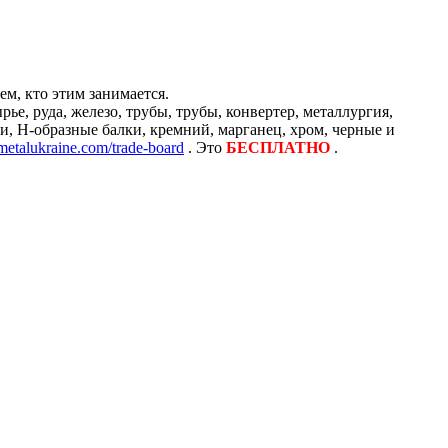
м, кто этим занимается.
е, руда, железо, трубы, трубы, конвертер, металлургия,
и, H-образные балки, кремний, марганец, хром, черные и
/metalukraine.com/trade-board
. Это
БЕСПЛАТНО
.