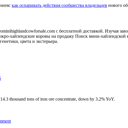
анием:
как оспаривать действия сообщества владельцев
нового обо
minihighlandcowforsale.com с бесплатной доставкой. Изучая зав
кро-хайлендские коровы на продажу Поиск мини-хайлендской к
генетики, цвета и экстерьера.
6
4.3 thousand tons of iron ore concentrate, down by 3.2% YoY.
omment