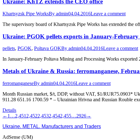
Ukraine: KhTZ extends the CEO office
Khartsyzsk Pipe Works
By
admin
04.04.2016
Leave a comment
The supervisory board of Khartsyzsk Pipe Works has extended the offic
Ukraine: PGOK pellets exports in January-February
pellets
,
PGOK
,
Poltava GOK
By
admin
04.04.2016
Leave a comment
In January-February Poltava Mining and Processing Works exported 22
Metals of Ukraine & Russia: ferromanganese, Febru
ferromanganese
By
admin
04.04.2016
Leave a comment
Month Russian market, $/t, DDP, without VAT, $1/RUR75.0903* Uk
911.28 651.16 1700.59 * – Ukrainian Hrivna and Russian Rouble exch
Details
←
1
…
2,451
2,452
2,453
2,454
2,455
…
2926
→
Ukraine. METAL. Manufacturers and Traders
AdSense (UM)