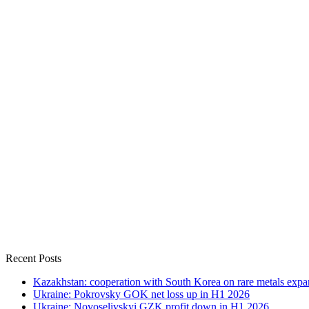
Recent Posts
Kazakhstan: cooperation with South Korea on rare metals expa
Ukraine: Pokrovsky GOK net loss up in H1 2026
Ukraine: Novoselivskyi GZK profit down in H1 2026