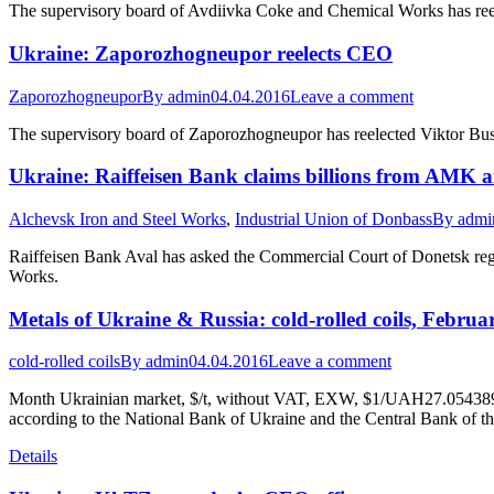
The supervisory board of Avdiivka Coke and Chemical Works has ree
Ukraine: Zaporozhogneupor reelects CEO
Zaporozhogneupor
By
admin
04.04.2016
Leave a comment
The supervisory board of Zaporozhogneupor has reelected Viktor Bu
Ukraine: Raiffeisen Bank claims billions from AMK 
Alchevsk Iron and Steel Works
,
Industrial Union of Donbass
By
admi
Raiffeisen Bank Aval has asked the Commercial Court of Donetsk regi
Works.
Metals of Ukraine & Russia: cold-rolled coils, Februa
cold-rolled coils
By
admin
04.04.2016
Leave a comment
Month Ukrainian market, $/t, without VAT, EXW, $1/UAH27.054389* 
according to the National Bank of Ukraine and the Central Bank of t
Details