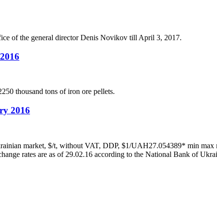
e of the general director Denis Novikov till April 3, 2017.
 2016
50 thousand tons of iron ore pellets.
ary 2016
rainian market, $/t, without VAT, DDP, $1/UAH27.054389* min max 
ange rates are as of 29.02.16 according to the National Bank of Ukra