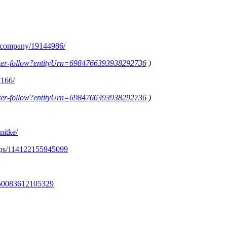
m/company/19144986/
letter-follow?entityUrn=6984766393938292736
)
7166/
letter-follow?entityUrn=6984766393938292736
)
nitke/
ups/114122155945099
350083612105329