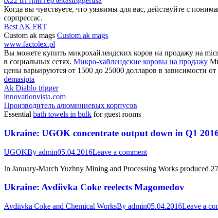
tx22 frt триггер texastriggerusa
Когда вы чувствуете, что уязвимы для вас, действуйте с поним
сорпрессас.
Best AK FRT
Custom ak mags
Custom ak mags
www.factolex.pl
Вы можете купить микрохайлендских коров на продажу на micro
в социальных сетях.
Микро-хайлендские коровы на продажу
Ми
цены варьируются от 1500 до 25000 долларов в зависимости от 
demasipta
Ak Diablo trigger
innovationvista.com
Производитель алюминиевых корпусов
Essential
bath towels in bulk
for guest rooms
Ukraine: UGOK concentrate output down in Q1 201
UGOK
By
admin
05.04.2016
Leave a comment
In January-March Yuzhny Mining and Processing Works produced 271
Ukraine: Avdiivka Coke reelects Magomedov
Avdiivka Coke and Chemical Works
By
admin
05.04.2016
Leave a c