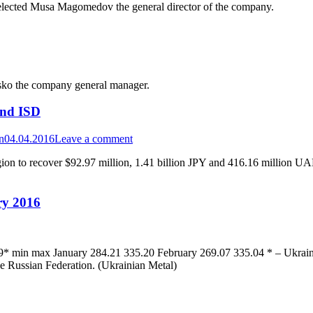
lected Musa Magomedov the general director of the company.
sko the company general manager.
and ISD
n
04.04.2016
Leave a comment
on to recover $92.97 million, 1.41 billion JPY and 416.16 million UA
ry 2016
min max January 284.21 335.20 February 269.07 335.04 * – Ukrainia
he Russian Federation. (Ukrainian Metal)