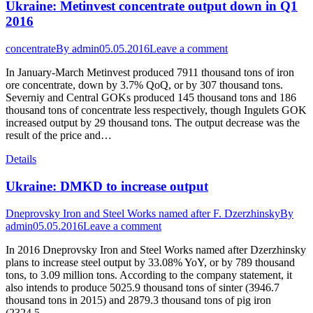
Ukraine: Metinvest concentrate output down in Q1
2016
concentrate
By
admin
05.05.2016
Leave a comment
In January-March Metinvest produced 7911 thousand tons of iron
ore concentrate, down by 3.7% QoQ, or by 307 thousand tons.
Severniy and Central GOKs produced 145 thousand tons and 186
thousand tons of concentrate less respectively, though Ingulets GOK
increased output by 29 thousand tons. The output decrease was the
result of the price and…
Details
Ukraine: DMKD to increase output
Dneprovsky Iron and Steel Works named after F. Dzerzhinsky
By
admin
05.05.2016
Leave a comment
In 2016 Dneprovsky Iron and Steel Works named after Dzerzhinsky
plans to increase steel output by 33.08% YoY, or by 789 thousand
tons, to 3.09 million tons. According to the company statement, it
also intends to produce 5025.9 thousand tons of sinter (3946.7
thousand tons in 2015) and 2879.3 thousand tons of pig iron
(2324.5…