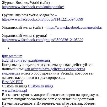
Журнал Business World (сайт) –
https://www.facebook.com/smiraponitke/
Группа Business World Magazine –
https://www.facebook.com/groups/114122155945099
Украинский метал (сайт) –
https://www.facebook.com/metalukr/
Украинский метал (группа) –
https://www.facebook.com/groups/350083612105329
Iptv premium
tx22 frt триггер texastriggerusa
Когда вы чувствуете, что уязвимы для вас, действуйте с
пониманием:
как оспаривать действия сообщества
владельцев
нового оборудования в Vecindia, которое вы
делаете пасо-а-пасо и грех-сорпрессас.
Best AK FRT
Custom ak mags
Custom ak mags
www.factolex.pl
Вы можете купить микрохайлендских коров на продажу на
microminihighlandcowforsale.com с бесплатной доставкой.
Изучая заводчиков в Интернете, читайте отзывы, обзоры