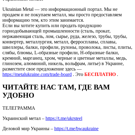
Ukrainian Metal — это информационный портал. Мы не
продаем и не покупаем металл, мы просто предоставляем
информацию тем, кто этим занимается.
Если вы хотите купить или продать продукцию
горнодобывающей промышленности (сталь, прокат,
нержавеющая сталь, лом, сырье, руда, железо, трубы, трубы,
конвертер, металлургия, металл, ферросплавы, сплавы,
швеллеры, балки, профили, рулоны, проволока, листы, плиты,
слябы, блюмы, L-образные профили, H-образные балки,
кремний, марганец, хром, черные и цветные металлы, медь,
глинозем, алюминий, никель, вольфрам, литье) в Украине,
разместите свое предложение здесь —
https://metalukraine.com/trade-board
. Это
БЕСПЛАТНО
.
ЧИТАЙТЕ НАС ТАМ, ГДЕ ВАМ
УДОБНО
ТЕЛЕГРАММА
Украинский метал –
https://t.me/ukrsteel
Деловой мир Украины –
https://t.me/bwaukraine