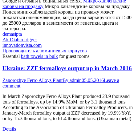
Google и отзывы в социальных сетях.
Микро-хайлендские
коровы на продажу
Микро-хайлендские коровы на продажу
Поиск мини-хайлендской коровы на продажу может
показаться ошеломляющим, когда цены варьируются от 1500
до 25000 долларов в зависимости от генетики, цвета и
экстерьера.
demasipta
Ak Diablo trigger
innovationvista.com
Производитель алюминиевых корпусов
Essential
bath towels in bulk
for guest rooms
Ukraine: ZZF ferroalloys output up in March 2016
Zaporozhye Ferro Alloys Plant
By
admin
05.05.2016
Leave a
comment
In March Zaporozhye Ferro Alloys Plant produced 23.9 thousand
tons of ferroalloys, up by 14.9% MoM, or by 3.1 thousand tons.
According to the Association of Ukrainian Ferroalloy Producers, in
January-March ferroalloy output at ZZF decreased by 19.9% YoY,
or by 15.3 thousand tons, to 61.4 thousand tons. (Ukrainian metal)
Details