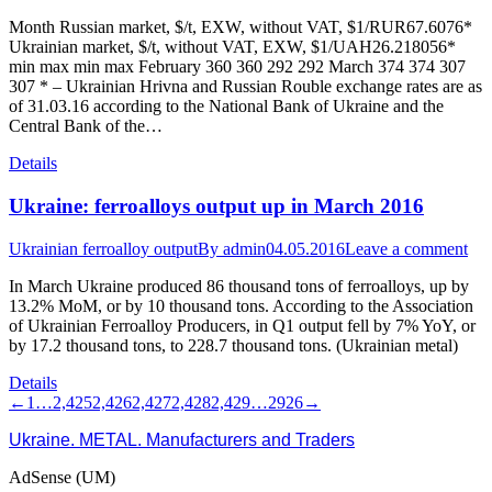
Month Russian market, $/t, EXW, without VAT, $1/RUR67.6076*
Ukrainian market, $/t, without VAT, EXW, $1/UAH26.218056*
min max min max February 360 360 292 292 March 374 374 307
307 * – Ukrainian Hrivna and Russian Rouble exchange rates are as
of 31.03.16 according to the National Bank of Ukraine and the
Central Bank of the…
Details
Ukraine: ferroalloys output up in March 2016
Ukrainian ferroalloy output
By
admin
04.05.2016
Leave a comment
In March Ukraine produced 86 thousand tons of ferroalloys, up by
13.2% MoM, or by 10 thousand tons. According to the Association
of Ukrainian Ferroalloy Producers, in Q1 output fell by 7% YoY, or
by 17.2 thousand tons, to 228.7 thousand tons. (Ukrainian metal)
Details
←
1
…
2,425
2,426
2,427
2,428
2,429
…
2926
→
Ukraine. METAL. Manufacturers and Traders
AdSense (UM)