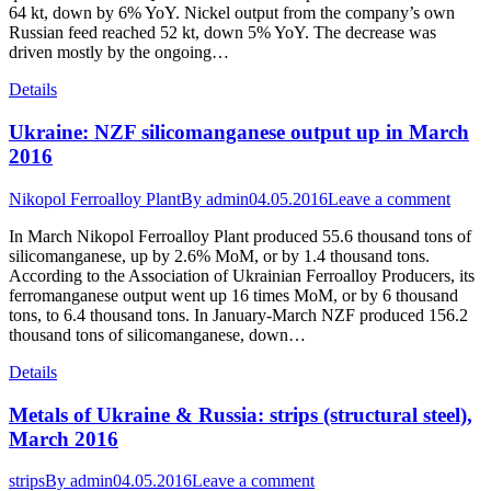
64 kt, down by 6% YoY. Nickel output from the company’s own
Russian feed reached 52 kt, down 5% YoY. The decrease was
driven mostly by the ongoing…
Details
Ukraine: NZF silicomanganese output up in March
2016
Nikopol Ferroalloy Plant
By
admin
04.05.2016
Leave a comment
In March Nikopol Ferroalloy Plant produced 55.6 thousand tons of
silicomanganese, up by 2.6% MoM, or by 1.4 thousand tons.
According to the Association of Ukrainian Ferroalloy Producers, its
ferromanganese output went up 16 times MoM, or by 6 thousand
tons, to 6.4 thousand tons. In January-March NZF produced 156.2
thousand tons of silicomanganese, down…
Details
Metals of Ukraine & Russia: strips (structural steel),
March 2016
strips
By
admin
04.05.2016
Leave a comment