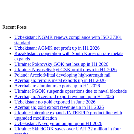
Recent Posts
Uzbekistan: NGMK renews compliance with ISO 37301
standard
Uzbekistan: AGMK net profit up in H1 2026
Kazakhstan: cooperation with South Korea on rare metals
expands
Ukraine: Pokrovsky GOK net loss up in H1 2026
Ukraine: Novoselivskyi GZK profit down in H1 2026
Poland: ArcelorMittal developing high-strength rail
Azerbaijan: ferrous metal exports up in H1 2026
Azerbaijan: aluminum exports up in H1 2026
Ukraine: PGOK suspends operations due to naval blockade
Azerbaijan: AzerGold export revenue up in H1 2026
Uzbekistan: no gold exported in June 2026
Azerbaijan: gold export revenue up in H1 2026
Ukraine: Interpipe expands INTREPID product line with
upgraded modification
Uzbekistan: Navoiyuran output up in H1 2026
Ukraine: SkhidGOK saves over UAH 32 million in four