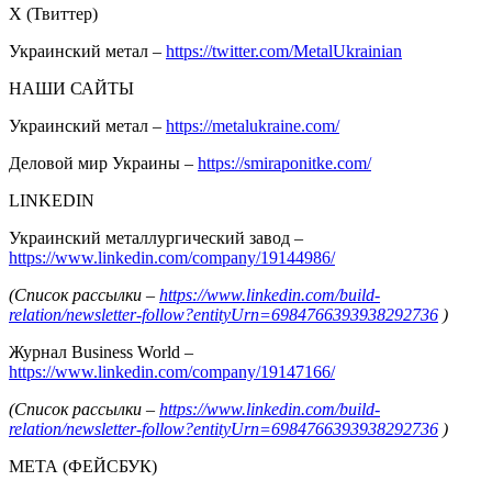
Х (Твиттер)
Украинский метал –
https://twitter.com/MetalUkrainian
НАШИ САЙТЫ
Украинский метал –
https://metalukraine.com/
Деловой мир Украины –
https://smiraponitke.com/
LINKEDIN
Украинский металлургический завод –
https://www.linkedin.com/company/19144986/
(Список рассылки –
https://www.linkedin.com/build-
relation/newsletter-follow?entityUrn=6984766393938292736
)
Журнал Business World –
https://www.linkedin.com/company/19147166/
(Список рассылки –
https://www.linkedin.com/build-
relation/newsletter-follow?entityUrn=6984766393938292736
)
МЕТА (ФЕЙСБУК)