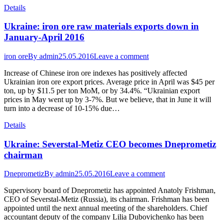
Details
Ukraine: iron ore raw materials exports down in
January-April 2016
iron ore
By
admin
25.05.2016
Leave a comment
Increase of Chinese iron ore indexes has positively affected
Ukrainian iron ore export prices. Average price in April was $45 per
ton, up by $11.5 per ton MoM, or by 34.4%. “Ukrainian export
prices in May went up by 3-7%. But we believe, that in June it will
turn into a decrease of 10-15% due…
Details
Ukraine: Severstal-Metiz CEO becomes Dneprometiz
chairman
Dneprometiz
By
admin
25.05.2016
Leave a comment
Supervisory board of Dneprometiz has appointed Anatoly Frishman,
CEO of Severstal-Metiz (Russia), its chairman. Frishman has been
appointed until the next annual meeting of the shareholders. Chief
accountant deputy of the company Lilia Dubovichenko has been