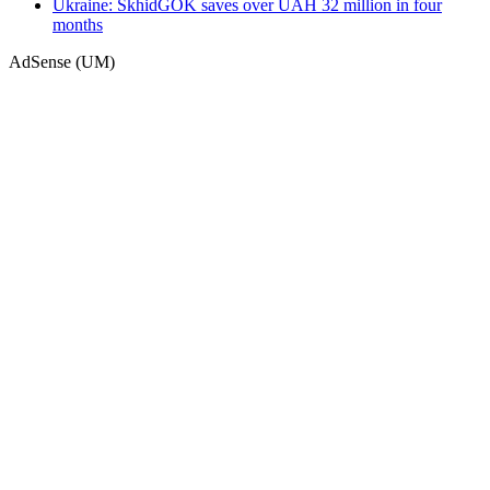
Ukraine: SkhidGOK saves over UAH 32 million in four
months
AdSense (UM)