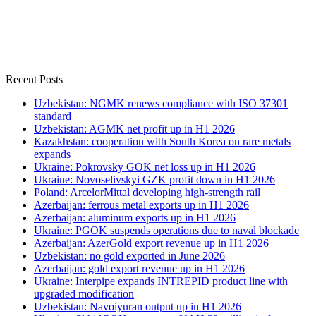
Recent Posts
Uzbekistan: NGMK renews compliance with ISO 37301
standard
Uzbekistan: AGMK net profit up in H1 2026
Kazakhstan: cooperation with South Korea on rare metals
expands
Ukraine: Pokrovsky GOK net loss up in H1 2026
Ukraine: Novoselivskyi GZK profit down in H1 2026
Poland: ArcelorMittal developing high-strength rail
Azerbaijan: ferrous metal exports up in H1 2026
Azerbaijan: aluminum exports up in H1 2026
Ukraine: PGOK suspends operations due to naval blockade
Azerbaijan: AzerGold export revenue up in H1 2026
Uzbekistan: no gold exported in June 2026
Azerbaijan: gold export revenue up in H1 2026
Ukraine: Interpipe expands INTREPID product line with
upgraded modification
Uzbekistan: Navoiyuran output up in H1 2026