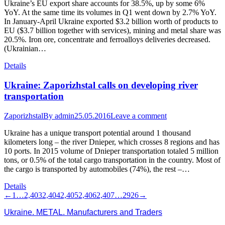
Ukraine’s EU export share accounts for 38.5%, up by some 6%
YoY. At the same time its volumes in Q1 went down by 2.7% YoY.
In January-April Ukraine exported $3.2 billion worth of products to
EU ($3.7 billion together with services), mining and metal share was
20.5%. Iron ore, concentrate and ferroalloys deliveries decreased.
(Ukrainian…
Details
Ukraine: Zaporizhstal calls on developing river
transportation
Zaporizhstal
By
admin
25.05.2016
Leave a comment
Ukraine has a unique transport potential around 1 thousand
kilometers long – the river Dnieper, which crosses 8 regions and has
10 ports. In 2015 volume of Dnieper transportation totaled 5 million
tons, or 0.5% of the total cargo transportation in the country. Most of
the cargo is transported by automobiles (74%), the rest –…
Details
←
1
…
2,403
2,404
2,405
2,406
2,407
…
2926
→
Ukraine. METAL. Manufacturers and Traders