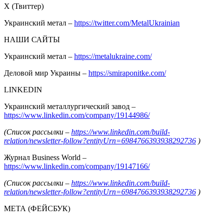
Х (Твиттер)
Украинский метал –
https://twitter.com/MetalUkrainian
НАШИ САЙТЫ
Украинский метал –
https://metalukraine.com/
Деловой мир Украины –
https://smiraponitke.com/
LINKEDIN
Украинский металлургический завод –
https://www.linkedin.com/company/19144986/
(Список рассылки –
https://www.linkedin.com/build-
relation/newsletter-follow?entityUrn=6984766393938292736
)
Журнал Business World –
https://www.linkedin.com/company/19147166/
(Список рассылки –
https://www.linkedin.com/build-
relation/newsletter-follow?entityUrn=6984766393938292736
)
МЕТА (ФЕЙСБУК)