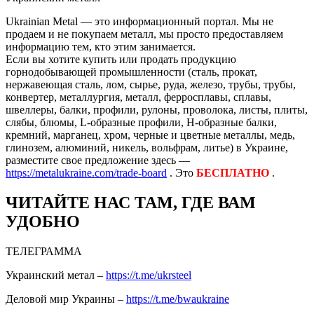
Ukrainian Metal — это информационный портал. Мы не
продаем и не покупаем металл, мы просто предоставляем
информацию тем, кто этим занимается.
Если вы хотите купить или продать продукцию
горнодобывающей промышленности (сталь, прокат,
нержавеющая сталь, лом, сырье, руда, железо, трубы, трубы,
конвертер, металлургия, металл, ферросплавы, сплавы,
швеллеры, балки, профили, рулоны, проволока, листы, плиты,
слябы, блюмы, L-образные профили, H-образные балки,
кремний, марганец, хром, черные и цветные металлы, медь,
глинозем, алюминий, никель, вольфрам, литье) в Украине,
разместите свое предложение здесь —
https://metalukraine.com/trade-board
. Это
БЕСПЛАТНО
.
ЧИТАЙТЕ НАС ТАМ, ГДЕ ВАМ
УДОБНО
ТЕЛЕГРАММА
Украинский метал –
https://t.me/ukrsteel
Деловой мир Украины –
https://t.me/bwaukraine