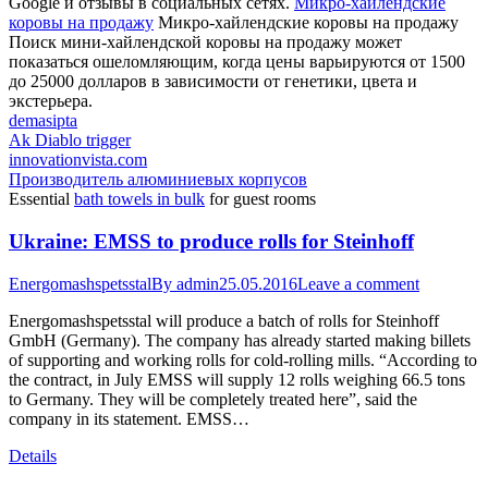
Google и отзывы в социальных сетях.
Микро-хайлендские
коровы на продажу
Микро-хайлендские коровы на продажу
Поиск мини-хайлендской коровы на продажу может
показаться ошеломляющим, когда цены варьируются от 1500
до 25000 долларов в зависимости от генетики, цвета и
экстерьера.
demasipta
Ak Diablo trigger
innovationvista.com
Производитель алюминиевых корпусов
Essential
bath towels in bulk
for guest rooms
Ukraine: EMSS to produce rolls for Steinhoff
Energomashspetsstal
By
admin
25.05.2016
Leave a comment
Energomashspetsstal will produce a batch of rolls for Steinhoff
GmbH (Germany). The company has already started making billets
of supporting and working rolls for cold-rolling mills. “According to
the contract, in July EMSS will supply 12 rolls weighing 66.5 tons
to Germany. They will be completely treated here”, said the
company in its statement. EMSS…
Details