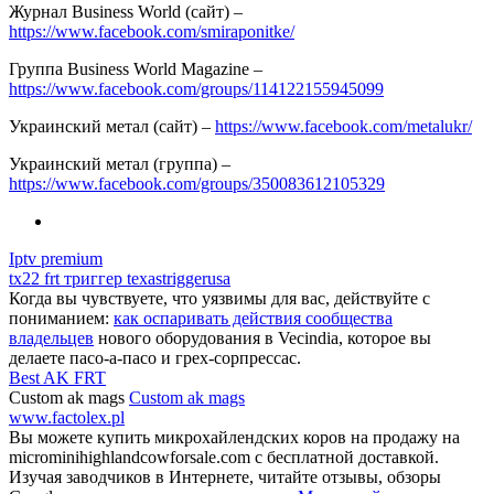
Журнал Business World (сайт) –
https://www.facebook.com/smiraponitke/
Группа Business World Magazine –
https://www.facebook.com/groups/114122155945099
Украинский метал (сайт) –
https://www.facebook.com/metalukr/
Украинский метал (группа) –
https://www.facebook.com/groups/350083612105329
Iptv premium
tx22 frt триггер texastriggerusa
Когда вы чувствуете, что уязвимы для вас, действуйте с
пониманием:
как оспаривать действия сообщества
владельцев
нового оборудования в Vecindia, которое вы
делаете пасо-а-пасо и грех-сорпрессас.
Best AK FRT
Custom ak mags
Custom ak mags
www.factolex.pl
Вы можете купить микрохайлендских коров на продажу на
microminihighlandcowforsale.com с бесплатной доставкой.
Изучая заводчиков в Интернете, читайте отзывы, обзоры