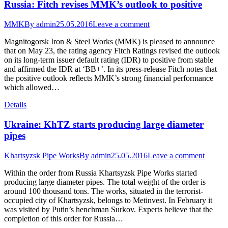
Russia: Fitch revises MMK’s outlook to positive
MMK
By
admin
25.05.2016
Leave a comment
Magnitogorsk Iron & Steel Works (MMK) is pleased to announce
that on May 23, the rating agency Fitch Ratings revised the outlook
on its long-term issuer default rating (IDR) to positive from stable
and affirmed the IDR at ‘BB+’. In its press-release Fitch notes that
the positive outlook reflects MMK’s strong financial performance
which allowed…
Details
Ukraine: KhTZ starts producing large diameter
pipes
Khartsyzsk Pipe Works
By
admin
25.05.2016
Leave a comment
Within the order from Russia Khartsyzsk Pipe Works started
producing large diameter pipes. The total weight of the order is
around 100 thousand tons. The works, situated in the terrorist-
occupied city of Khartsyzsk, belongs to Metinvest. In February it
was visited by Putin’s henchman Surkov. Experts believe that the
completion of this order for Russia…