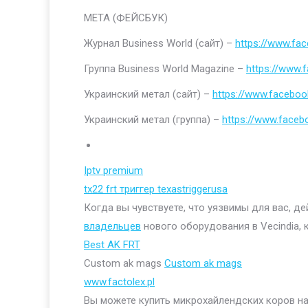
МЕТА (ФЕЙСБУК)
Журнал Business World (сайт) –
https://www.fa
Группа Business World Magazine –
https://www
Украинский метал (сайт) –
https://www.faceboo
Украинский метал (группа) –
https://www.face
Iptv premium
tx22 frt триггер texastriggerusa
Когда вы чувствуете, что уязвимы для вас, д
владельцев
нового оборудования в Vecindia, 
Best AK FRT
Custom ak mags
Custom ak mags
www.factolex.pl
Вы можете купить микрохайлендских коров на 