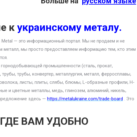
Больше на
русском языке
ие к
украинскому металу.
an Metal — это информационный портал. Мы не продаем и не
м металл, мы просто предоставляем информацию тем, кто этим
тся.
ю горнодобывающей промышленности (сталь, прокат,
 трубы, трубы, конвертер, металлургия, металл, ферросплавы,
роволока, листы, плиты, слябы, блюмы, L-образные профили, H-
ные и цветные металлы, медь, глинозем, алюминий, никель,
е предложение здесь —
https://metalukraine.com/trade-board
. Это
 ГДЕ ВАМ УДОБНО