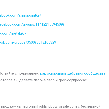
cebook.com/smiraponitke/
.facebook.com/groups/114122155945099
k.com/metalukr/
book.com/groups/350083612105329
ействуйте с пониманием:
как оспаривать действия сообщества
которое вы делаете пасо-а-пасо и грех-сорпрессас.
продажу на microminihighlandcowforsale.com с бесплатной