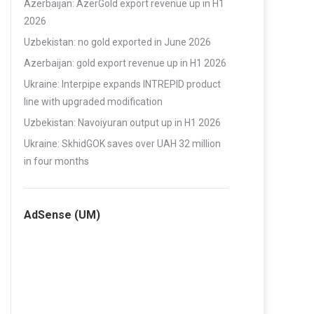
Azerbaijan: AzerGold export revenue up in H1
2026
Uzbekistan: no gold exported in June 2026
Azerbaijan: gold export revenue up in H1 2026
Ukraine: Interpipe expands INTREPID product
line with upgraded modification
Uzbekistan: Navoiyuran output up in H1 2026
Ukraine: SkhidGOK saves over UAH 32 million
in four months
AdSense (UM)