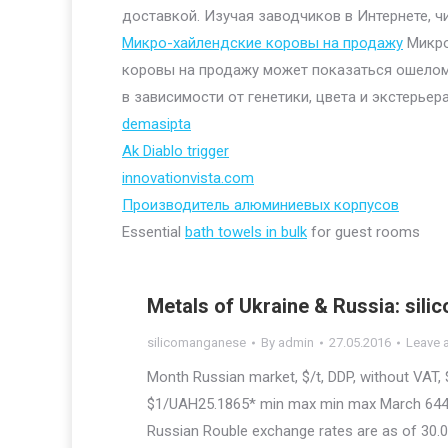
доставкой. Изучая заводчиков в Интернете, ч
Микро-хайлендские коровы на продажу
Микро
коровы на продажу может показаться ошелом
в зависимости от генетики, цвета и экстерьера
demasipta
Ak Diablo trigger
innovationvista.com
Производитель алюминиевых корпусов
Essential
bath towels in bulk
for guest rooms
Metals of Ukraine & Russia: sili
silicomanganese
By
admin
27.05.2016
Leave 
Month Russian market, $/t, DDP, without VAT, 
$1/UAH25.1865* min max min max March 644 88
Russian Rouble exchange rates are as of 30.04