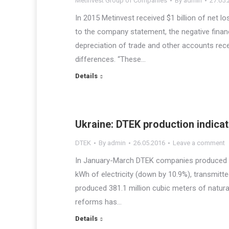
Metinvest Group of Companies
By
admin
27.05.
In 2015 Metinvest received $1 billion of net lo
to the company statement, the negative financ
depreciation of trade and other accounts rece
differences. “These…
Details
Ukraine: DTEK production indica
DTEK
By
admin
26.05.2016
Leave a comment
In January-March DTEK companies produced 7.2 
kWh of electricity (down by 10.9%), transmitte
produced 381.1 million cubic meters of natura
reforms has…
Details