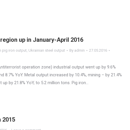
 region up in January-April 2016
n pig iron output
,
Ukrainian steel output
By
admin
27.05.2016
ntiterrorist operation zone) industrial output went up by 9.6%
nd 8.7% YoY. Metal output increased by 10.4%, mining – by 21.4%
 up by 21.8% YoY, to 5.2 million tons. Pig iron…
n 2015