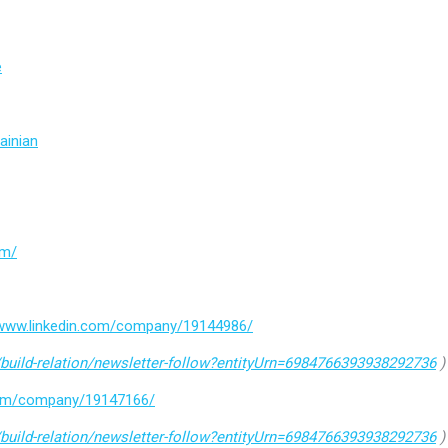
e
ainian
om/
/www.linkedin.com/company/19144986/
build-relation/newsletter-follow?entityUrn=6984766393938292736
)
.com/company/19147166/
build-relation/newsletter-follow?entityUrn=6984766393938292736
)