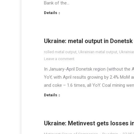
Bank of the…
Details
Ukraine: metal output in Donetsk
rolled metal output
,
Ukrainian metal output
,
Ukrainia
Leave a comment
In January-April Donetsk region (without the A
YoY, with April results growing by 2.4% MoM a
and coke – 1.6 times, all YoY. Coal mining went
Details
Ukraine: Metinvest gets losses i