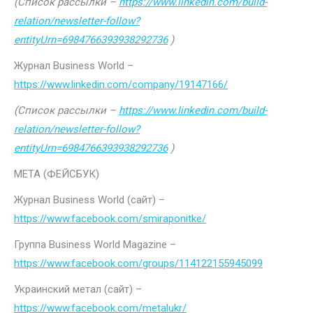
(Список рассылки –
https://www.linkedin.com/build-
relation/newsletter-follow?
entityUrn=6984766393938292736
)
Журнал Business World –
https://www.linkedin.com/company/19147166/
(Список рассылки –
https://www.linkedin.com/build-
relation/newsletter-follow?
entityUrn=6984766393938292736
)
МЕТА (ФЕЙСБУК)
Журнал Business World (сайт) –
https://www.facebook.com/smiraponitke/
Группа Business World Magazine –
https://www.facebook.com/groups/114122155945099
Украинский метал (сайт) –
https://www.facebook.com/metalukr/