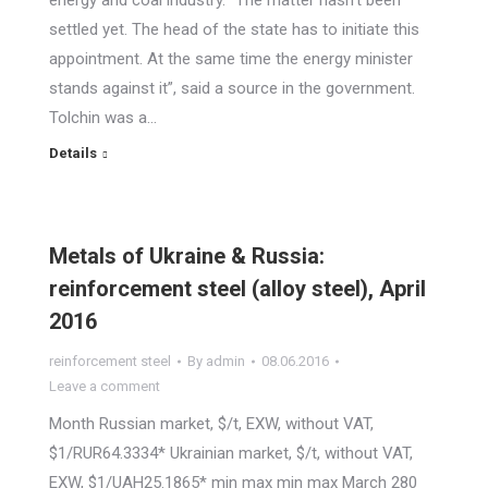
energy and coal industry. “The matter hasn’t been
settled yet. The head of the state has to initiate this
appointment. At the same time the energy minister
stands against it”, said a source in the government.
Tolchin was a…
Details
Metals of Ukraine & Russia:
reinforcement steel (alloy steel), April
2016
reinforcement steel
By
admin
08.06.2016
Leave a comment
Month Russian market, $/t, EXW, without VAT,
$1/RUR64.3334* Ukrainian market, $/t, without VAT,
EXW, $1/UAH25.1865* min max min max March 280