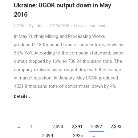
Ukraine: UGOK output down in May
2016
UGOK
By
admin
07.06.2016
Leave a comment
In May Yuzhniy Mining and Processing Works
produced 918 thousand tons of concentrate, down by
5.8% YoY. According to the company statement, sinter
output dropped by 16%, to 736.24 thousand tons. The
company explains sinter output drop with the change
in market situation. In January-May UGOK produced
4521.8 thousand tons of concentrate, down by 4%…
Details
←
1
…
2,390
2,391
2,392
2,393
2,394
…
2926
→