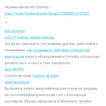
Украинский метал (группа) –
https://www.facebook.com/groups/350083612105329
Iptv premium
tx22 frt триггер texastriggerusa
Когда вы чувствуете, что уязвимы для вас, действуйте с
пониманием:
как оспаривать действия сообщества
владельцев
нового оборудования в Vecindia, которое вы
делаете пасо-а-пасо и грех-сорпрессас.
Best AK FRT
Custom ak mags
Custom ak mags
www.factolex.pl
Вы можете купить микрохайлендских коров на продажу
на microminihighlandcowforsale.com с бесплатной
доставкой. Изучая заводчиков в Интернете, читайте