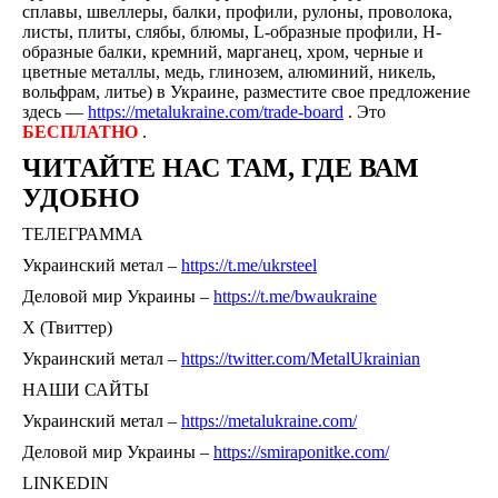
сплавы, швеллеры, балки, профили, рулоны, проволока,
листы, плиты, слябы, блюмы, L-образные профили, H-
образные балки, кремний, марганец, хром, черные и
цветные металлы, медь, глинозем, алюминий, никель,
вольфрам, литье) в Украине, разместите свое предложение
здесь —
https://metalukraine.com/trade-board
. Это
БЕСПЛАТНО
.
ЧИТАЙТЕ НАС ТАМ, ГДЕ ВАМ
УДОБНО
ТЕЛЕГРАММА
Украинский метал –
https://t.me/ukrsteel
Деловой мир Украины –
https://t.me/bwaukraine
Х (Твиттер)
Украинский метал –
https://twitter.com/MetalUkrainian
НАШИ САЙТЫ
Украинский метал –
https://metalukraine.com/
Деловой мир Украины –
https://smiraponitke.com/
LINKEDIN