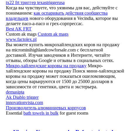
tx22 frt триггер texastriggerusa
Когда вы чувствуете, что уязвимы для вас, действуйте с
пониманием:
как оспаривать действия сообщества
владельцев
нового оборудования в Vecindia, которое вы
делаете пасо-а-пасо и грех-сорпрессас.
Best AK FRT
Custom ak mags
Custom ak mags
www.factolex.pl
Вы можете купить микрохайлендских коров на продажу
на microminihighlandcowforsale.com с бесплатной
доставкой. Изучая заводчиков в Интернете, читайте
отзывы, обзоры Google и отзывы в социальных сетях.
Микро-хайлендские коровы на продажу
Микро-
хайлендские коровы на продажу Поиск мини-хайлендской
коровы на продажу может показаться ошеломляющим,
когда цены варьируются от 1500 до 25000 долларов в
зависимости от генетики, цвета и экстерьера.
demasipta
Ak Diablo trigger
innovationvista.com
Производитель алюминиевых корпусов
Essential
bath towels in bulk
for guest rooms