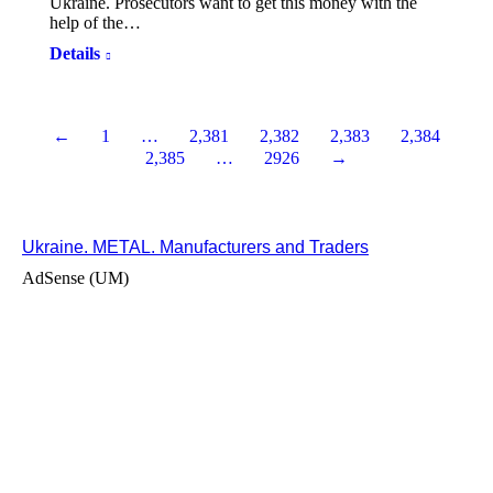
Ukraine. Prosecutors want to get this money with the
help of the…
Details
←
1
…
2,381
2,382
2,383
2,384
2,385
…
2926
→
Ukraine. METAL. Manufacturers and Traders
AdSense (UM)