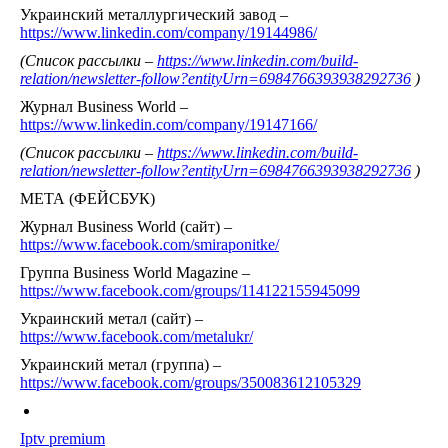
Украинский металлургический завод –
https://www.linkedin.com/company/19144986/
(Список рассылки –
https://www.linkedin.com/build-
relation/newsletter-follow?entityUrn=6984766393938292736
)
Журнал Business World –
https://www.linkedin.com/company/19147166/
(Список рассылки –
https://www.linkedin.com/build-
relation/newsletter-follow?entityUrn=6984766393938292736
)
МЕТА (ФЕЙСБУК)
Журнал Business World (сайт) –
https://www.facebook.com/smiraponitke/
Группа Business World Magazine –
https://www.facebook.com/groups/114122155945099
Украинский метал (сайт) –
https://www.facebook.com/metalukr/
Украинский метал (группа) –
https://www.facebook.com/groups/350083612105329
Iptv premium